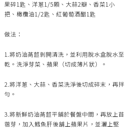
果碎1匙、洋蔥1/5顆、大蒜2瓣、香菜1小
把、橄欖油1/2匙、紅葡萄酒醋1匙
做法：
1.將奶油萵苣剝開清洗，並利用脫水盒脫水至
乾。洗淨芽菜、蘋果（切成薄片狀）。
2.將洋蔥、大蒜、香菜洗淨後切成碎末，再拌
勻。
3.將新鮮奶油萵苣平鋪於餐盤中間，再放上苜
蓿芽，加入鱈魚肝後舖上蘋果片，並灑上堅