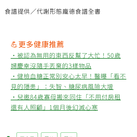
食譜提供／代謝形態龐德食譜全書
💪更多健康推薦
‧被認為無用的東西反幫了大忙！50歲
婦慶幸沒隨手丟棄的3樣物品
‧健檢血糖正常別安心太早！醫曝「看不
見的隱患」：失智、糖尿病風險大增
‧兒邀84歲寡母搬來同住「不用付房租
還有人照顧」1個月後幻滅心寒