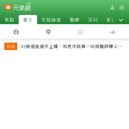
焦點
養生
失智論壇
醫療
百科
影音
93歲還能健步上樓、和老伴跳舞！哈佛醫師曝父親
快訊
長壽秘訣：沒吃保健品也不追養生潮