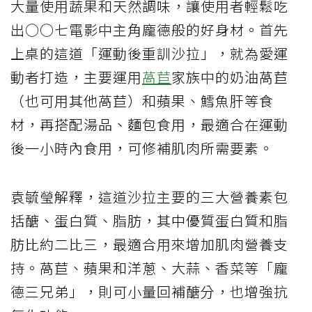
大量使用蔬果和天然調味，讓使用者輕鬆吃
出○○七電影中主角龐德般的好身材。首先
上桌的這道「運動後重訓沙拉」，就為愛運
動者打造，主要運用
萵苣
家族中的奶油萵苣
（也可用其他萵苣）和蘋果、鱈魚肝等食
材，再搭配湯品、麵包食用，最適合在運動
後一小時內食用，可修補肌肉所需要素。
袁毓瑩解釋，這道沙拉主要的三大營養素包
括醣、蛋白質、脂肪，其中優質蛋白質和脂
肪比約二比三，最適合用來增加肌肉營養支
持。萵苣、蘋果和洋蔥、大蒜、香菜等「龐
德三兄弟」，則可小量回補醣分，也增強抗