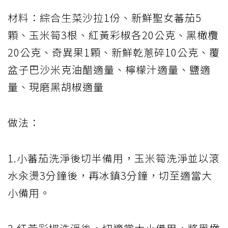
材料：綜合生菜沙拉1份、新鮮聖女蕃茄5
顆、玉米筍3根、紅黃彩椒各20公克、黑橄欖
20公克、奇異果1顆、新鮮乾蔥碎10公克、覆
盆子巴沙米克油醋適量、檸檬汁適量、鹽適
量、現磨黑胡椒適量
做法：
1.小蕃茄洗淨後切半備用，玉米筍洗淨並以滾
水汆燙3分鐘後，再冰鎮3分鐘，切至適當大
小備用。