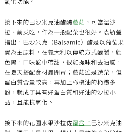
氧化功能。
接下來的巴沙米克油醋醃
蘑菇
，可當溫沙
拉、前菜吃，作為一般配菜也很好。袁毓瑩
指出，巴沙米克（Balsamic）醋是以葡萄果
實為主原料，在義大利以傳統方式釀製，顏
色黑，口味酸中帶甜，很能提味和去油膩，
在夏天搭配食材最開胃；蘑菇雖是蔬菜，但
蛋白質含量較高，再加上橄欖油的橄欖多
酚，就成了具有好蛋白質和好油的沙拉小
品，且能抗氧化。
接下來的花園水果沙拉佐
覆盆子
巴沙米克油