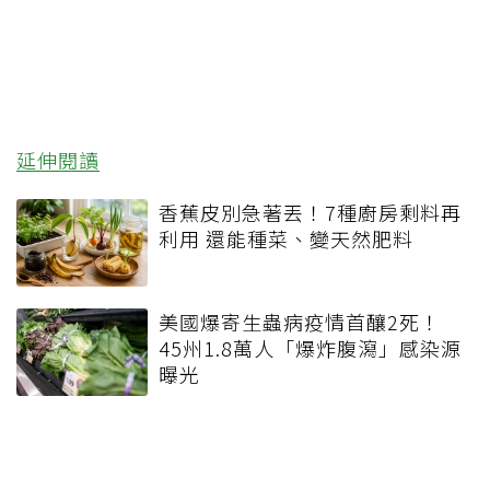
延伸閱讀
香蕉皮別急著丟！7種廚房剩料再
利用 還能種菜、變天然肥料
美國爆寄生蟲病疫情首釀2死！
45州1.8萬人「爆炸腹瀉」感染源
曝光