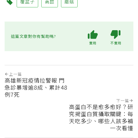
覆盆子
萵苣
蘑菇
這篇文章對你有幫助嗎?
實用
不實用
上一篇
高雄新冠疫情拉警報 門
急診暴增逾8成、累計48
例7死
下一篇
高蛋白不是愈多愈好？研
究揭蛋白質攝取關鍵：每
天吃多少、哪些人該多補
一次看懂