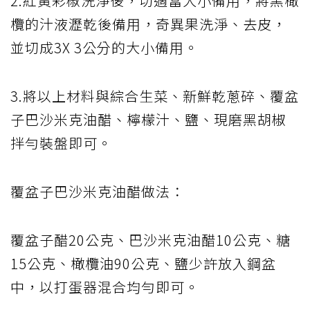
2.紅黃彩椒洗淨後，切適當大小備用，將黑橄
欖的汁液瀝乾後備用，奇異果洗淨、去皮，
並切成3X 3公分的大小備用。
3.將以上材料與綜合生菜、新鮮乾蔥碎、覆盆
子巴沙米克油醋、檸檬汁、鹽、現磨黑胡椒
拌勻裝盤即可。
覆盆子巴沙米克油醋做法：
覆盆子醋20公克、巴沙米克油醋10公克、糖
15公克、橄欖油90公克、鹽少許放入鋼盆
中，以打蛋器混合均勻即可。