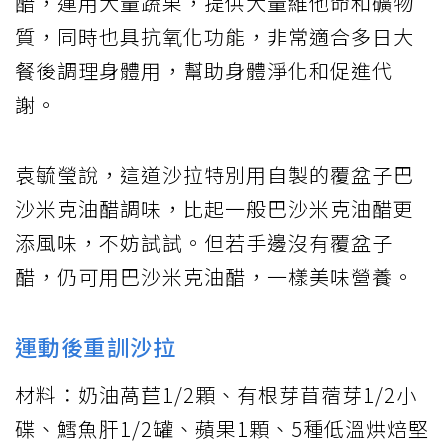
醋，運用大量蔬果，提供大量維他命和礦物
質，同時也具抗氧化功能，非常適合多日大
餐後調理身體用，幫助身體淨化和促進代
謝。
袁毓瑩說，這道沙拉特別用自製的覆盆子巴
沙米克油醋調味，比起一般巴沙米克油醋更
添風味，不妨試試。但若手邊沒有覆盆子
醋，仍可用巴沙米克油醋，一樣美味營養。
運動後重訓沙拉
材料：奶油萵苣1/2顆、有根芽苜蓿芽1/2小
碟、鱈魚肝1/2罐、蘋果1顆、5種低溫烘焙堅