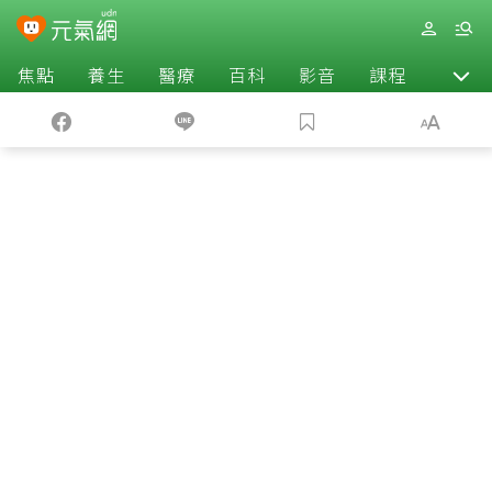
焦點
養生
醫療
百科
影音
課程
退休