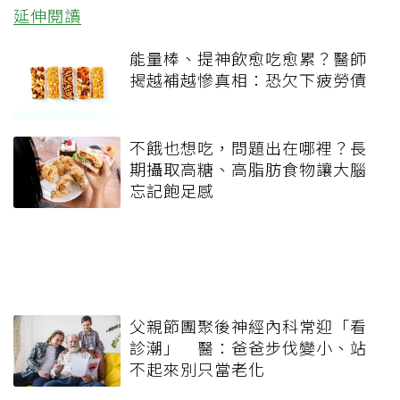
延伸閱讀
能量棒、提神飲愈吃愈累？醫師
揭越補越慘真相：恐欠下疲勞債
不餓也想吃，問題出在哪裡？長
期攝取高糖、高脂肪食物讓大腦
忘記飽足感
父親節團聚後神經內科常迎「看
診潮」 醫：爸爸步伐變小、站
不起來別只當老化