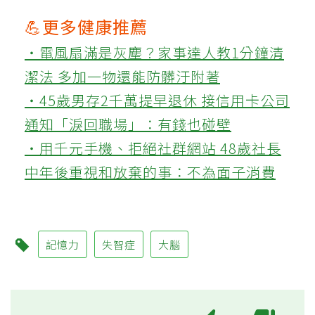
💪更多健康推薦
‧電風扇滿是灰塵？家事達人教1分鐘清
潔法 多加一物還能防髒汙附著
‧45歲男存2千萬提早退休 接信用卡公司
通知「淚回職場」：有錢也碰壁
‧用千元手機、拒絕社群網站 48歲社長
中年後重視和放棄的事：不為面子消費
記憶力
失智症
大腦