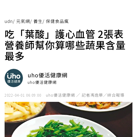
udn
/
元氣網
/
養生
/
保健食品瘋
吃「葉酸」護心血管 2張表
營養師幫你算哪些蔬果含量
最多
uho優活健康網
uho優活健康網
uho優活健康網 ／ 記者馮逸華／綜合報導
2022-04-01 06:09:00