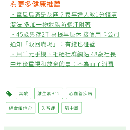
💪更多健康推薦
‧電風扇滿是灰塵？家事達人教1分鐘清
潔法 多加一物還能防髒汙附著
‧45歲男存2千萬提早退休 接信用卡公司
通知「淚回職場」：有錢也碰壁
‧用千元手機、拒絕社群網站 48歲社長
中年後重視和放棄的事：不為面子消費
葉酸
維生素B12
心血管疾病
綜合維他命
失智症
腦中風