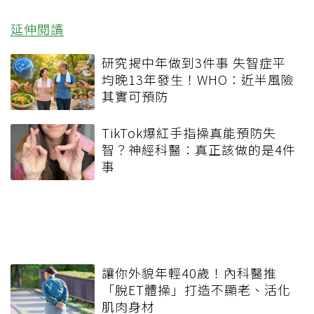
延伸閱讀
研究揭中年做到3件事 失智症平
均晚13年發生！WHO：近半風險
其實可預防
TikTok爆紅手指操真能預防失
智？神經科醫：真正該做的是4件
事
讓你外貌年輕40歲！內科醫推
「脫ET體操」打造不顯老、活化
肌肉身材