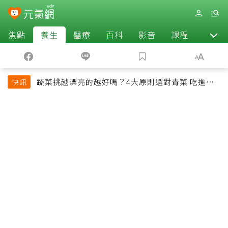
焦點
養生
醫療
百科
影音
課程
退休
蔬菜挑越漂亮的越好嗎？4大原則選對青菜 吃進纖
快訊
維、維生素與植化素