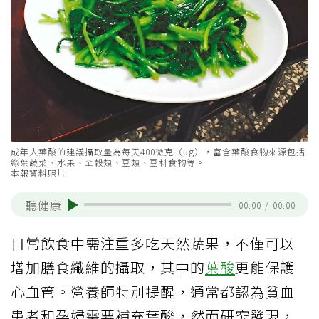
成年人葉酸的建議攝取量為每天400微克（μg），富含葉酸食物來源包括
綠葉蔬菜、水果、全穀類、豆類、豆科食物等。
本報資料照片
聽健康
00:00
/
00:00
日常飲食中需注重多吃天然蔬果，不僅可以
增加膳食纖維的攝取，其中的
葉酸
更能保護
心血管。營養師特別提醒，通常都認為貧血
患者和孕婦需要補充葉酸，然而研究發現，