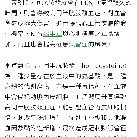
生素B12，同胱胺酸就會在血液中停留較久的
時間，則會導致高同半胱胺酸血症，對血管
會造成極大傷害，進而提高心血管疾病的發
生機率，使得
腦中風
與心肌梗塞之風險增
加；而且也會提高罹患
失智症
的風險。
李貞慧指出，同半胱胺酸（homocysteine）
為一種少量存在於血液中的氨基酸，是一種
身體的代謝產物，亦是一種氧化劑，在血液
中會侵犯動脈內皮細胞，血清濃度升高導致
高同半胱胺酸血症，能引起血管內皮細胞損
傷，刺激平滑肌增生，促進血小板和其他凝
血因數黏附性新增，最終造成冠狀動脈管徑