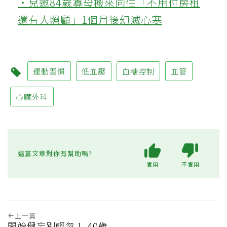
‧兒邀84歲寡母搬來同住「不用付房租
還有人照顧」1個月後幻滅心寒
運動習慣
低血壓
血糖控制
血管
心臟外科
這篇文章對你有幫助嗎?
實用
不實用
上一篇
開始健忘別輕忽！ 40歲