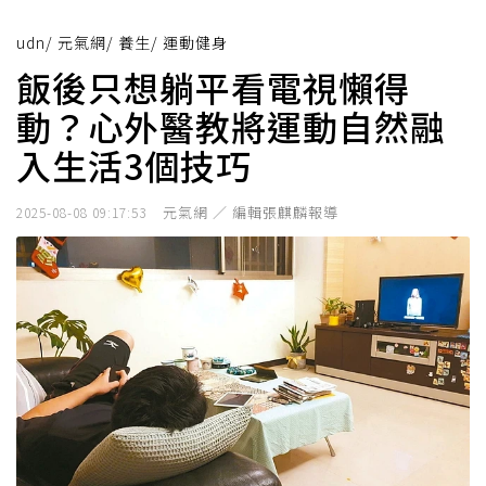
udn
/
元氣網
/
養生
/
運動健身
飯後只想躺平看電視懶得
動？心外醫教將運動自然融
入生活3個技巧
元氣網 ／ 編輯張麒麟報導
2025-08-08 09:17:53