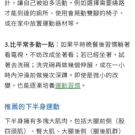
計，讓自己被迫多活動，例如選擇需要繞路
才能到達的廁所、使用會晃動雙腳的椅子、
或在家中放置運動器材等。
3.比平常多動一點
：如果平時晚餐後習慣躺著
看電視，不妨改成坐著看；若已經坐著，試
著去洗碗；洗完碗再做幾個伸展，或在一小
時內沖澡前做幾次深蹲。即使是微小的改
變，也能逐漸培養
運動習慣
。
推薦的下半身運動
下半身擁有多塊大肌肉，包括大腿前側（股
四頭肌）、臀大肌、大腿後側（腿後肌群）