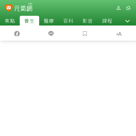
焦點
養生
醫療
百科
影音
課程
退休