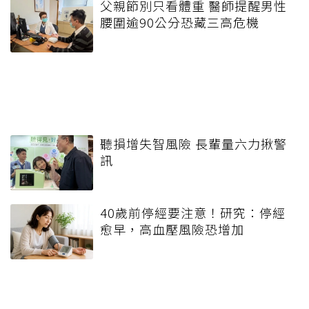
父親節別只看體重 醫師提醒男性
腰圍逾90公分恐藏三高危機
聽損增失智風險 長輩量六力揪警
訊
40歲前停經要注意！研究：停經
愈早，高血壓風險恐增加