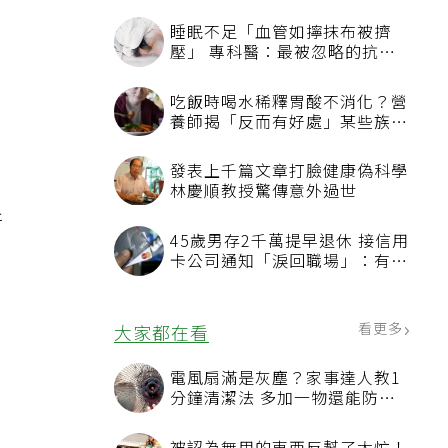
睡眠不足「血管如擰抹布被擠
壓」 專科醫：最被忽略的抗老
，
方法
吃飯時喝水稀釋胃酸不消化？營
養師揭「反而有好處」某些族群
才要禁
發表上千篇文章打臉健康偽科學
林慶順教授驚傳意外過世
肝
45歲男存2千萬提早退休 接信用
卡公司通知「淚回職場」：有錢
也碰壁
看更多
大家都在看
電風扇滿是灰塵？家事達人教1
分鐘清潔法 多加一物還能防髒
汙附著