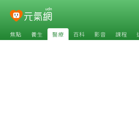
焦點
養生
醫療
百科
影音
課程