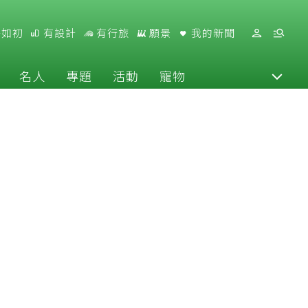
好如初
有設計
有行旅
願景
我的新聞
名人
專題
活動
寵物