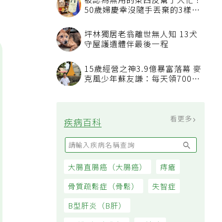
被認為無用的東西反幫了大忙！
50歲婦慶幸沒隨手丟棄的3樣物
品
坪林獨居老翁離世無人知 13犬
守屋護遺體伴最後一程
15歲經營之神3.9億暴富落幕 麥
克風少年蘇友謙：每天領700元
過日子
看更多
疾病百科
大腸直腸癌（大腸癌）
痔瘡
骨質疏鬆症（骨鬆）
失智症
B型肝炎（B肝）