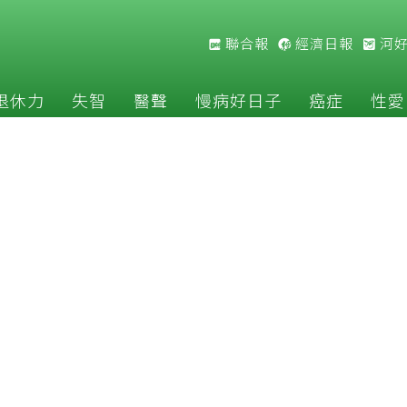
聯合報
經濟日報
河
退休力
失智
醫聲
慢病好日子
癌症
性愛