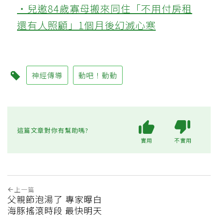
‧兒邀84歲寡母搬來同住「不用付房租
還有人照顧」1個月後幻滅心寒
神經傳導
動吧！動動
這篇文章對你有幫助嗎?
實用
不實用
上一篇
父親節泡湯了 專家曝白
海豚搖滾時段 最快明天