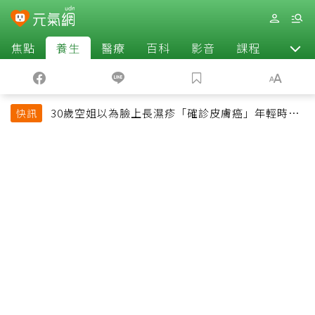
焦點
養生
醫療
百科
影音
課程
退休
30歲空姐以為臉上長濕疹「確診皮膚癌」年輕時一
快訊
習慣釀惡果超後悔