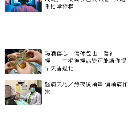
重拾掌控權
喝酒傷心、傷荷包也「傷神
經」！中樞神經病變可能讓你提
早失智退化
醫病天地／熬夜後頭暈 偏頭痛作
祟