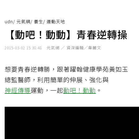
udn
/
元氣網
/
養生
/
運動天地
【動吧！動動】青春逆轉操
元氣網 ／ 資深編輯／韋麗文
2015-03-02 15:38:48
想要青春逆轉勝，跟著躍翰健康學苑黃如玉
總監醫師，利用簡單的伸展、強化與
神經傳導
運動，一起
動吧！動動
。