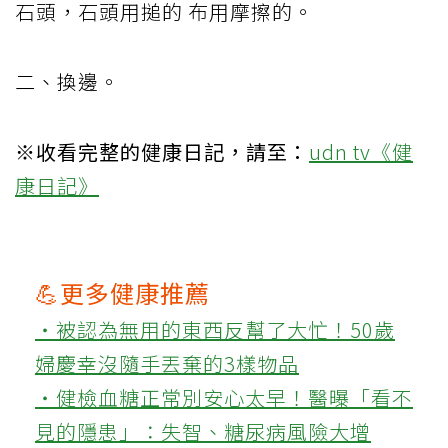
石頭，石頭用搥的 布用摩擦的。
二、換邊。
※收看完整的健康日記，請至：
udn tv《健
康日記》
💪更多健康推薦
‧被認為無用的東西反幫了大忙！50歲
婦慶幸沒隨手丟棄的3樣物品
‧健檢血糖正常別安心太早！醫曝「看不
見的隱患」：失智、糖尿病風險大增