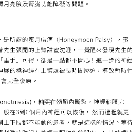
謂月亮臉及腎臟功能障礙等問題。
謂的蜜月麻痺（Honeymoon Palsy），蜜
著先生張開的上臂甜蜜沈睡，一覺醒來發現先生
「垂手」可得，卻是一點都不開心！進一步的神
伸展的橈神經在上臂處被長時間壓迫，導致暫時
機會完全復原。
notmesis)，軸突在髓鞘內斷裂，神經鞘膜完
一般在3到6個月內神經可以恢復， 然而過程就更
側上下肢都不能動的患者，就是這樣的情況。等