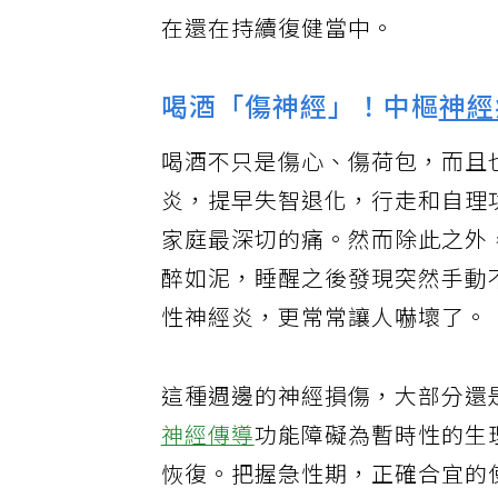
著腳板走路。因為爛醉如泥，兩
在還在持續復健當中。
喝酒「傷神經」！中樞
神經
喝酒不只是傷心、傷荷包，而且
炎，提早失智退化，行走和自理
家庭最深切的痛。然而除此之外
醉如泥，睡醒之後發現突然手動
性神經炎，更常常讓人嚇壞了。
這種週邊的神經損傷，大部分還是屬於
神經傳導
功能障礙為暫時性的生
恢復。把握急性期，正確合宜的