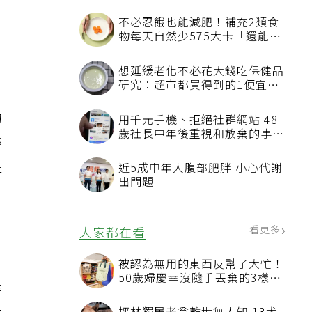
不必忍餓也能減肥！補充2類食
物每天自然少575大卡「還能吃
飽飽的」
想延緩老化不必花大錢吃保健品
研究：超市都買得到的1便宜食
品就可以
的
用千元手機、拒絕社群網站 48
歲社長中年後重視和放棄的事：
經
不為面子消費
性
近5成中年人腹部肥胖 小心代謝
出問題
看更多
大家都在看
被認為無用的東西反幫了大忙！
50歲婦慶幸沒隨手丟棄的3樣物
待
品