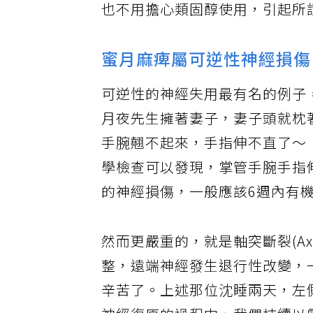
也不用擔心類固醇使用，引起所
蜜月麻痺屬可逆性神經損傷
可逆性的神經失用最有名的例子，是所
月夜先生擁著妻子，妻子頭就枕
手腕翹不起來，手指伸不直了～
學檢查可以發現，掌管手腕手指
的神經損傷，一般應該6週內有
然而更嚴重的，就是軸突斷裂(Axo
整，遠端神經發生退行性改變，
辛苦了。上述那位沈睡兩天，左