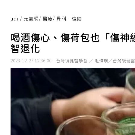
udn
/
元氣網
/
醫療
/
骨科．復健
喝酒傷心、傷荷包也「傷神
智退化
2023-12-27 12:36:00
台灣復健醫學會 ／ 毛琪瑛／台灣復健