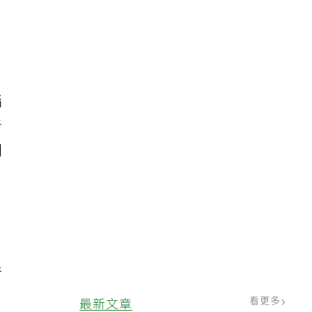
現
腦
者
爛
行
，
看更多
最新文章