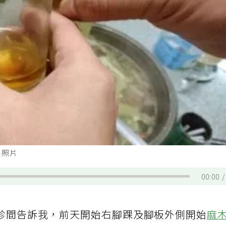
料照片
00:00
診間告訴我，前天開始右腳踝及腳板外側開始
麻