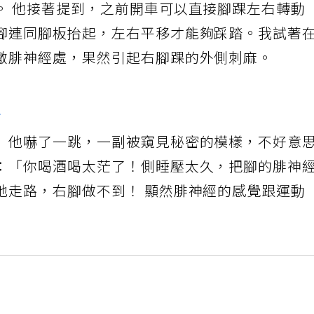
。 他接著提到，之前開車可以直接腳踝左右轉動
腳連同腳板抬起，左右平移才能夠踩踏。我試著
激腓神經處，果然引起右腳踝的外側刺麻。
炎
」他嚇了一跳，一副被窺見秘密的模樣，不好意
：「你喝酒喝太茫了！側睡壓太久，把腳的腓神
地走路，右腳做不到！ 顯然腓神經的感覺跟運動