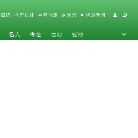
好如初
有設計
有行旅
願景
我的新聞
名人
專題
活動
寵物