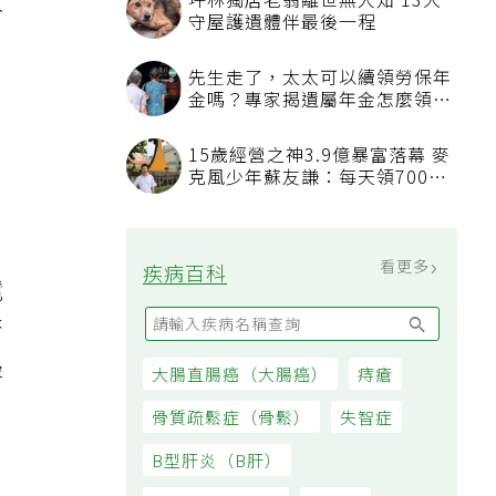
收
坪林獨居老翁離世無人知 13犬
守屋護遺體伴最後一程
l
先生走了，太太可以續領勞保年
金嗎？專家揭遺屬年金怎麼領，
看順位還要看資格
15歲經營之神3.9億暴富落幕 麥
克風少年蘇友謙：每天領700元
過日子
看更多
疾病百科
電
否
邊
大腸直腸癌（大腸癌）
痔瘡
，
骨質疏鬆症（骨鬆）
失智症
，
B型肝炎（B肝）