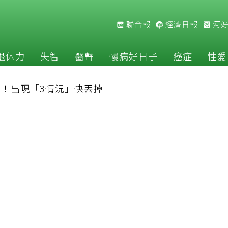
聯合報
經濟日報
河
退休力
失智
醫聲
慢病好日子
癌症
性愛
！出現「3情況」快丟掉