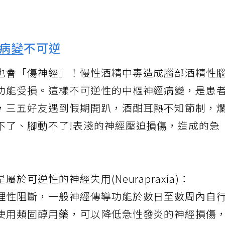
天一直保持固定姿勢，造成長時間的
神經壓迫
，
病變
不可逆
也會「傷神經」！慢性酒精中毒造成腦部酒精性
功能受損。這樣不可逆性的中樞神經病變，是患
，三五好友遇到假期開趴，酒酣耳熱不知節制，
不了、腳動不了!表淺的神經壓迫損傷，造成的急
可逆性的神經失用(Neurapraxia)：
理性阻斷，一般神經傳導功能於數日至數周內自
使用類固醇用藥，可以降低急性發炎的神經損傷