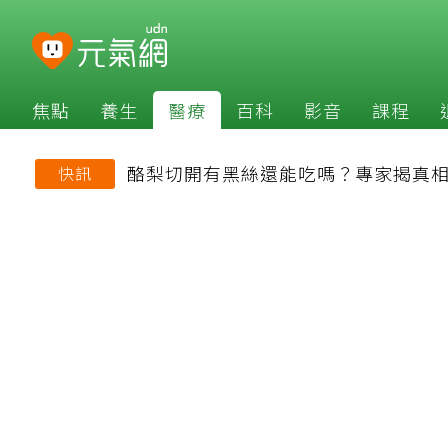
焦點
養生
醫療
百科
影音
課程
酪梨切開有黑絲還能吃嗎？專家揭真相
快訊