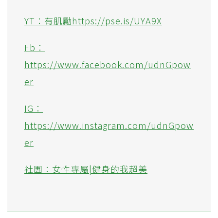
YT：有肌勵https://pse.is/UYA9X
Fb：
https://www.facebook.com/udnGpow
er
IG：
https://www.instagram.com/udnGpow
er
社團：女性專屬|健身的我超美