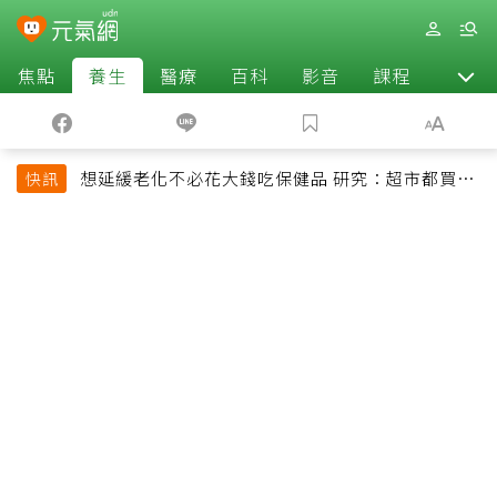
焦點
養生
醫療
百科
影音
課程
退休
想延緩老化不必花大錢吃保健品 研究：超市都買得
快訊
到的1便宜食品就可以