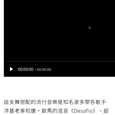
這支舞搭配的流行音樂是知名波多黎各歌手
洋基老爹和唐•歐馬的混音《Desafio》，超