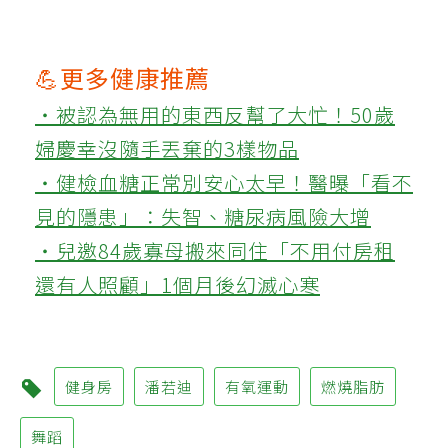
💪更多健康推薦
‧被認為無用的東西反幫了大忙！50歲
婦慶幸沒隨手丟棄的3樣物品
‧健檢血糖正常別安心太早！醫曝「看不
見的隱患」：失智、糖尿病風險大增
‧兒邀84歲寡母搬來同住「不用付房租
還有人照顧」1個月後幻滅心寒
健身房
潘若迪
有氧運動
燃燒脂肪
舞蹈