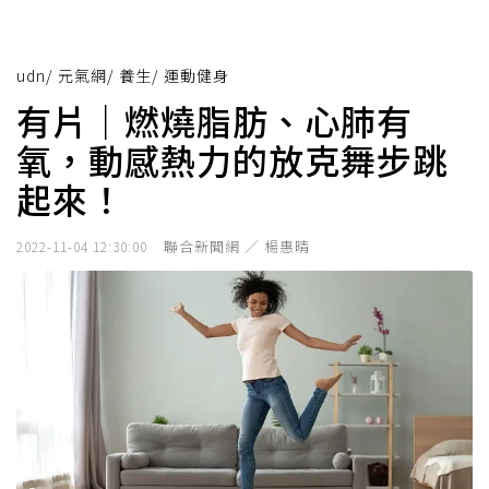
udn
/
元氣網
/
養生
/
運動健身
有片｜燃燒脂肪、心肺有
氧，動感熱力的放克舞步跳
起來！
聯合新聞網 ／ 楊惠晴
2022-11-04 12:30:00