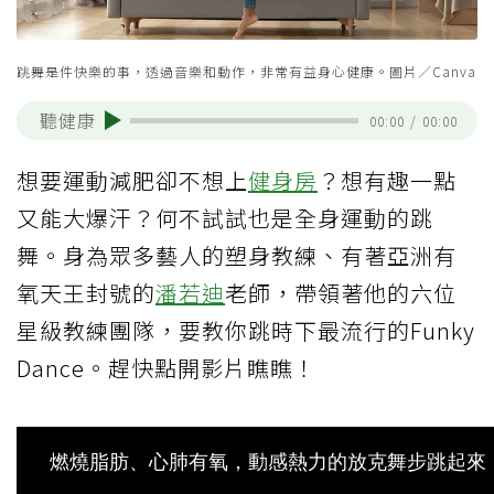
跳舞是件快樂的事，透過音樂和動作，非常有益身心健康。圖片／Canva
聽健康
00:00
/
00:00
想要運動減肥卻不想上
健身房
？想有趣一點
又能大爆汗？何不試試也是全身運動的跳
舞。身為眾多藝人的塑身教練、有著亞洲有
氧天王封號的
潘若迪
老師，帶領著他的六位
星級教練團隊，要教你跳時下最流行的Funky
Dance。趕快點開影片瞧瞧！