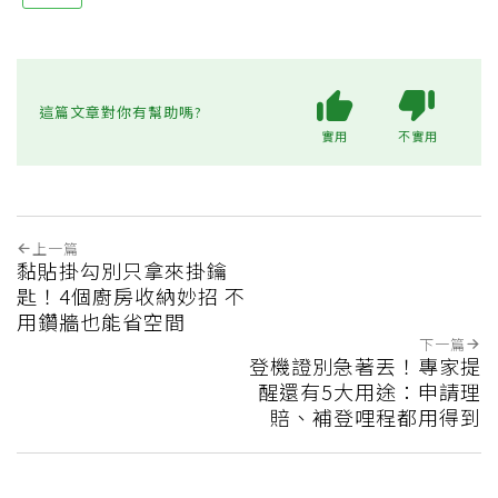
這篇文章對你有幫助嗎?
實用
不實用
上一篇
黏貼掛勾別只拿來掛鑰
匙！4個廚房收納妙招 不
用鑽牆也能省空間
下一篇
登機證別急著丟！專家提
醒還有5大用途：申請理
賠、補登哩程都用得到