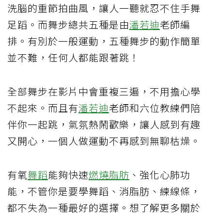
洗腦的重節拍曲風，讓人一聽就忍不住手舞
足蹈。而舞步總共五種是由
潘若迪
老師編
排。有別於一般運動，五種舞步的動作簡單
並不難，任何人都能跟著跳！
全部舞步在影片中會重複三遍，不用擔心學
不起來。而且有
潘若迪
老師和六位教練們陪
伴你一起跳，氣氛熱鬧歡樂，讓人感到有趣
又開心，一個人做運動不再感到無聊枯燥。
有氧
舞蹈
能夠快速
燃燒脂肪
、強化心肺功
能，不管你是要學舞蹈、消脂肪、練線條，
都不失為一種最好的選擇。想了解更多關於