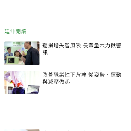
延伸閱讀
聽損增失智風險 長輩量六力揪警
訊
改善職業性下背痛 從姿勢、運動
與減壓做起