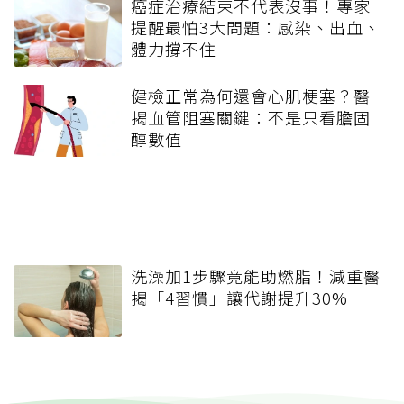
癌症治療結束不代表沒事！專家
提醒最怕3大問題：感染、出血、
體力撐不住
健檢正常為何還會心肌梗塞？醫
揭血管阻塞關鍵：不是只看膽固
醇數值
洗澡加1步驟竟能助燃脂！減重醫
揭「4習慣」讓代謝提升30%