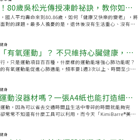
若迪_Funky Dance YT潘若迪_Funky Dance FB潘若迪
共舞的片刻。舞蹈動作治療師在醫院陪伴孩子一定都在跳舞嗎？
！80歲吳松光傳授凍齡祕訣，教你如何
色演出，一展不同地區的特色民俗與文化風華，現場共計420人
nce IG延伸閱讀股四頭肌這樣鍛鍊，讓妳瘦下半身又勻稱結實減肥中
我們常常也都只是陪伴孩子感受當下的身體，給予回應。當孩子
切磋球技，更不畏風雨為舞台展現疫情後最活耀的長青元氣。老
營養師教你掌握這四點放心吃！｢有肌勵｣是女性專屬健身夥
，國人平均壽命來到80.86歲，如何「健康又快樂的變老」，將
的變老
時，大家的反應都不太一樣，有的會像喝醉酒想要吐，治療師就
示，活動因疫情歷經一年停擺，今天終於再度繼2020全國福氣
訊、健康方法，更提供滿滿的鼓勵和正能量，給女性肌力，也給
會面對的課題。最多人擔憂的是，退休後沒有生活重心、沒有運
部，慢慢的調整呼吸，吸與吐之間也有肢體的律動，有的孩子躺
專屬高齡長者的一大運動盛事搬回舞台。更特別邀請新北市永和
們的健身路上，不孤單！YT：有肌勵
，連扭瓶蓋、爬樓梯都吃力。對於80歲的吳松光來說，退休後
花板說看見蝴蝶（產生幻覺），於是我們用手一起跳蝴蝶之舞。
會，由總幹事李後存率領5位樂齡健康促進老師，帶動全場數百
/UYA9XFb：https://www.facebook.com/udnGpowerIG：
，透過10年來的固定舞蹈律動，不僅讓年紀凍齡，更在70歲後
毒換藥時，治療師陪在一旁，輕拍病童的身體，與病童在一起，
健康操，為一整天的陰雨綿綿注入活力；而賽場上的比拚更是朝
.instagram.com/udnGpower社團：女性專屬|健身的我超美
年會的經驗，讓人生下半場更添光彩。70歲學「動身體」 10年
動健身
轉播員一樣，現場轉述醫療行為進行到哪裡，因為有的孩子不敢
5位80歲以上的資深銀髮球員齊聚一堂，還有４位錦標賽的銀髮
「有氧運動」？ 不只維持心臟健康，還
5年的吳松光，精神奕奕的神情，看不出來已是80歲的年紀，每
蹈動作治療師在醫院總是在想著，如何讓病童改變焦慮不安擔心
自新北的林招財(95歲)、王慶雲(92歲)、宜蘭的張添丁(94歲)
律動課、到菜園中整理農務，行程堪比上班族還忙碌。許多人問
是短短片刻的快樂也是極為珍貴。在小小的空間（病床）創造大
(90歲)，受邀與現場的嘉賓們一同以推擊槌球的方式揭開活動
盛行，只是運動項目百百種，什麼樣的運動能增強心肺功能呢？
此神采飛揚，他都會開心笑說，70歲第一次到雲門教室上課，
蹈動作治療師的夢想。責任編輯：吳依凡
幕致詞貴賓，也是衛生福利部社會及家庭署副署長李臨鳳說，長
的有氧運動能促進心肺適能，頻率要1週3次以上、時間至少30
頁。吳松光分享，70歲後有感於身體慢慢變老，平時在朋友的
分數就從「健康」開始，只要守住健康，任何想要做的事情都可
慢慢就能提升運動耐受度。運動喘就是生病嗎？ 可從2大方向
往往不注意就閃到腰，一旦閃到腰，都要花好久時間才能恢復。
數提高，除了對長者表示關心，也提倡高齡健康促進的重要性，
動可分成3種：有氧運動、重量訓練、伸展型運動，有氧運動與
門教室的資深學員，當初半推半就下來到雲門教室，第一次感受
生福利部共同舉辦活動的初衷，亦即期望在快速進入超高齡的台
差異在於，心跳會加快鍛鍊到心肺功能，同時促進血液循環。加
動健身
」，包括伸展、有氧、核心、呼吸、平衡等基礎運動。他坦言，
運動沒器材嗎？一張A4紙也能打造細
藉由此活動，透過「肌力、智力、美力」的競技與交流，讓長輩
喘代表氧氣輸送量多，可增強心、肺、血管功能。對於本來沒有
動身體的意識，多半是健走、登山的局部活動，在上課後才了解
舞台以及自由揮灑的第二青春；現場嘉賓立委吳玉琴、臺北市體
，剛開始運動時總覺得上氣不接下氣，甚至懷疑自己是不是心肺
感覺，透過課程中的活動設計，真正的運動到全身肌群，上完課
中運動，因為可以省去交通時間且生活中零碎的時間就能夠完
林也指出，大家應朝向「活躍老化、延緩失能」的目標共同努
安預防醫學機構心臟血管內科主任施奕仲醫師建議，若有疑慮可
暢，肌力也有明顯改善，更能自信的展現肢體。也因此，他已經
常常不知道有什麼工具可以利用，而今天「KimiBarre®美型
為一個活躍老化、高齡友善的好所在。
心肺狀況，心臟、肺臟功能都有1套標準化檢查，包含以下項
中斷，不僅是資深學員，還結交了一群志同道合的同學，是最大
IKO老師要為大家帶來在家輕鬆取得，但做起來卻不輕鬆的「Ａ4紙
：從心臟收縮、舒張的狀況，評估心臟功能是否正常。此外，該
身心靈 躍國際舞台談到律動印象最深的經驗，不僅在教室發
張A4紙，堅持運動，讓你打造美型細腿！今天的運動有三組每
心臟搏出率」，代表每分鐘循環心臟的範圍，若搏出率很高代表
舞台上留下美好回憶。透過雲門教室，2018年吳松光與其他4
卻讓KIMIKO老師直言大家會撐不完兩分鐘，一起來看看今天
動健身
率的。▸肺功能檢查：了解肺臟通氣換氣功能、以及肺泡氧氣與