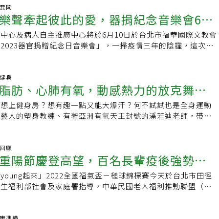
究竟，當病房有了笑聲許多關係都會改變，當病房有了笑聲可以
化學系教授，是台灣傑出科學家，更是古典音樂與藝術歌曲情有
聲要聞
此。我的孩子生病了沒體力怎麼跳舞？這是家長常會提出的疑
樂聲牽起彼此的愛，器捐紀念音樂會6月
張先生的親友曾透露，他生前常說：「我過世的時候要放貝多芬
動一直以來都是人類的本能，且在任何地方都可以發生，我們舞
》給我聽！」正因如此，基金會自成立以來，每年舉辦的紀念音
病床上、床沿邊、病床前、走廊、廁所等，舞蹈動作治療師先運
中心及病人自主推廣中心將於6月10日於台北市福華國際文教會
懷念與感謝張昭鼎貢獻的重要途徑。通過這場音樂會，我們將更
慢慢讓病童重新認識自己的身體，再用創造性舞蹈的牽引，讓病
2023器官捐贈紀念日音樂會」，一掃疫情三年的陰霾，這次開
鼎教授對於科學、教育和藝術的熱情，並共同紀念他為台灣作出
自由發揮，往往音樂一放輔助道具一拿，各個就如同無病痛般開
贈的民眾免費參加，也邀請台灣手風琴協會理事長蔡偉靖、三個
30周年，張昭鼎紀念基金會邀請卡司及節目內容比以往更加盛
氣氛總是會充滿整個病房，此時其它間病房的病童就會隨笑聲牽
聚舞蹈劇場等演出，期盼一同感受生命傳承的愛與熱。器捐移植
術形式，由專業的音樂家、歌唱家和舞者呈現多元又精彩的音樂
們會邀請大家是否願意一起共舞（當然一定是在疫情後才可如
國76年6月19日「人體器官移植條例」頒佈後，台灣成為亞洲
動健身
括「弦沐弦樂四重奏」，由兩把小提琴、一把中提琴加一把大提
脂肪、心肺有氧，動感熱力的放克舞步
房變成一個開心的舞池，有許多人一起共舞。「加油！勇敢一點
植法律的國家，因此這天訂定為「器官捐贈紀念日」，至今走來
出貝多芬「第4號C小調弦樂四重奏」、帕海貝爾的「D大調卡
再哭了！」 「你不開心，我在這邊照顧你就開心嗎？」 「我可
器官捐贈者無私的愛，每年都會舉辦相關紀念活動，隨著與疫情
，以及改編自台灣民謠「望春風」的四重奏。還有男中音陳欣豪
不想上健身房？想有趣一點又能大爆汗？何不試試也是全身運動
為什麼一定要勇敢？」 「我會被放棄嗎？」在醫院久了許多的關
拉回人與人之間的溫度。2023器官捐贈紀念日音樂會，這次的
合作的聲樂節目，包括德國藝術歌曲「菩提樹」、「奉獻」；以
多藝人的塑身教練、有著亞洲有氧天王封號的潘若迪老師，帶領
的對立、有的緊張、有的過度依附或依賴。當舞蹈動作治療師與
命接力賽」為主題，希望生命可以一棒接一棒接續下去，音樂會
滾長江東逝水」等。還安排佛朗明哥舞者劉淑華以優雅身段，搭
團隊，要教你跳時下最流行的Funky Dance。趕快點開影片
孩子慢慢找到屬於自己的肢體律動，舞動中常常加入共同創作出
家屬、受贈者及醫療團隊參與之外，也開放給一般民眾免費報
國台語歌曲，表現經典的佛朗明哥舞蹈型式。這場音樂會紀念基
配的流行音樂是知名波多黎各歌手洋基老爹和唐•歐馬的混音
舞動中慢慢產生成就感與我能夠的想法，肢體自然會隨著音樂舞
心指出，活動由咻樂瘋迷俱樂部規劃，由蔡偉靖演出手風琴四重
，更是追憶與感恩的音樂之旅。歡迎所有喜愛音樂的朋友參加，
》，超洗腦的重節拍曲風，讓人一聽就忍不住手舞足蹈。而舞步總共五
彩回顧
樂的氣氛，也開始感染了其他的人。主要照顧者看見了病童舞動
由獲得傳藝金曲獎的三個人樂團演唱台灣民謠《土地與愛的連
重陽節慶登高望，百名長輩疫後強勢回
識過張昭鼎先生，都歡迎您前來共同欣賞，享受愉快的秋日午
師編排。有別於一般運動，五種舞步的動作簡單並不難，任何人
的肢體，心中的壓力放鬆許多，有時會靜靜地欣賞著，有時還會
韓國首爾國際舞蹈比賽特別獎的希舞集聚舞蹈劇場帶來舞蹈、人
念】張昭鼎紀念基金會成立卅週年紀念音樂會時間：9月17日
部舞步在影片中會重複三遍，不用擔心學不起來。而且有潘若迪
，他們看見了彼此此時此刻的笑容，明明剛剛還在因吃藥而互相
演奏的跨域結合。壓軸則是邀請榮獲金曲獎特別貢獻獎的台灣股
young起來」2022全國福氣盃－槌球錦標賽今天於台北市田徑
點：國立新竹高中演藝廳索票方式1.現場索票：國立新竹高中警衛
們陪伴你一起跳，氣氛熱鬧歡樂，讓人感到有趣又開心，一個人
子舞動時，醫生、護理長或護理人員剛好進來，也都會先欣賞一
蔡佩真、Bass演奏家金木義則的爵士古典三重奏，加上長笛林
衛生福利部社會及家庭署指導，中華民國老人福利推動聯盟（老
f1994@gmail.com
無聊枯燥。有氧舞蹈能夠快速燃燒脂肪、強化心肺功能，不管你
而不是急著醫療處理，真的很令人感動。他們看見了病童不一樣
魅力、古典氣質及拉丁風情。詳細活動及報名資訊請前往報名連
初賽於今年６至８月於全國20縣市舉辦，並派出優勝的前2支隊
脂肪、練線條，都不失為一種最好的選擇。想了解更多關於有氧
生、護理長和護理人員還會跟著舞動一下，此時病童都會跳得更
民眾現場報名，一同感謝器捐者及家屬的大愛。
決賽，同時邀請來自不同縣市的代表隊，為在場觀眾帶來精彩的
嗎？快上「有肌勵」粉絲專頁按讚追蹤。跳舞又健身，一起甩掉
像他們站在同一陣線上做一樣的事，因為看見了不一樣的彼此，
包含來自屏東的黑鮪魚元素，台東、花蓮的原住民舞蹈及新竹的
.健康準備