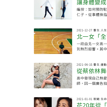
讓身體變成
位平均年齡逾70
的運動怎麼做吧！
二氧化碳的交換功
透過舞蹈律動，
紙夾在膝蓋內側
後就可以評估個
編按：如何預防駝
個動作預防
會持續舞動身體」
確認動作沒錯後
己無法運動！施
仁子，從事體操
分，讓他從中找
以讓你超有感打
最大攝氧量，之
在生活中也可以
式嗎？《橘世代》
確才會達到效果
能，光靠疲累感的
會有體型「橫向
code或電洽02-26
夾屁股縮肚子，其
據國健署的運動指
以避免，骨骼與
2021-12-27 養生.人
師學習，一起撐
北一女「全
上，達到稍微流
勢，骨幹就很容
動起來。想了解更
估最大心跳率的方
她是如何留意保
絲專頁按讚追蹤，一
一段由北一女高
萬人紅了眼
（220−70） =
在床上，一邊深
動》能輕鬆跨出舞蹈
到熱烈迴響。其
的數值就是最大運
一晚的睡眠後得以
角度間，用看不見
生」，其青春洋
50% 最大心跳率
我把這些和體操動
的美型運動。原始影
網友。作家王蘭
跑。▸高強度：代
別是經過一天活
每天抬頭挺胸！超
中可見在音樂響
2021-06-18 養生.運
心跳率為 200 
態，短則20分鐘
從蔡依林舞者變為健
身夥伴，提供健
著前後左右的距
動到，千萬別以為
呼吸進行，在做
也給女性激勵，讓
翧，是北一女有
擇像是慢跑、騎腳
由於骨盆底肌連
高中發現自己熱
看見改變
https://pse.is
像全世界最深的
有益健康有氧運
緊、減少駝背的現象。生活
師，因一個廣告
https://www
充滿節奏感又到
時，施奕仲建議把
村多仁子認為，
能詳的「呸Pla
夢想是青春最好
以上、時間至少3
中的動作有所意
如何走出低潮，
出，即使偶有和
慢增加時間，從慢
常生活中會做的
健身社群「有肌
2021-01-01 新聞.生
場時同學們高速
鐘，再將跑的速
花20年從
效果。像是在廚
來的轉變。由於
（害怕），因為