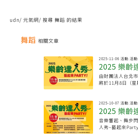
udn
/
元氣網
/
搜尋 舞蹈 的結果
舞蹈
相關文章
2025-11-06 活動.
2025 樂
由財團法人台北市
將於11月8日（
動以「藝起來Pa
信，感受生命的熱
齡團體踴躍報名，
2025-10-07 活動.
2025 樂
打擊樂團」、「 哈魔力人聲樂團 」、 「音樂魔擊客」 、 「袁來珍幸福」、 「
戀舞天空-蝴蝶翩
音樂響起、舞步閃
出的「功學社銀髮
人秀~藝起來Par
隊助力演出，以
功能展演廳精彩登
多彩，從節奏明