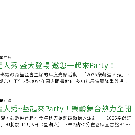
活動最前線
齡達人秀 盛大登場 邀您一起來Party！
彩霞教育基金會主辦的年度亮點活動—「2025樂齡達人秀」，
星期六）下午2點30分在國家圖書館B1多功能展演廳隆重登場！活
rty」為主題，邀請觀眾走進劇場，共同見證銀髮世代的活力與自
情與舞台的光彩。 本次達人秀由全台各地熱愛藝術與表演的樂
經過層層甄選，最終由「新住民華韻舞蹈團」、「 WOW荔響
活動最前線
齡達人秀~藝起來Party！樂齡舞台熱力全開
翩」等六組優秀團隊脫穎而出，此外也邀請歷年參與活動表現突
耀，銀齡舞台將在今年秋天掀起最熱情的派對！「2025樂齡達
俱樂部」、「 鳳凰藝術美學獅子會」及「關懷小丑協會」的團
ty」即將於 11月8日（星期六）下午2點30分在國家圖書館B1多
音樂、舞蹈等多元形式呈現長者的創意與生命力，表演內容豐富
場。 這次的舞台，不只是表演，更是一場專屬樂齡族的歡樂盛
快的打擊樂、人聲樂團的創新演出、熱情奔放的佛朗明哥舞，到