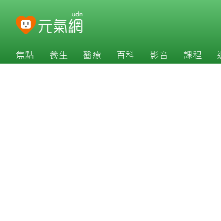
焦點
養生
醫療
百科
影音
課程