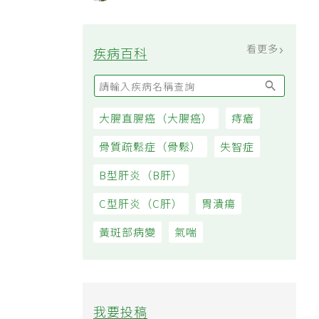
過日子
看更多
疾病百科
大腸直腸癌（大腸癌）
痔瘡
骨質疏鬆症（骨鬆）
失智症
B型肝炎（B肝）
C型肝炎（C肝）
胃潰瘍
黃斑部病變
氣喘
我要投稿