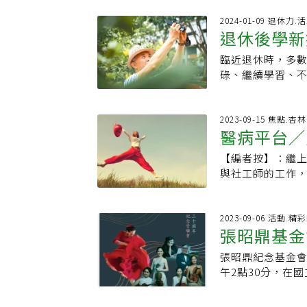
會。由甄選脫穎而
融合傳統與現代的
演，內容包含舞蹈
2024-01-09 退休力
基金會陳欣意執
退休後學新
術的能量。 「樂
文化參與的重要
舞蹈和歌聲，告訴
上綻放自信與快
臨近退休時，多
身又有社交
參加，跟著樂齡達
請社會大眾關注
碌、繼續學習、
對！ 【活動資訊】
證銀齡世代的光彩
該培養興趣嗜好，還
書館B1多功能展演
2025年11 月
河濱分校心理學副
登記後取票」，10
南路20號） 入場
學習新技能並不
2023-09-15 焦點.
教育基金會 Tel：(02)2570-8818~225、270 樂齡網大安店 Tel：(02) 2701-1766
醫病平台／
開放候補入場)。
或一年時間來練
域、重新組合個人技
【編者按】：繼
作治療師在
Pacific）心理學
與社工師的工作
某項新技能，並
動作治療師各自
會選跳舞。新技能
獲得的成就感。
說，一項理想的
方是讓我們領會
2023-09-06 活動.精
認知功能、同時
張昭鼎基金
團隊有一群非醫
人士尤其重要，
交瘁的家屬得到
示，考慮從事能
張昭鼎紀念基金會
廳登場
疼痛，藥物副作
是與他人一起參
午2點30分，在
怒罵聲、恐嚇聲
運動的退休人士
為媒介，將對張
有吸引力！當病
選擇具挑戰性的
無論是否認識張