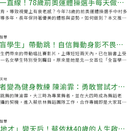
一直線！78歲前奧運體操選手每天做這
歲的學員和15位青少年，一起登上在澳洲舉辦的國際舞蹈年會，
首先拿出一張人人的有的Ａ4紙，準備一張椅子後坐下，將A4
能。運動需要漸進式！ 如何評估運動強度？藉由上述心肺檢查
不僅收穫了健康，更為心靈帶來充實的養分。「要活就要動，我
後，夾屁股，縮肚子！要注意過度頂腰會造成肋骨外開和聳肩，
人「最大攝氧量」，若檢查數值沒問題的話，就別再有藉口說自
背，導致視覺上有衰老感？今年78歲的前奧運體操選手中村多
骨幹變老
，對80歲的吳松光來說，律動已經是每天生活不可或缺的一部
將身體前傾，記得口訣：「肚子再吸，屁股再夾！」這個口訣可
奕仲建議，可採取漸進式增加運動時間和運動強度，提升自己的
指導多年，長年保持著優美的體態與姿勢，如何做到？本文推薦
到身心空間的平衡。你也想為自己的身體，找到最舒服的運動方
造纖細美腿。這個美型運動沒有大家想像中簡單，動作一定要正
後上山、下海、爬樓梯都可以輕鬆完成。而該如何評估運動效
隨時實行的習慣與簡單的伸展動作。隨著年齡的增長，許多人也
與雲門教室共同推出「大人的律動課」，詳情了解更多請掃QR
且不會受傷喔，特別需要注意，雙腳併攏、人和椅面垂直並全程
主觀判斷較不準確，可以觀察1個關鍵指標-「心跳速度」，根
發展」、或是習慣性駝背的困擾。對此中村多仁子認為：老化難
49-1681按2。
中還有許多的眉角，需要大家打開影片，一起跟著KIMIKO老
引，想改善心肺耐力，運動時心跳率應達最大心跳率 60 ％以
肌肉也會因此產生變化，因此如果沒有特別在日常生活中留意姿
生智慧
兩分鐘！另外還有兩組同樣精實的居家美型運動，一起點開影片
盲學生」帶動跳！自信舞動身影不畏懼
汗並自覺有點喘又不會太喘的狀態。施奕仲提供民眾可以簡易預
易隨著年紀逐漸而衰老，整個人也容易看起來缺乏精神。那麼，
多關於美型運動的動作嗎？快上「有肌勵」與「KimiBarre」粉
法，即是使用公式：「220－年齡」來計算。例如 70 歲就是
養自己的體態？中村多仁子說，首先每天早上她起床之後，會先
起居家雕塑線條，打造纖細美腿！關於《KimiBarre®美型運
一生們帶來的帶動唱比賽影片，上傳短短兩天內，已在臉書上受
眶
150次／每分鐘；20 歲者就是（220−20） = 200次／每分鐘。得出
呼吸，一邊緩緩地伸展雙手雙腳，並轉動腰背部位，讓筋骨經過
般的平衡穩定，才是真正的日常美型。KimiBarre®是專在小
中一名女學生特別受到矚目，原來是她是北一女首位「全盲學
動心率速，再來選擇以下強度進行換算。▸低強度：代表達到
活絡。「30歲多的時候我開始練瑜珈，也學習呼吸法和冥想。
的等長機制，鍛鍊深層肌群，打造亞洲女性專屬/顯眼修長線條
溢、自信舞動的身影，深刻烙印在大家的心中，也感動了數萬名
，例如慢走。▸中強度：代表達到60-70%最大心跳率， 例如慢
作結合，維持了40年的鍛練習慣。我經常在早晚時段進行，特
片KimiBarre FB視覺效果年輕10歲！15分鐘背部運動，讓你
芬在臉書發文，某天北一女家長會會長和她分享一段影片，影片
表達到80％ 最大心跳率，例如快跑。如果是 20 歲的年輕人最大
動，透過這些動作可以讓疲勞的筋骨獲得紓解。視當天的體力狀
有效率！10分鐘燃脂訓練擁有完美體態｢有肌勵｣是女性專屬健
起前，一位女學生在同學們的協助下站至定位，接著以雙手丈量
動天地
次／每分鐘，嘗試中強度運動時心跳至少每分鐘 120 下才算是有運
、長則進行一小時。」不少瑜珈動作強調意識骨盆底肌，並配合
身教練 陳渝霏：勇敢嘗試才能
身資訊、健康方法，更提供滿滿的鼓勵和正能量，給女性肌力，
離，腳步卻不曾遲疑。會長向她解釋，原來這位女同學叫林立
在公園散步3小時就是運動，因為散步並不會加快心跳，建議選
動作的時候，一邊呼吸提肛縮小腹，想像內臟往上提拉的感覺。
姐妹們的健身路上，不孤單！YT：有肌勵
史以來第一位「全盲學生」。王蘭芬形容，「她面向觀眾的雙眼
踏車、游泳、有氧舞蹈等運動。有氧運動3大原則 適量持續才
接著腹肌與背肌，若可以改善它的歪斜或鬆弛，就可以讓小腹收
愛跳舞的陳渝霏，大三時為專業舞者，並在大四時成為舞蹈老
/UYA9XFb：https://www.facebook.com/udnGpowerIG：
湖，極度平靜」，無論動作多麼困難，跳躍、擺手、轉身都做得
動對心肺功能、心血管疾病有一定的幫助。民眾進行有氧運動
中時時留意腰腹背狀態 養成端正姿勢的習慣此外，中
拍攝的契機，進入蔡依林舞蹈團隊工作，合作專輯即是大家耳熟
.instagram.com/udnGpower社團：女性專屬|健身的我超美
位，且女孩們整齊劃一的口號，正是立翧幫忙想的──「七彩的
握3大原則：強度要夠、時間要足、頻率要符合。像1週運動3次
保持良好姿勢最重要的一點，就是隨時留意、對自己在日常生活
y」。看似光鮮亮麗的頭銜，卻帶給她極大的心理壓力，究竟她是
禮物，一起前行，驕傲自信！青春年華，盡情揮灑！」王蘭芬指
0分鐘，即使剛開始沒辦法做足30分鐘也沒關係，採取漸進式慢
識。不只是在上健身房或是運動的時候留意自己的身體動作，日
轉笑容極具感染力的健身教練？要比完美更完美陳渝霏接受女性
別人不同的地方，立翧的表演全程沒有中斷、沒有猶豫，就連退
跑5分鐘加長到15分鐘，最後再到30分鐘，若能跑超過30分
動作所佔的時間和頻率更高，所以若能多加注意，就能看到明顯
勵」的採訪，分享她幾十年的習舞經驗，以及成為健身教練後帶
命智慧
帶著她衝刺退場，立翧也絲毫沒有害怕，堅定地說道，「不會
度加快，增加運動強度。有氧運動對血管僵硬的問題也有改善，
「地才」變天后！蔡依林40歲的人生啟
房做菜、掃除，或是拿取物品的時候，如果可以留意小腹有沒有
團隊講求高品質、高水準，即使排練次數與其他團隊相比並不
我信任我的同學」。林媽媽表示，這是立翧有生以來第一次參加