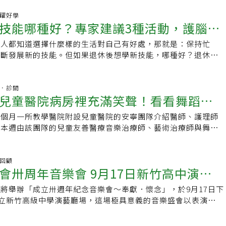
出的 六組亮眼團隊，加上三組特別嘉賓，將帶來一連串驚喜表
表演舞作，將為觀眾帶來一場精彩感人的午后饗宴。 彩霞教育
、樂器演奏、Acapella 人聲合唱團等，讓觀眾一次感受多重藝
.活躍好學
行長表示，「樂齡達人秀」不只是舞台表演，更是推動高齡社會
技能哪種好？專家建議3種活動，護腦健
齡達人秀」是長輩們盡情揮灑熱情與才華的舞台，他們用音樂、
平台。透過藝術表演，鼓勵長者勇於嘗試、跨出舒適圈，在舞台
大家：活力與夢想，沒有年齡的限制！ 快邀請親朋好友一起來
樂，讓「活到老、學到老、玩到老」成為最動人的生命態度。邀
數人都知道選擇什麼樣的生活對自己有好處，那就是：保持忙
人們High翻全場，度過一個充滿活力、感動與笑聲的午後派
樂齡族群的創意能量與學習熱情，為樂齡達人加油喝采，一起見
不斷發展新的技能。但如果退休後想學新技能，哪種好？退休後
 日期：2025年11月8日（六） 時間：下午2:30 地點：國家圖
與感動！為他們熱情鼓掌，感受滿滿的生命力與感動！ 日期｜
是學習新技能？金融理財網站Market Watch報導，加州大學
廳 (臺北市中正區中山南路20號) 【索票方式】 *即日起採「先
8日（六）下午2:30 地點｜國家圖書館B1多功能展演廳（台北市中山
教授瑞秋·吳（Rachel Wu）表示，退休後培養興趣嗜好，和
/7起開放取票至11/7止，【每人最多4張，索 完為止】。 彩霞
方式｜免費索票，座位有限額滿為止(票券已索完，現場13:30將
一樣。她說，學習一項新技能需要更認真的投入，至少要花數月
杏林．診間
兒童醫院病房裡充滿笑聲！看看舞蹈動
習並取得進展。對一位剛退休的人來說，想慢慢開始探索新領
樂齡網民生店 Tel：(02)2761-1866 樂齡網文山店 Tel：(02) 2930-8006
能，最好的新技能是什麼？太平洋大學（University of the
上個月一所教學醫院附設兒童醫院的安寧團隊介紹醫師、護理師
做什麼？
副教授史崔克蘭-休斯（Carla Strickland-Hughes）指出，學會
，本週由該團隊的兒童友善醫療音樂治療師、藝術治療師與舞蹈
非仙丹妙藥，就能讓老年生活變得更美好；但如果讓她選擇，她
寫出他們為病童以及家屬所做的治療，並分享他們由這種工作所
要滿足3個層面需求 最推薦學舞蹈、樂器或外語 史崔克蘭-休斯
→音樂治療師的分享→藝術治療師的分享這幾篇文章最珍貴的地
新技能要能滿足個人在三個層面上的需求：具社交性、提升大腦
到醫療的目的並不是只有診斷、用藥或開刀達到治癒，而是安寧
彩回顧
鍛鍊身體；而舞蹈完全符合這三個要求。其中，鍛鍊身體對退休
會卅周年音樂會 9月17日新竹高中演藝
療人員可以利用音樂、藝術與舞蹈使這些無法治癒的病童與心力
因此選擇一項需要消耗體力的新技能是有道理的。瑞秋·吳也表
紓解而展現笑容。在兒童醫院裡因為醫療處置，用藥換藥，疾病
讓心跳加速、微微出汗的活動。大量研究顯示，鍛鍊身體、尤其
將舉辦「成立卅週年紀念音樂會～奉獻．懷念」，於9月17日下
用等種種原因，醫院裡面總是充滿著哭泣聲、安慰聲、鼓勵聲、
與，會讓大腦在認知與生理上更健康。對輪椅族或無法進行某些
國立新竹高級中學演藝廳場，這場極具意義的音樂盛會以表演藝術
，我常常在想可否增加些不一樣的聲音。笑聲就像磁鐵般總是會
來說，學習樂器或外語同樣是不錯的選擇。瑞秋強調，關鍵是要
昭鼎先生懷念及感謝，傳達給聽眾朋友。所有喜愛音樂的朋友，
房有了笑聲就吸引出快樂的氛圍，當病房有了笑聲就會吸引出許
新技能，至少要有一定的難度，才能不斷地提升水準、不致原地
昭鼎先生，都歡迎索票，前來共同欣賞，享受愉快的秋日午後。