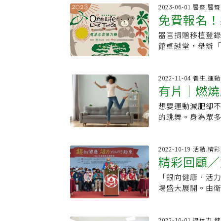
多好奇者想一探
踏步。
張昭鼎曾任清大
2023-06-01 醫聲.醫
看見不一樣的彼
免費報名！
獨鍾的熱愛者。
問，但身體的律
的《英雄交響曲
動的舞台包括：
器官捐贈移植登錄
10日登場
樂會成為回憶、
用舞蹈動作元素
館卓越堂，舉辦「
深刻地理解張昭
童在沒有框架中
放給關心器官捐
的貢獻。今年成立
心跳舞，快樂的
人樂團、希舞集
大，融合多種藝
引而來，有時我
登錄中心表示，民
2022-11-04 養生.運
盛會。音樂會包
有片｜燃燒
此），轉眼間病
第一個有器官移
琴組成的團隊，演
不要怕」 「不要
36年，中心不忘
農」等古典曲目
想要運動減肥卻
跳起來！
以哭嗎？」 「我
共存，用音樂漸漸
與鋼琴家張聖潔
的跳舞。身為眾
係都會改變，有
主題以「傳承生
及中文歌曲「滾
著他的六位星級教練
孩子互動，引導
將邀請器官捐贈
配西班牙舞曲、
瞧瞧！這支舞搭
的舞步與動作，
名。器捐病主中
金會成立卅周年
《Desafio
2022-10-19 活動.精
動，產生自在快
奏揭開序幕，並
精彩回顧／
無論您是否曾認
種是由潘若迪老
時的笑容與自在
結》，以及獲得
後。●【奉獻．懷
都能跟著跳！全
跟病童一起共舞
聲演唱與大提琴
「銀向健康．活力
歸
14：30開場地
老師和六位教練
生氣中。有時孩
王黃瑞豐、鋼琴家
場盛大展開。由
室2.來信索票：cctm
做運動不再感到
番他們的舞姿，
姿瑩展現出爵士
盟）主辦，該活動
是要學舞蹈、消
的一面，有時醫
結另外，也歡迎
伍在台北進行總
運動健身的資訊
賣力更起勁，好
「創意走秀」，
2022-10-01 退休力