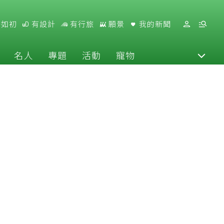
好如初
有設計
有行旅
願景
我的新聞
名人
專題
活動
寵物