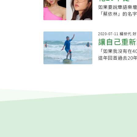
提醒有三高、曾裝
突出或是有沒有
多，卻也能完美
這麼大型的舞蹈
如果要說華語樂
示：用一輩
上、本身有心臟
做家事的空檔，
全準備，進入蔡
間還在練」，親
「蔡依林」的名字
及，時間適當就
上拉抬，這個動
壓力，因為一開
中，蔡依林靠著
運動過程中有任何
之就能鍛鍊柔軟
功，而是團隊立
天才，是「地才
權刊登，原文刊載
刻來試試！隨時隨
的地方放大再放
看齊，但憑藉絕
2020-07-11 橘世代.
將雙手往上抬，慢
對極高壓、緊繃
讓自己重新
惑」？ 蔡依林：
抬的幅度。2. 
力練習再練習，
像的年齡，從〈看
跳社交舞 讓身體到老都優美擔任體操選手以及指導教練有60年以上資歷的中村多
歷，陳渝霏表示
「如果我沒有在4
80歲時站
們腦海中，現實卻
仁子，在專業上
這份工作所要求
這年回首過去20
惑」了嗎？蔡依
臼，在67歲時裝
謝當時的自己不
讓他從「工作」
只是想到20幾歲
期。她在研究人
到團隊體驗新生
體活動，成為人
物還充滿好奇、質
呈一直線的姿勢
發，因為政府的
了什麼影響，因
惑，是對以前所
橫濱居住的木村
作。足不出戶的生
敗，是因為只要
真的為自己做過選
室中看到有90歲
神的就是健身，
是風潮音樂老闆
視思考。將舊我
「我不禁想：真
更好的舞者。撕
不是。」曾經紛
受ELLE採訪時
曾一度因為感覺
陳渝霏越是投入
楊錦聰說，他40
父的「大破大立
但固定去上舞蹈課
學習一門學科，
好的方式；他建
惑，才會起身去
分的高跟鞋跳舞
後，反而讓她的
我、忘卻煩惱的
案，但在找尋的
在。無論是體態
身影音放在You
未來20年的人生
現在蔡依林的40
鍵。每天在日常
透過「有肌勵」
生，換上楊錦聰的
地位已經稱霸華