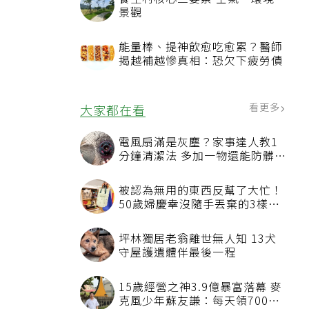
景觀
能量棒、提神飲愈吃愈累？醫師
揭越補越慘真相：恐欠下疲勞債
看更多
大家都在看
電風扇滿是灰塵？家事達人教1
分鐘清潔法 多加一物還能防髒汙
附著
被認為無用的東西反幫了大忙！
50歲婦慶幸沒隨手丟棄的3樣物
品
坪林獨居老翁離世無人知 13犬
守屋護遺體伴最後一程
15歲經營之神3.9億暴富落幕 麥
克風少年蘇友謙：每天領700元