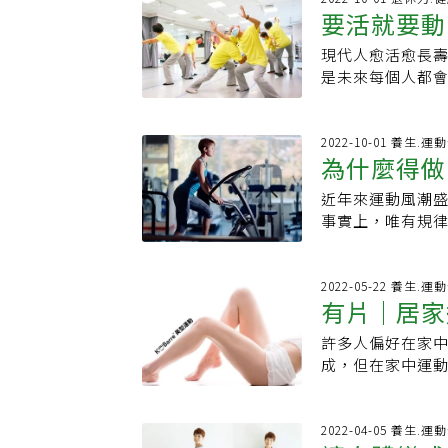
惱人的贅肉！原始影片潘
共同創造了短暫
要活就要動
客家歌曲等多項特
_Funky Da
其實也不一定，
齊聚球場，不只
朋友卻相揪聚餐？
現代人愈活愈長壽
健康又快樂
麻藥還沒完全退
盟理事長吳清同表
伴，提供健身資
是未來每個人都
會輕撫病童的背
盃賽後，重新將
女性激勵，讓姐妹
動習慣形成肌少症
在病床上看著天
區民權社區發展協
https://pse.is
的生活更多采多姿
當孩子打針或消
位長輩齊跳活力
https://www
收穫了在國際舞蹈
2022-10-01 養生.運
有時還會像實況
氣蓬勃，不僅有2
為什麼得做
不中斷退休將近2
看又想了解。舞
活力大使，分別為來
周固定健行、上
的心情，即便只
以及南投的謝宗熙
近年來運動風潮
有這些好處
他為何能看起來如
大的舞台，是舞
的序幕。擔任開
事實上，唯有規律
開啟他人生新的一
輩最重要的人生
分鐘，藉由此方式
菜園務農，但是
以再加上去把分
檢查一般來說，運
由於他太太是雲
更帶出老盟與衛
其他2種運動最大
2022-05-22 養生.運
什麼叫「動身體
有片｜居家
灣社會中，可以
上有氧運動時會
以前根本沒有活
可以擁有伸展的
運動習慣的民眾
到將身體打開的
許多人偏好在家
腿！
育局副局長蔡培
功能有問題。聯
後感受到身心舒
成，但在家中運動卻
力，將台灣打造
以先去釐清自己的
連續上課10年不
運動 」的KIM
目：▸心臟超音波
的收穫。運動平衡
運動」，只需要一
數據還能換算「
生，更讓他在國際
組只需要兩分鐘，
2022-04-05 養生.運
心血管功能是有效