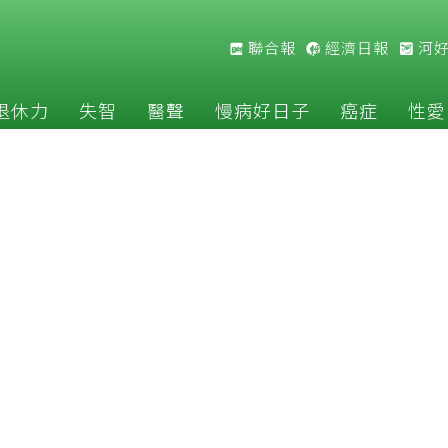
聯合報
經濟日報
河
退休力
失智
醫聲
慢病好日子
癌症
性愛