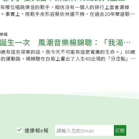
過支架的民眾，更要訓練心肺能力，除非已經是高齡75歲以
駝背，久而久之，就能養成保持端正姿勢的習慣。她也分享，在
演出，因為每位成員都極富責任與榮耀感，在排練前早已做好萬
比賽，「為了這次表演，在學校練、回家也練，做功課的休息時
壇有哪位唱跳俱佳的歌手，相信沒有一個人的排行上面會漏掉
子演示「不滿足」的精神
衰竭病史，在劇烈有氧運動下確實有風險。另外，運動過猶不
會隨時做一些簡單上的動作舒展筋骨：像是兩手在背後交握後往
依林舞團的陳渝霏一刻也不能閒。這樣的完美精神讓陳渝霏倍感
眼看到立翧舞動的身影，內心真的非常感動。
。事實上，用歌手來形容蔡依林還不夠，在過去20年華語歌壇
好不要太長，像是耐力型訓練跑馬拉松反而對健康有害。若進行
作可以活動到平常很少使用的肩部及背部肌肉，每天做，久而久
始無法跟上前輩們的腳步所以時常出錯，每當演出結束後不是慶
不斷的努力和訓練，爬到了天后的地位。蔡依林曾形容自己不是
不舒服，應儘早尋求專業醫師診斷。★本文經《NOW健康》授
度，往後抬的角度可以逐漸拉開，僵硬的肌肉也會慢慢鬆開。立
即的檢討修正，前輩會馬上回放表演的錄影檔，透過螢幕將錯誤
」，地才不像天才有著與生俱來的天分，必須很努力才能跟天才
於此★關心健康生活大小事，點此進入【NOW健康】
地可做的矯正體態伸展操1. 雙手在背後交握，視線朝上，慢慢
大，目的就是讓她看清楚自己的錯誤。只要夠努力終究會發光面
不放棄的精神，最終卻可以贏過天才。「四十」是否真的「不
好學橘
慢用10秒左右抬高到自己的極限。習慣了之後可以慢慢增加上
的環境，陳渝霏挫折感洶湧來襲，自認能力不足的她付出更多努
誕生一次 風潮音樂楊錦聰：「我渴望
反而更多疑惑！2020這年，蔡依林40歲了，這是一個令人難以想
完成1的動作後，雙手手掌朝向地面，同樣伸展約10秒。77歲開始
為的就是能與前輩的能力和表演感匹配。回想起這份特別的經
我七十二變〉到〈舞孃〉，蔡依林在MV中青澀的臉龐還留在我
那時候的壓力與挫折感不是一般表演工作可以比擬的，但也因為
0歲有這些探索的話，我今天不可能有這麼寬廣的生命。」60歲
上伸展台。」
已成了一位年近「四十不惑」的女人，到了40歲真的就「不
追求美麗的姿勢和動作，但也曾經因為天生的股關節習慣性脫
的完美精神，如今才能綻放自信笑容，成就更好的她，同時也感
年的運動路，楊錦聰在白板上畫出了人生40出現的「分岔點」，
林倒不這麼認為，「本來沒有覺得數字在我身上有太大的感覺，
上人工關節、一度必須以輪椅代步，也曾經歷長達半年的復健
放棄。疫情下的驟變決定到研究所進修的陳渝霏，離開蔡依林舞
的唯一道路，發展出向內探索的蘇菲旋轉和舞蹈、向外探險的身
時認為40歲是叔叔，有一種時間真的不多的感覺，而我對很多事
體結構時，發現從頭、脊椎、尾椎、膝蓋到腳踝，如果經常保持
活，兩年前到隻身前往澳洲工作，卻在去年年初遇上新冠肺炎爆
生三足鼎立的支撐點，「如果有一天公司真的發生了什麼事、受
疑。我沒有覺得『四十不惑』，40歲對我來說，反而更充滿疑
，除了可以保持優美的體態，對身體的負擔也比較小。去年搬到
封城政策，迫使舞蹈教室歇業，也讓以街舞授課為主的她失去工
為我的人生有很多隻腳，不會少一隻就被擊垮。當初會害怕失
接受的各種價值觀、社會觀開始充滿疑問的時間點。抱著『你有
多仁子，因為當地流行社交舞而加入了舞蹈教室。她在社交舞教
活使人煩悶， 一個人待在3坪大的房間裡，唯一能讓她振奮精
公司垮了，我的人生就完蛋了。那時候楊錦聰的價值建立在『我
擇嗎？』的好奇，把這20年來所建立累積的東西一一拿出來審
的奶奶仍然能夠穿著高跟鞋和洋裝翩翩起舞，感到非常意外。
陳渝霏開始接觸居家健身，透過鍛鍊體態、提升體能，立志成為
，我建立了它，大家都很肯定。』所以當公司倒了，我什麼人都
摧毀之後，重新拼貼整合，反而會有一個新的成長開始。」她接
希望我到了這個年紀的時候，也能和她一樣美。」不久前，她還
下別人所貼的標籤別人總說運動的人「頭腦簡單、四肢發達」，
亂、曲折的歧路小徑，而今回頭望，成了道路清晰的人生花園。
說道。代表蔡依林40歲的字眼，不是孔子的「四十不惑」，而是國
體力衰弱，而考慮是否要搬到附設看護服務的住宅，但現在她不
健身，越是證明這句話的錯誤，學習一門運動付出的心血不亞於
歲讓自己重新誕生一次，他發現，「身體律動」是他經驗人生最
」，為什麼？人生其實是由不斷的疑惑所組成的，因為有了疑
，每天也會在家自主練習。她笑說：現在自己已經可以穿上7公
越喜歡一件事，就會越希望了解它的全貌以及變異過程，運動
議，每個人的人生都要找到兩種運動，一種是讓你全然投入、忘
找答案，儘管最終不一定走到自己想去的地方，找到想要的答
了，只要每天都比前一天更進步一點，身體就能保持靈活而自
求知慾更加旺盛。現為線上健身教練的她除了教課，也會製作健
；另一個是可以達到肌力訓練效果的。聽完楊錦聰的故事，問他
過程中，所獲得的就是最珍貴的成長。這樣的精神其實並不只出
或是健康的養成，每天的日積月累、以及養成規律的習慣就是關
tube，鼓勵觀看者帶著全家大小動起來，達到全民運動的效果。
想像，他秀出一張同事們幫他合成的照片，是個體態精實的老先
歲後，其實蔡依林一生都在為我們演示「不滿足」的堅持，即使
健康報e報
生活中多加留意，並且適度練習伸展動作，一定能感受到效果和
，陳渝霏想要鼓勵更多人：運動不只強健身體，也能從中探索自
臉：「我渴望80歲時站在伸展台上。」他想像自己走起路來是
語歌壇，蔡依林卻不曾停下腳步，在表演的形式上以及舞蹈的展