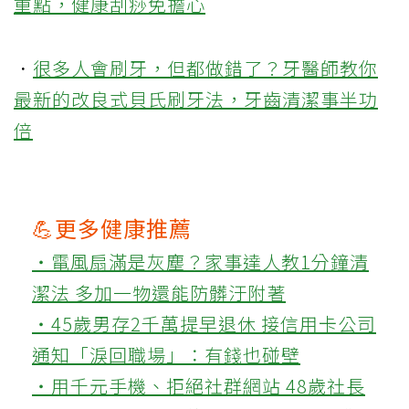
重點，健康刮痧免擔心
．
很多人會刷牙，但都做錯了？牙醫師教你
最新的改良式貝氏刷牙法，牙齒清潔事半功
倍
💪更多健康推薦
‧電風扇滿是灰塵？家事達人教1分鐘清
潔法 多加一物還能防髒汙附著
‧45歲男存2千萬提早退休 接信用卡公司
通知「淚回職場」：有錢也碰壁
‧用千元手機、拒絕社群網站 48歲社長