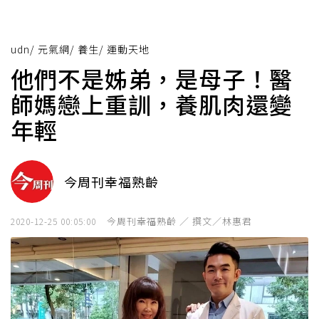
udn
/
元氣網
/
養生
/
運動天地
他們不是姊弟，是母子！醫
師媽戀上重訓，養肌肉還變
年輕
今周刊幸福熟齡
今周刊幸福熟齡 ／ 撰文／林惠君
2020-12-25 00:05:00