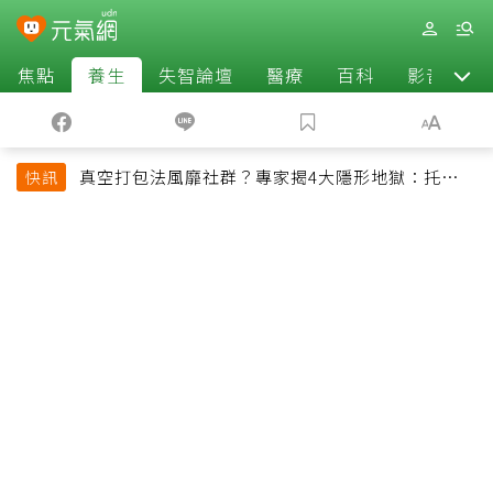
焦點
養生
失智論壇
醫療
百科
影音
真空打包法風靡社群？專家揭4大隱形地獄：托運恐
快訊
超重