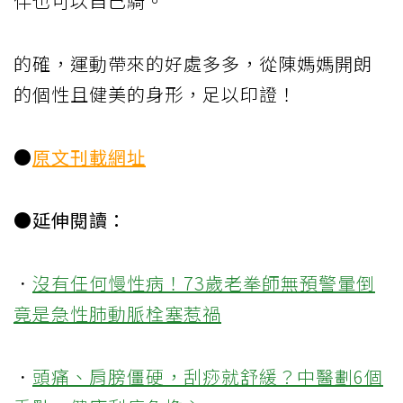
伴也可以自己騎。
的確，運動帶來的好處多多，從陳媽媽開朗
的個性且健美的身形，足以印證！
●
原文刊載網址
●延伸閱讀：
．
沒有任何慢性病！73歲老拳師無預警暈倒
竟是急性肺動脈栓塞惹禍
．
頭痛、肩膀僵硬，刮痧就舒緩？中醫劃6個