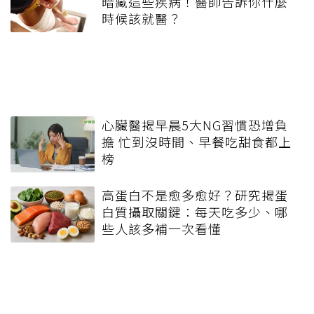
暗藏這些疾病！醫師告訴你什麼
時候該就醫？
心臟醫揭早晨5大NG習慣恐增負
擔 忙到沒時間、早餐吃甜食都上
榜
高蛋白不是愈多愈好？研究揭蛋
白質攝取關鍵：每天吃多少、哪
些人該多補一次看懂