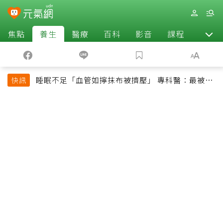
焦點
養生
醫療
百科
影音
課程
退休
睡眠不足「血管如擰抹布被擠壓」 專科醫：最被忽
快訊
略的抗老方法