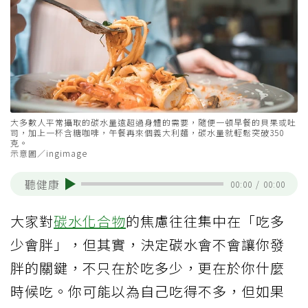
大多數人平常攝取的碳水量遠超過身體的需要，隨便一頓早餐的貝果或吐
司，加上一杯含糖咖啡，午餐再來個義大利麵，碳水量就輕鬆突破350
克。
示意圖／ingimage
聽健康
00:00
/
00:00
大家對
碳水化合物
的焦慮往往集中在「吃多
少會胖」，但其實，決定碳水會不會讓你發
胖的關鍵，不只在於吃多少，更在於你什麼
時候吃。你可能以為自己吃得不多，但如果