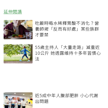
延伸閱讀
吃飯時喝水稀釋胃酸不消化？營
養師揭「反而有好處」某些族群
才要禁
55歲主持人「大量走路」減重近
10公斤 她透露維持十多年習慣心
法
近5成中年人腹部肥胖 小心代謝
出問題