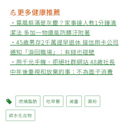
💪更多健康推薦
‧電風扇滿是灰塵？家事達人教1分鐘清
潔法 多加一物還能防髒汙附著
‧45歲男存2千萬提早退休 接信用卡公司
通知「淚回職場」：有錢也碰壁
‧用千元手機、拒絕社群網站 48歲社長
中年後重視和放棄的事：不為面子消費
燃燒脂肪
吃早餐
減重
澱粉
碳水化合物