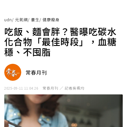
udn
/
元氣網
/
養生
/
健康瘦身
吃飯、麵會胖？醫曝吃碳水
化合物「最佳時段」，血糖
穩、不囤脂
常春月刊
常春月刊 ／ 記者吳珮均
2025-09-11 11:04:26