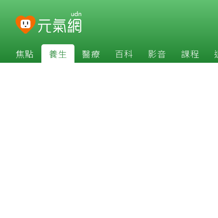
焦點
養生
醫療
百科
影音
課程