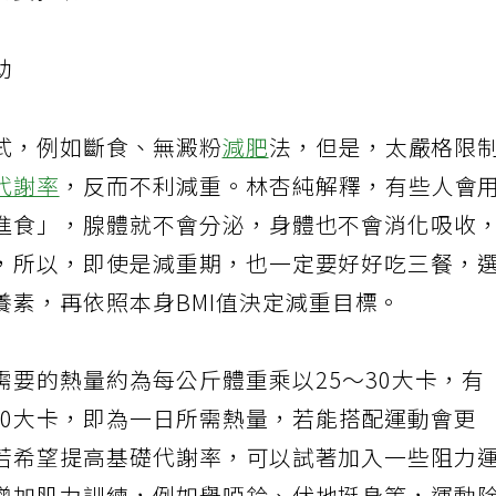
需要控制份量。
助
式，例如斷食、無澱粉
減肥
法，但是，太嚴格限
代謝率
，反而不利減重。
林杏純解釋，有些人會
進食」，腺體就不會分泌，身體也不會消化吸收
，所以，即使是減重期，也一定要好好吃三餐，
養素，再依照本身
BMI
值決定減重目標。
需要的熱量約為每公斤體重乘以
25
～
30
大卡，有
00
大卡，即為一日所需熱量，若能搭配運動會更
若希望提高基礎代謝率，可以試著加入一些阻力