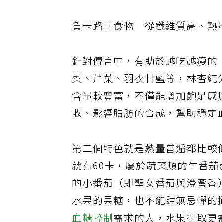
負卡路里食物 從纖維質高、熱
針對傳言中，有助於越吃越瘦的
菜、芹菜、羽衣甘藍等，林杏純
含量較豐富，不僅能增加飽足感
收、影響脂肪的合成，幫助穩定
第二個特色就是熱量普遍都比較
就有
60
卡，屬於蔬菜類的牛番茄
的小番茄（即聖女番茄與澄蜜香
水果的果糖，也不能肆無忌憚的