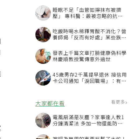
睡眠不足「血管如擰抹布被擠
壓」 專科醫：最被忽略的抗老
方法
吃飯時喝水稀釋胃酸不消化？營
養師揭「反而有好處」某些族群
制
才要禁
用
發表上千篇文章打臉健康偽科學
林慶順教授驚傳意外過世
，
選
45歲男存2千萬提早退休 接信用
卡公司通知「淚回職場」：有錢
也碰壁
看更多
大家都在看
電風扇滿是灰塵？家事達人教1
分鐘清潔法 多加一物還能防髒
運
汙附著