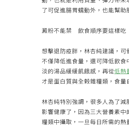
動，也就是利用負重、彈力帶來
了可促進腸胃蠕動外，也能幫助
澱粉不能禁 飲食順序要這樣吃
想擊退防疫胖，林杏純建議，可
不僅降低進食量，還可降低飲食
淡的湯品緩緩飢餓感，再從
低熱
才是蛋白質與全榖雜糧類，食量
林杏純特別強調，很多人為了減
影響健康了，因為三大營養素中
糧類中攝取，一旦每日所需的熱