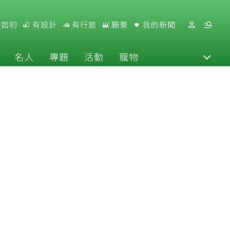
好如初
有設計
有行旅
願景
我的新聞
名人
專題
活動
寵物