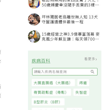
除
被認為無用的東西反幫了大忙！
50歲婦慶幸沒隨手丟棄的3樣物
品
坪林獨居老翁離世無人知 13犬
守屋護遺體伴最後一程
15歲經營之神3.9億暴富落幕 麥
克風少年蘇友謙：每天領700元
，
過日子
清
看更多
後
疾病百科
大腸直腸癌（大腸癌）
痔瘡
而
骨質疏鬆症（骨鬆）
失智症
雜
B型肝炎（B肝）
，