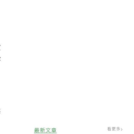
質
吸
然
看更多
最新文章