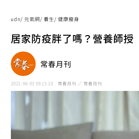
udn
/
元氣網
/
養生
/
健康瘦身
居家防疫胖了嗎？營養師授
常春月刊
2021-06-03 09:13:10
常春月刊 ／ 常春月刊