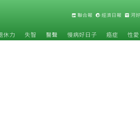
聯合報
經濟日報
河
退休力
失智
醫聲
慢病好日子
癌症
性愛