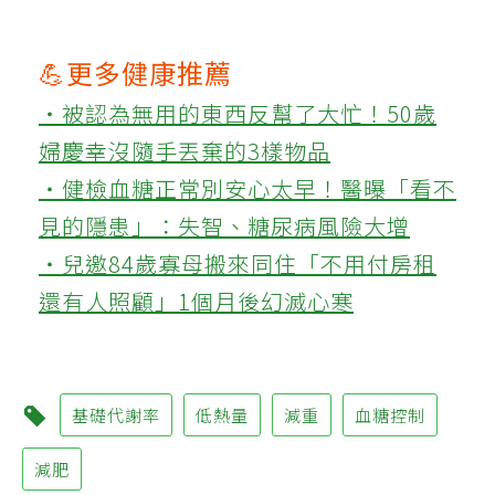
💪更多健康推薦
‧被認為無用的東西反幫了大忙！50歲
婦慶幸沒隨手丟棄的3樣物品
‧健檢血糖正常別安心太早！醫曝「看不
見的隱患」：失智、糖尿病風險大增
‧兒邀84歲寡母搬來同住「不用付房租
還有人照顧」1個月後幻滅心寒
基礎代謝率
低熱量
減重
血糖控制
減肥