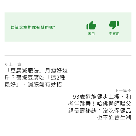
這篇文章對你有幫助嗎?
實用
不實用
上一篇
「豆腐減肥法」月瘦好幾
斤？醫揭豆腐吃「這2種
最好」，消脹氣有妙招
下一篇
93歲還能健步上樓、和
老伴跳舞！哈佛醫師曝父
親長壽秘訣：沒吃保健品
也不追養生潮