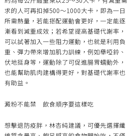
約為每公斤體重乘以
25
～
30
大卡，有減重需
求的人可再扣掉
500
～
1000
大卡，即為一日
所需熱量，若能搭配運動會更好，一定能逐
漸看到減重成效；若希望提高基礎代謝率，
可以試著加入一些阻力運動，也就是利用負
重、彈力帶來增加肌力訓練，例如舉啞鈴、
伏地挺身等，運動除了可促進腸胃蠕動外，
也能幫助肌肉建構得更好，對基礎代謝率也
有助益。
澱粉不能禁 飲食順序要這樣吃
想擊退防疫胖，林杏純建議，可優先選擇纖
維質含量高、飽足感高的食物開始吃，不僅