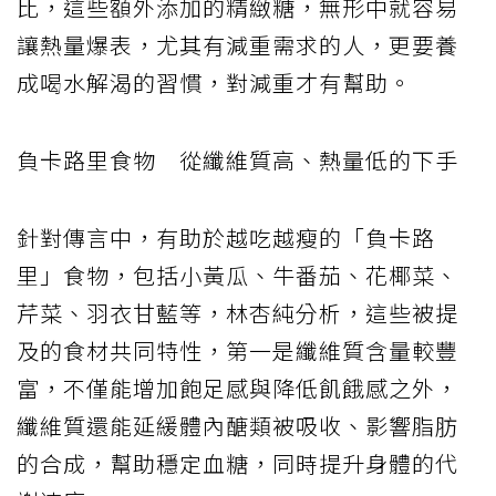
比，這些額外添加的精緻糖，無形中就容易
讓熱量爆表，尤其有減重需求的人，更要養
成喝水解渴的習慣，對減重才有幫助。
負卡路里食物 從纖維質高、熱量低的下手
針對傳言中，有助於越吃越瘦的「負卡路
里」食物，包括小黃瓜、牛番茄、花椰菜、
芹菜、羽衣甘藍等，林杏純分析，這些被提
及的食材共同特性，第一是纖維質含量較豐
富，不僅能增加飽足感與降低飢餓感之外，
纖維質還能延緩體內醣類被吸收、影響脂肪
的合成，幫助穩定血糖，同時提升身體的代