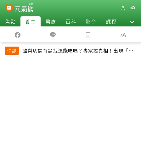
焦點
養生
醫療
百科
影音
課程
退休
酪梨切開有黑絲還能吃嗎？專家揭真相！出現「3情
快訊
況」快丟掉