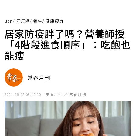
udn
/
元氣網
/
養生
/
健康瘦身
居家防疫胖了嗎？營養師授
「4階段進食順序」：吃飽也
能瘦
常春月刊
常春月刊 ／ 常春月刊
2021-06-03 09:13:10