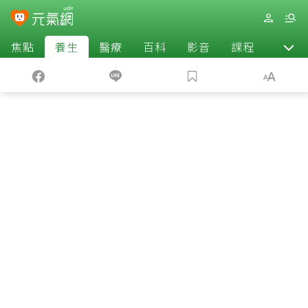
焦點
養生
醫療
百科
影音
課程
退休