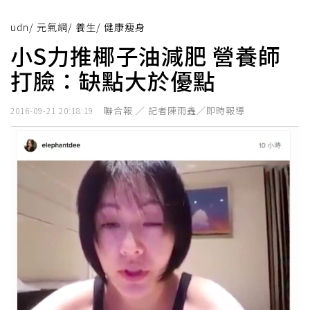
udn
/
元氣網
/
養生
/
健康瘦身
小S力推椰子油減肥 營養師
打臉：缺點大於優點
聯合報 ／ 記者陳雨鑫╱即時報導
2016-09-21 20:18:19