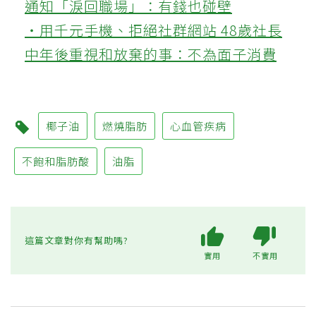
通知「淚回職場」：有錢也碰壁
‧用千元手機、拒絕社群網站 48歲社長
中年後重視和放棄的事：不為面子消費
椰子油
燃燒脂肪
心血管疾病
不飽和脂肪酸
油脂
這篇文章對你有幫助嗎?
實用
不實用