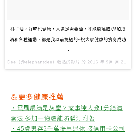
椰子油，好吃也健康，人還是需要油，才能燃燒脂肪!加戒
酒和各種運動，都是我以前提過的~祝大家健康的瘦身成功
~
Dee（@elephantdee）張貼的影片 於
2016 年 9月 月 20 5:16下午 PDT
💪更多健康推薦
‧電風扇滿是灰塵？家事達人教1分鐘清
潔法 多加一物還能防髒汙附著
‧45歲男存2千萬提早退休 接信用卡公司