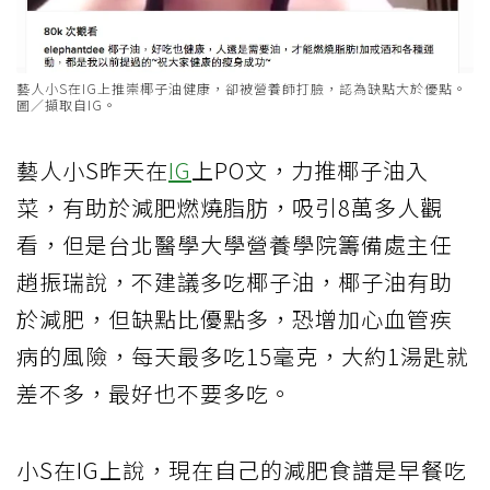
藝人小S在IG上推崇椰子油健康，卻被營養師打臉，認為缺點大於優點。
圖／擷取自IG。
藝人小S昨天在
IG
上PO文，力推椰子油入
菜，有助於減肥燃燒脂肪，吸引8萬多人觀
看，但是台北醫學大學營養學院籌備處主任
趙振瑞說，不建議多吃椰子油，椰子油有助
於減肥，但缺點比優點多，恐增加心血管疾
病的風險，每天最多吃15毫克，大約1湯匙就
差不多，最好也不要多吃。
小S在IG上說，現在自己的減肥食譜是早餐吃