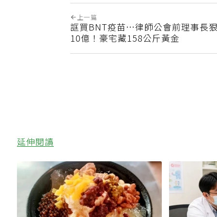
上一篇
誆買BNT疫苗…律師公會前理事長
10億！豪宅藏158公斤黃金
延伸閱讀