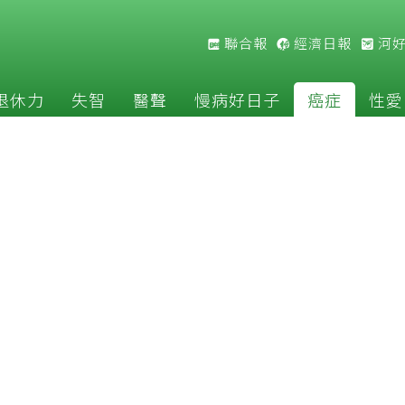
聯合報
經濟日報
河
退休力
失智
醫聲
慢病好日子
癌症
性愛