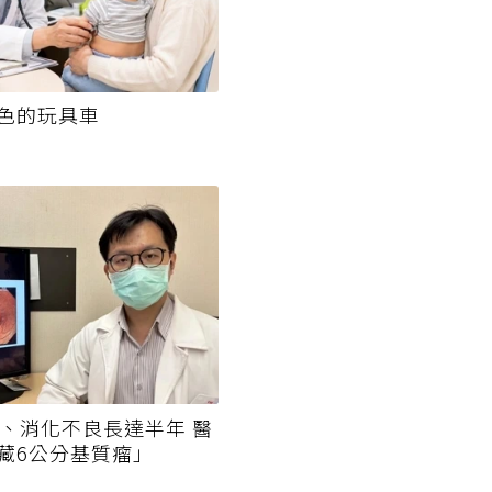
色的玩具車
脹、消化不良長達半年 醫
藏6公分基質瘤」