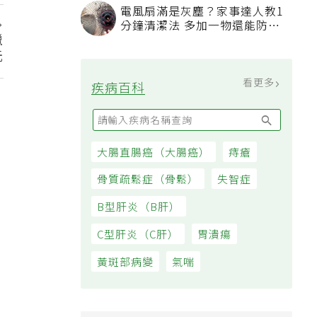
電風扇滿是灰塵？家事達人教1
分鐘清潔法 多加一物還能防髒
獵
汙附著
元
看更多
疾病百科
大腸直腸癌（大腸癌）
痔瘡
骨質疏鬆症（骨鬆）
失智症
B型肝炎（B肝）
C型肝炎（C肝）
胃潰瘍
黃斑部病變
氣喘