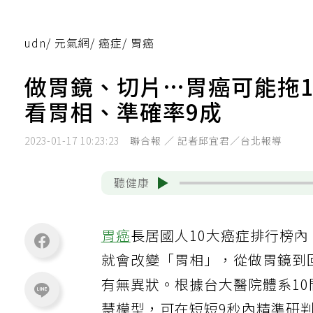
udn
/
元氣網
/
癌症
/
胃癌
做胃鏡、切片…胃癌可能拖1
看胃相、準確率9成
2023-01-17 10:23:23
聯合報 ／ 記者邱宜君／台北報導
聽健康
胃癌
長居國人10大癌症排行榜內
就會改變「胃相」，從做胃鏡到
有無異狀。根據台大醫院體系1
慧模型，可在短短9秒內精準研