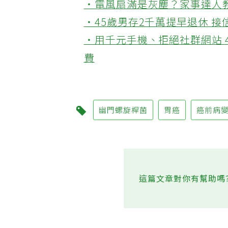
‧電風扇滿是灰塵？家事達人
‧45歲男存2千萬提早退休 
‧用千元手機、拒絕社群網站 
費
幽門螺旋桿菌
胃癌
癌前病
這篇文章對你有幫助嗎