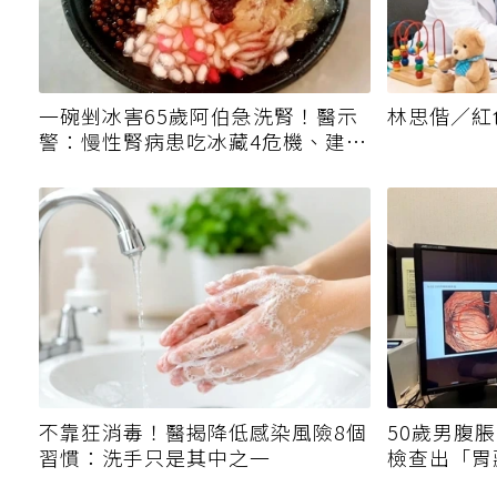
一碗剉冰害65歲阿伯急洗腎！醫示
林思偕／紅
警：慢性腎病患吃冰藏4危機、建議
3妙招
不靠狂消毒！醫揭降低感染風險8個
50歲男腹
習慣：洗手只是其中之一
檢查出「胃