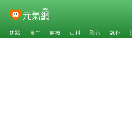
焦點
養生
醫療
百科
影音
課程