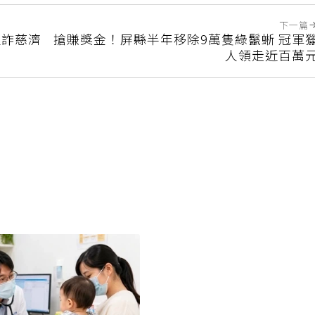
下一篇
狠詐慈濟
搶賺獎金！屏縣半年移除9萬隻綠鬣蜥 冠軍
人領走近百萬