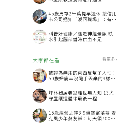
林慶順教授驚傳意外過世
45歲男存2千萬提早退休 接信用
卡公司通知「淚回職場」：有錢
也碰壁
科普好健康／迷走神經暈厥 缺
水引起腦部暫時供血不足
看更多
大家都在看
被認為無用的東西反幫了大忙！
50歲婦慶幸沒隨手丟棄的3樣物
品
坪林獨居老翁離世無人知 13犬
守屋護遺體伴最後一程
15歲經營之神3.9億暴富落幕 麥
克風少年蘇友謙：每天領700元
過日子