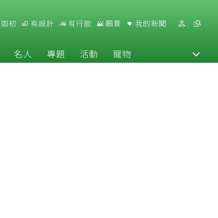
好如初
有設計
有行旅
願景
我的新聞
名人
專題
活動
寵物