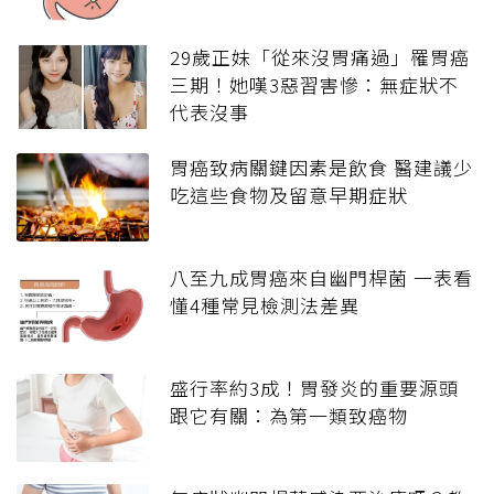
29歲正妹「從來沒胃痛過」罹胃癌
三期！她嘆3惡習害慘：無症狀不
代表沒事
胃癌致病關鍵因素是飲食 醫建議少
吃這些食物及留意早期症狀
八至九成胃癌來自幽門桿菌 一表看
懂4種常見檢測法差異
盛行率約3成！胃發炎的重要源頭
跟它有關：為第一類致癌物