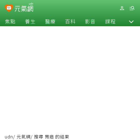
焦點
養生
醫療
百科
影音
課程
退休
udn
/
元氣網
/
搜尋 胃癌 的結果