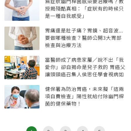
無症狀幽門桿菌感染要治療嗎？教
授揭殘酷真相：「症狀有的時候只
是一種自我感受」
胃痛還是肚子痛？胃鏡、超音波...
要做哪種檢查？醫師公開3大胃部
檢查與治療方法
當醫師成了病患家屬／說不出「我
愛你」卻自揭命是兒子救的 胃癌父
讓頭頸癌召集人侯思任學會視病如
親
健保署為防治胃癌，未來擬「這兩
項自費檢查」陽性就給付除幽門桿
菌的健保藥物！