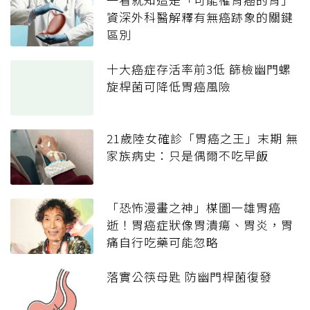
資深外科醫解釋有無癌跡象的關鍵
區別
十大癌症存活率前3低 篩檢幽門螺
旋桿菌可降低胃癌風險
21歲陸女確診「胃癌之王」末期 無
家族病史：只是偶爾不吃早飯
「恐怖漫畫之神」楳圖一雄胃癌
逝！胃癌症狀像胃潰瘍、胃炎，胃
痛自行吃藥可能忽略
落實公筷母匙 防幽門桿菌復發