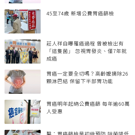
45至74歲 新增公費胃癌篩檢
莊人祥自曝罹癌過程 曾被檢出有
「這隻菌」 忽視胃發炎、僅7年就
成癌
胃癌一定要全切嗎？高齡嬤摘除26
顆淋巴結 保留下半部胃功能
胃癌明年起納公費癌篩 每年逾60萬
人受惠
醫：胃癌篩檢是初級預防 除菌降低