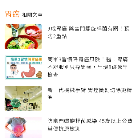
胃癌
相關文章
9成胃癌 與幽門螺旋桿菌有關！預
防2重點
簡單3習慣降胃癌風險！醫：胃痛
不舒服別只靠胃藥，出現8跡象早
檢查
新一代機械手臂 胃癌微創切除更精
準
防幽門螺旋桿菌感染 45歲以上公費
糞便抗原檢測