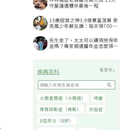
坪林獨居老翁離世無人知 13犬
守屋護遺體伴最後一程
15歲經營之神3.9億暴富落幕 麥
克風少年蘇友謙：每天領700元
過日子
先生走了，太太可以續領勞保年
金嗎？專家揭遺屬年金怎麼領，
看順位還要看資格
看更多
疾病百科
大腸直腸癌（大腸癌）
痔瘡
骨質疏鬆症（骨鬆）
失智症
B型肝炎（B肝）