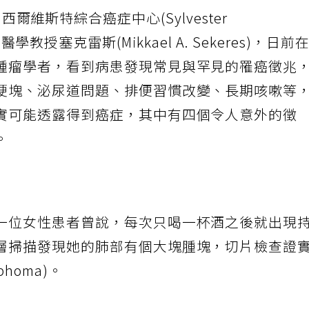
ami)西爾維斯特綜合癌症中心(Sylvester
ter)醫學教授塞克雷斯(Mikkael A. Sekeres)，日前
腫瘤學者，看到病患發現常見與罕見的罹癌徵兆
硬塊、泌尿道問題、排便習慣改變、長期咳嗽等
實可能透露得到癌症，其中有四個令人意外的徵
。
一位女性患者曾說，每次只喝一杯酒之後就出現
層掃描發現她的肺部有個大塊腫塊，切片檢查證
phoma)。