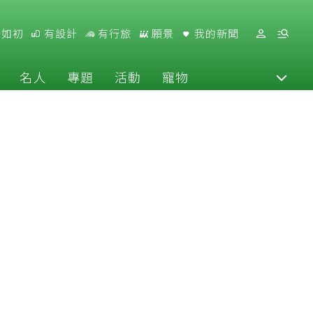
好如初
有設計
有行旅
願景
我的新聞
名人
專題
活動
寵物