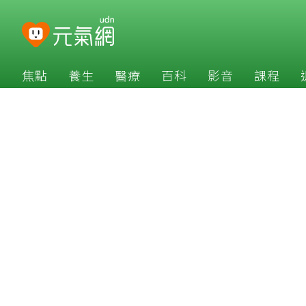
焦點
養生
醫療
百科
影音
課程