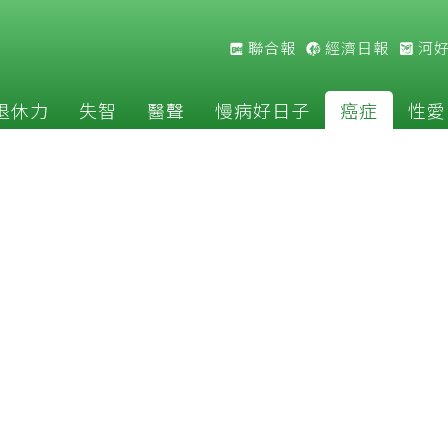
聯合報
經濟日報
河
退休力
失智
醫聲
慢病好日子
癌症
性愛