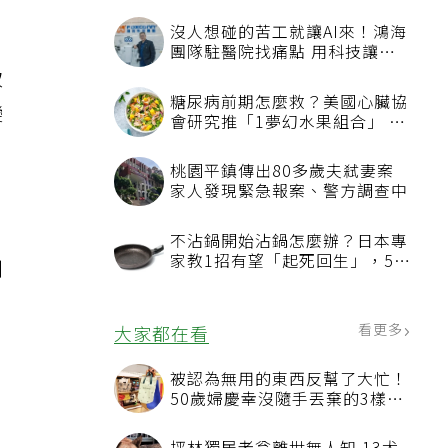
沒人想碰的苦工就讓AI來！鴻海
團隊駐醫院找痛點 用科技讓醫
療更有溫度
致
糖尿病前期怎麼救？美國心臟協
變
會研究推「1夢幻水果組合」 酪
梨加它改善血管功能
桃園平鎮傳出80多歲夫弒妻案
家人發現緊急報案、警方調查中
不沾鍋開始沾鍋怎麼辦？日本專
家教1招有望「起死回生」，5情
則
況該換新
看更多
大家都在看
被認為無用的東西反幫了大忙！
50歲婦慶幸沒隨手丟棄的3樣物
品