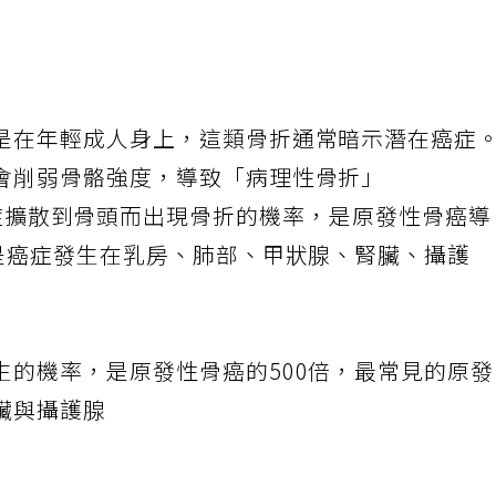
是在年輕成人身上，這類骨折通常暗示潛在癌症
會削弱骨骼強度，導致「病理性骨折」
re)。因為癌症擴散到骨頭而出現骨折的機率，是原發性骨癌
況是癌症發生在乳房、肺部、甲狀腺、腎臟、攝護
生的機率，是原發性骨癌的500倍，最常見的原
臟與攝護腺