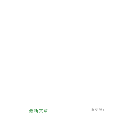
。
導
發
看更多
最新文章