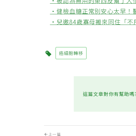
‧被認為無用的東西反幫了大
‧健檢血糖正常別安心太早！
‧兒邀84歲寡母搬來同住「
癌細胞轉移
這篇文章對你有幫助嗎