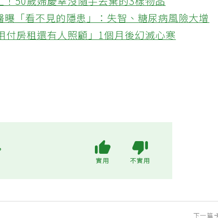
忙！50歲婦慶幸沒隨手丟棄的3樣物品
醫曝「看不見的隱患」：失智、糖尿病風險大增
不用付房租還有人照顧」1個月後幻滅心寒
?
實用
不實用