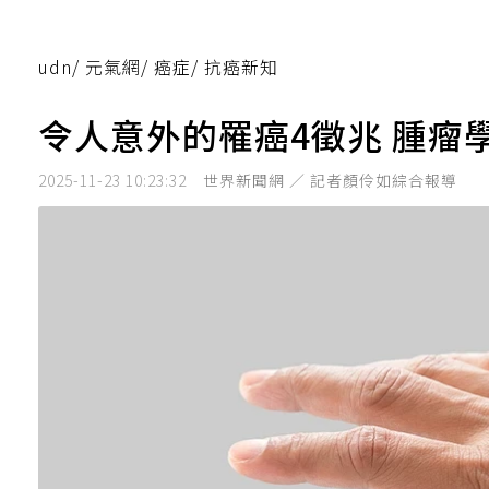
udn
/
元氣網
/
癌症
/
抗癌新知
令人意外的罹癌4徵兆 腫瘤
2025-11-23 10:23:32
世界新聞網 ／ 記者顏伶如綜合報導