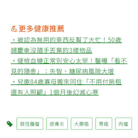
💪更多健康推薦
‧被認為無用的東西反幫了大忙！50歲
婦慶幸沒隨手丟棄的3樣物品
‧健檢血糖正常別安心太早！醫曝「看不
見的隱患」：失智、糖尿病風險大增
‧兒邀84歲寡母搬來同住「不用付房租
還有人照顧」1個月後幻滅心寒
惡性腫瘤
皮膚炎
大腸癌
胃癌
肉瘤