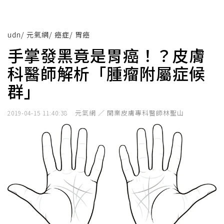
udn
/
元氣網
/
癌症
/
胃癌
手掌發黑竟是胃癌！？皮膚
科醫師解析「腫瘤附屬症候
群」
元氣網 ／ 開業皮膚專科醫師林聖山
2019-04-15 11:40:38