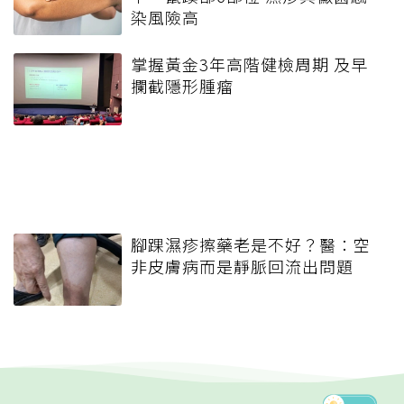
染風險高
掌握黃金3年高階健檢周期 及早
攔截隱形腫瘤
腳踝濕疹擦藥老是不好？醫：空
非皮膚病而是靜脈回流出問題