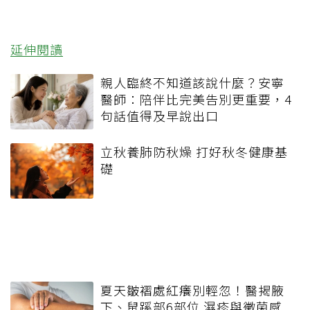
延伸閱讀
親人臨終不知道該說什麼？安寧
醫師：陪伴比完美告別更重要，4
句話值得及早說出口
立秋養肺防秋燥 打好秋冬健康基
礎
夏天皺褶處紅癢別輕忽！醫揭腋
下、鼠蹊部6部位 濕疹與黴菌感