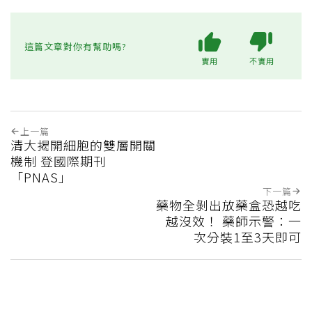
這篇文章對你有幫助嗎?
實用
不實用
上一篇
清大揭開細胞的雙層開關
機制 登國際期刊
「PNAS」
下一篇
藥物全剝出放藥盒恐越吃
越沒效！ 藥師示警：一
次分裝1至3天即可