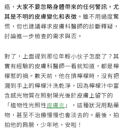
癌，
大家不要忽略身體帶來的任何警訊，尤
其是不明的皮膚變化和表徵
。雖不用過度驚
慌，但也建議尋求皮膚科醫師的診斷釋疑，
討論進一步檢查的需求與否。
對了，上面提到那位年輕小伙子怎麼了？其
實有經驗的皮膚科醫師一看就知道，都是檸
檬惹的禍。數天前，他在擠檸檬時，沒有把
濺到手上的檸檬汁洗乾淨，因為檸檬汁中富
含感光物質在照射陽光後於皮膚上留下的
「植物性光照性
皮膚炎
」，這種狀況用點藥
物，甚至不治療慢慢也會淡去的。最後，拍
拍他的肩膀，少年吔，安啦！