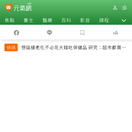
焦點
養生
醫療
百科
影音
課程
退休
想延緩老化不必花大錢吃保健品 研究：超市都買得
快訊
到的1便宜食品就可以