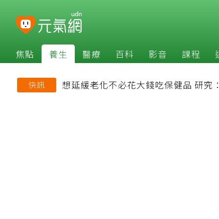
焦點
養生
醫療
百科
影音
課程
想延緩老化不必花大錢吃保健品 研究
快訊