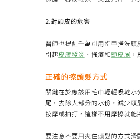
保護，容易乾燥、失去光澤、分
2.對頭皮的危害
醫師也提醒千萬別用指甲搓洗頭
引起
皮膚發炎
、搔癢和
頭皮屑
，
正確的擦頭髮方式
關鍵在於應該用毛巾輕輕吸乾水
尾，去除大部分的水份，減少頭
按摩或拍打，這樣不用摩擦就能