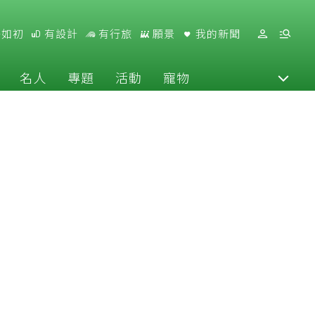
好如初
有設計
有行旅
願景
我的新聞
名人
專題
活動
寵物