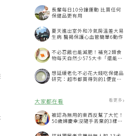
用
髮
將