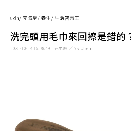
udn
/
元氣網
/
養生
/
生活智慧王
洗完頭用毛巾來回擦是錯的
2025-10-14 15:08:49
元氣網 ／ YS Chen