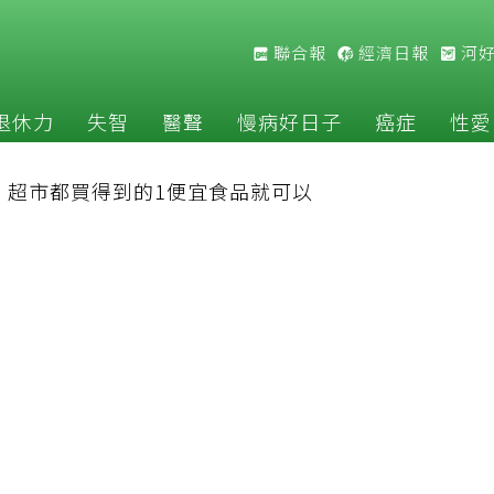
聯合報
經濟日報
河
退休力
失智
醫聲
慢病好日子
癌症
性愛
：超市都買得到的1便宜食品就可以