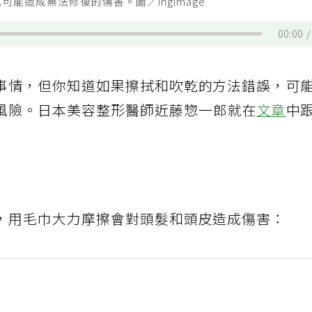
能造成無法修復的傷害。圖／ingimage
00:00
事情，但你知道如果擦拭和吹乾的方法錯誤，可
風險。日本美容整形醫師近藤惣一郎就在
文章
中
，用毛巾大力摩擦會對頭髮和頭皮造成傷害：