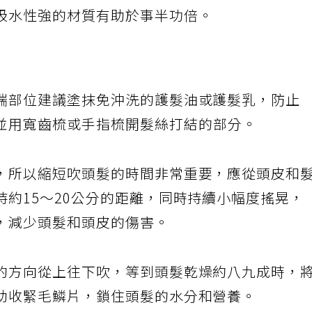
動毛巾擦乾髮絲，這樣會造成毛鱗片受損，掌握
吸水性強的材質有助於事半功倍。
端部位建議塗抹免沖洗的護髮油或護髮乳，防止
並用寬齒梳或手指梳開髮絲打結的部分。
，所以縮短吹頭髮的時間非常重要，應從頭皮和
約15～20公分的距離，同時持續小幅度搖晃，
，減少頭髮和頭皮的傷害。
的方向從上往下吹，等到頭髮乾燥約八九成時，
助收緊毛鱗片，鎖住頭髮的水分和營養。