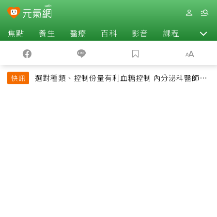
焦點
養生
醫療
百科
影音
課程
退休
選對種類、控制份量有利血糖控制 內分泌科醫師最
快訊
常吃的4種水果