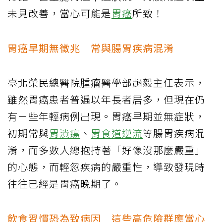
未見改善，當心可能是
胃癌
所致！
胃癌早期無徵兆
常與腸胃疾病混淆
臺北榮民總醫院腫瘤醫學部趙毅主任表示，
雖然胃癌患者普遍以年長者居多，但現在仍
有ㄧ些年輕病例出現。胃癌早期並無症狀，
初期常與
胃潰瘍
、
胃食道逆流
等腸胃疾病混
淆，而多數人總抱持著「好像沒那麼嚴重」
的心態，而輕忽疾病的嚴重性，導致發現時
往往已經是胃癌晚期了。
飲食習慣恐為致病因
這些高危險群應當心