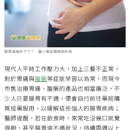
腸胃堵堵好不了？ 當心是這個原因所致
現代人平時工作壓力大，加上三餐不正常，
對於胃痛與
腹脹
等症狀早習以為常，而現今
市售治療胃痛、腹脹的產品也相當廣泛，不
少人只要腸胃有不適，便會自行前往藥局購
買成藥服用，以緩解這些惱人的腸胃疾病；
醫師提醒，若在飲食時，常常吃沒幾口就覺
得飽，甚至腸胃道不適狀況，持續兩週以上