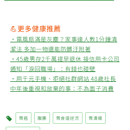
💪更多健康推薦
‧電風扇滿是灰塵？家事達人教1分鐘清
潔法 多加一物還能防髒汙附著
‧45歲男存2千萬提早退休 接信用卡公司
通知「淚回職場」：有錢也碰壁
‧用千元手機、拒絕社群網站 48歲社長
中年後重視和放棄的事：不為面子消費
胃癌
腹脹
胃食道逆流
胃潰瘍