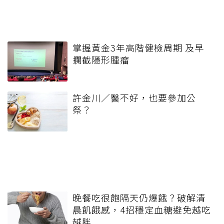
掌握黃金3年高階健檢周期 及早
攔截隱形腫瘤
許金川／醫不好，也要參加公
祭？
晚餐吃很飽隔天仍爆餓？破解清
晨飢餓感，4招穩定血糖避免越吃
越胖