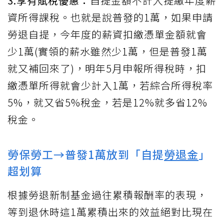
3.享有賦稅優惠：
自提金額不計入提繳年度薪
資所得課稅。也就是說普發的1萬，如果申請
勞退自提，今年度的薪資扣繳憑單金額就會
少1萬(實領的薪水雖然少1萬，但是普發1萬
就又補回來了)，明年5月申報所得稅時，扣
繳憑單所得就會少計入1萬，若綜合所得稅率
5%，就又省5%稅金，若是12%就多省12%
稅金。
勞保勞工→普發1萬放到「自提
勞退金
」
超划算
根據勞退新制基金過往累積報酬率的表現，
等到退休時這1萬累積出來的效益絕對比現在