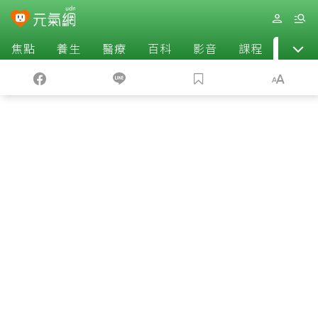
焦點
養生
醫療
百科
影音
課程
退休