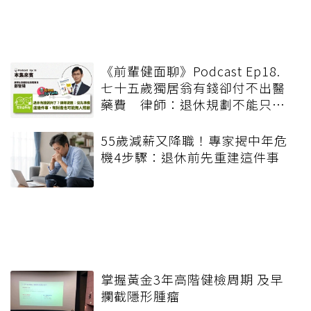
《前輩健面聊》Podcast Ep18.
七十五歲獨居翁有錢卻付不出醫
藥費 律師：退休規劃不能只有
錢，更要布局「人」與「機制」
55歲減薪又降職！專家揭中年危
機4步驟：退休前先重建這件事
掌握黃金3年高階健檢周期 及早
攔截隱形腫瘤