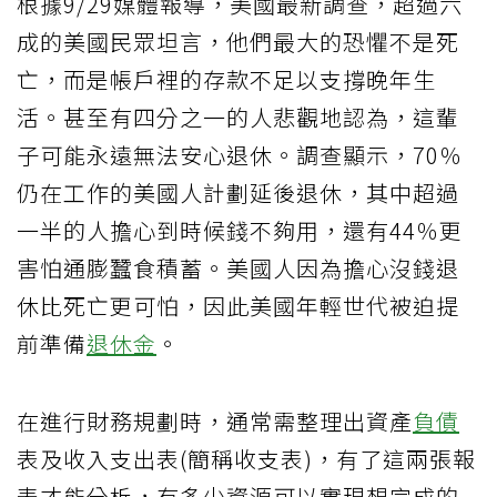
根據9/29媒體報導，美國最新調查，超過六
成的美國民眾坦言，他們最大的恐懼不是死
亡，而是帳戶裡的存款不足以支撐晚年生
活。甚至有四分之一的人悲觀地認為，這輩
子可能永遠無法安心退休。調查顯示，70％
仍在工作的美國人計劃延後退休，其中超過
一半的人擔心到時候錢不夠用，還有44％更
害怕通膨蠶食積蓄。美國人因為擔心沒錢退
休比死亡更可怕，因此美國年輕世代被迫提
前準備
退休金
。
在進行財務規劃時，通常需整理出資產
負債
表及收入支出表(簡稱收支表)，有了這兩張報
表才能分析，有多少資源可以實現想完成的