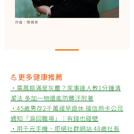
作者：陳瑀莘
💪更多健康推薦
‧電風扇滿是灰塵？家事達人教1分鐘清
潔法 多加一物還能防髒汙附著
‧45歲男存2千萬提早退休 接信用卡公司
通知「淚回職場」：有錢也碰壁
‧用千元手機、拒絕社群網站 48歲社長