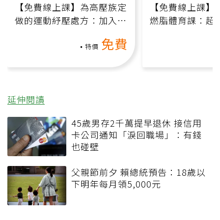
【免費線上課】為高壓族定
【免費線上課】
做的運動紓壓處方：加入行
燃脂體育課：超
動、增肌、互動元素，0基
氧」高壓族在家
免費
礎也能做！
負擔
特價
延伸閱讀
45歲男存2千萬提早退休 接信用
卡公司通知「淚回職場」：有錢
也碰壁
父親節前夕 賴總統預告：18歲以
下明年每月領5,000元