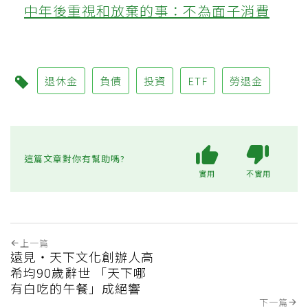
中年後重視和放棄的事：不為面子消費
退休金
負債
投資
ETF
勞退金
這篇文章對你有幫助嗎?
實用
不實用
上一篇
遠見‧天下文化創辦人高
希均90歲辭世 「天下哪
有白吃的午餐」成絕響
下一篇