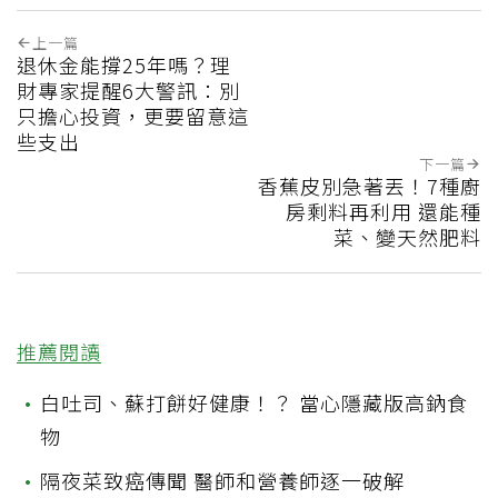
上一篇
退休金能撐25年嗎？理
財專家提醒6大警訊：別
只擔心投資，更要留意這
些支出
下一篇
香蕉皮別急著丟！7種廚
房剩料再利用 還能種
菜、變天然肥料
推薦閱讀
•
白吐司、蘇打餅好健康！？ 當心隱藏版高鈉食
物
•
隔夜菜致癌傳聞 醫師和營養師逐一破解