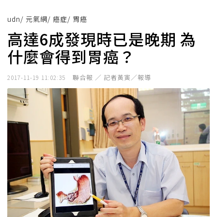
udn
/
元氣網
/
癌症
/
胃癌
高達6成發現時已是晚期 為
什麼會得到胃癌？
聯合報 ／ 記者黃寅／報導
2017-11-19 11:02:35