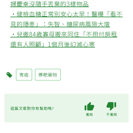
婦慶幸沒隨手丟棄的3樣物品
‧健檢血糖正常別安心太早！醫曝「看不
見的隱患」：失智、糖尿病風險大增
‧兒邀84歲寡母搬來同住「不用付房租
還有人照顧」1個月後幻滅心寒
胃癌
標靶藥物
這篇文章對你有幫助嗎?
實用
不實用