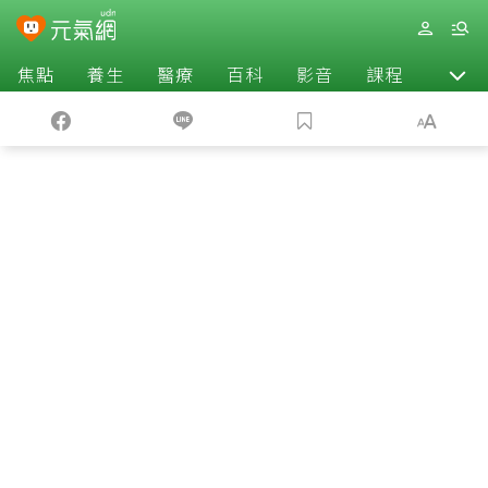
焦點
養生
醫療
百科
影音
課程
退休