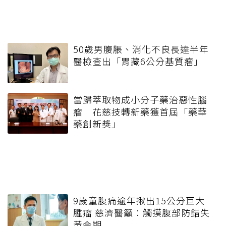
50歲男腹脹、消化不良長達半年
醫檢查出「胃藏6公分基質瘤」
當歸萃取物成小分子藥治惡性腦
瘤 花慈技轉新藥獲首屆「藥華
藥創新獎」
9歲童腹痛逾年揪出15公分巨大
腫瘤 慈濟醫籲：觸摸腹部防錯失
黃金期