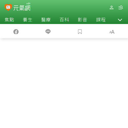
焦點
養生
醫療
百科
影音
課程
退休