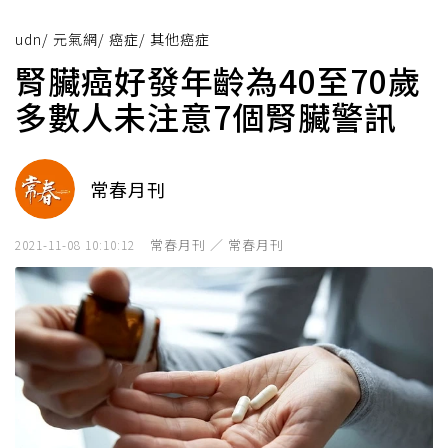
udn
/
元氣網
/
癌症
/
其他癌症
腎臟癌好發年齡為40至70歲
多數人未注意7個腎臟警訊
常春月刊
常春月刊 ／ 常春月刊
2021-11-08 10:10:12