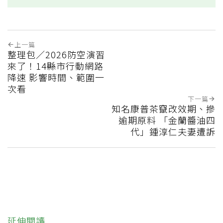
上一篇
整理包／2026防空演習
來了！14縣市行動網路
降速 影響時間、範圍一
次看
下一篇
知名康普茶竄改效期、摻
逾期原料 「金蘭醬油四
代」鍾淳仁夫妻遭訴
延伸閱讀