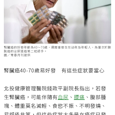
腎臟癌的好發年齡為40～70歲，偶爾會發生在幼年及年輕人，為僅次於膀
胱癌的泌尿道癌第二號殺手。
圖／常春月刊提供
腎臟癌
40-70
歲易好發 有這些症狀要當心
北投健康管理醫院錢政平副院長指出，
若發
生腎臟癌，可能伴隨有
血尿
、
腰痛
、腹部腫
塊、體重莫名減輕、食慾不振、不明發燒、
易感倦怠等，但這些症狀大多是在癌症已發