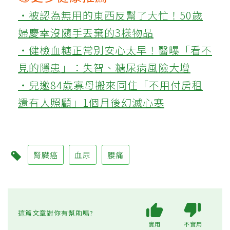
‧被認為無用的東西反幫了大忙！50歲
婦慶幸沒隨手丟棄的3樣物品
‧健檢血糖正常別安心太早！醫曝「看不
見的隱患」：失智、糖尿病風險大增
‧兒邀84歲寡母搬來同住「不用付房租
還有人照顧」1個月後幻滅心寒
腎臟癌
血尿
腰痛
這篇文章對你有幫助嗎?
實用
不實用