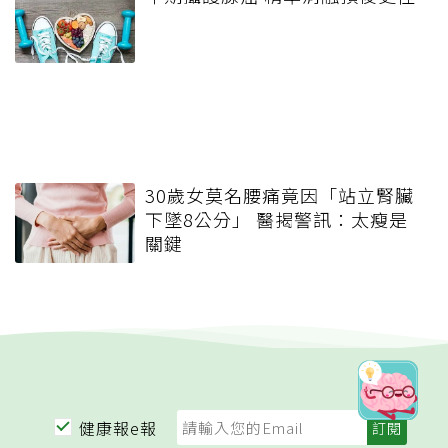
30歲女莫名腰痛竟因「站立腎臟
下墜8公分」 醫揭警訊：太瘦是
關鍵
健康報e報