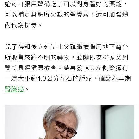
始每日服用聲稱吃了可以對身體好的藥錠，
可以補足身體所欠缺的營養素，還可加強體
內代謝排毒。
兒子得知後立刻制止父親繼續服用地下電台
所販售來路不明的藥物，並隨即安排家父到
醫院身體健康檢查。結果發現其
左側腎臟有
一處大小約
4.3
公分左右的腫瘤，確診為早期
腎臟癌
。