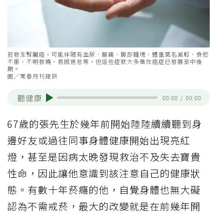
若發生腎臟癌，可能伴隨有血尿、腰痛、腹部腫塊、體重莫名減輕、食慾
不振、不明發燒、易感倦怠等，但這些症狀大多是在癌症已發展至中後
期。
圖／常春月刊提供
聽健康
00:00
/
00:00
67
歲的張先生於幾年前開始陸陸續續聽到身
邊好友或過往同事身體健康開始出現亮紅
燈，甚至是因病太晚發現救治不及失去寶貴
性命，因此讓他意識到該注意自己的健康狀
態。有數十年菸癮的他，自覺身體也無大礙
認為不需戒菸，最大的改變就是在前幾年開