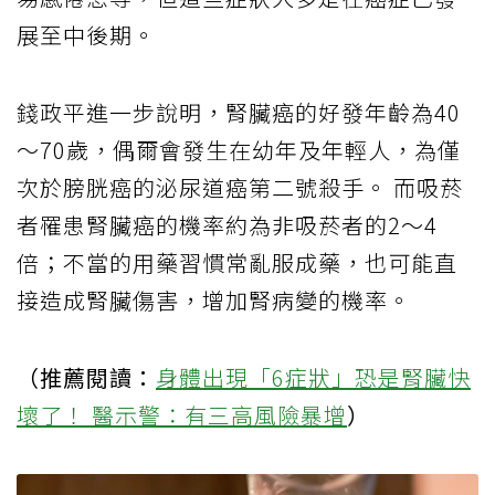
展至中後期
。
錢政平進一步說明，
腎臟癌的好發年齡為
40
～
70
歲，偶爾會發生在幼年及年輕人，為僅
次於膀胱癌的泌尿道癌第二號殺手。
而
吸菸
者罹患腎臟癌的機率約為非吸菸者的
2
～
4
倍；不當的用藥習慣常亂服成藥，也可能直
接造成腎臟傷害，增加腎病變的機率。
（推薦閱讀：
身體出現「6症狀」恐是腎臟快
壞了！ 醫示警：有三高風險暴增
）