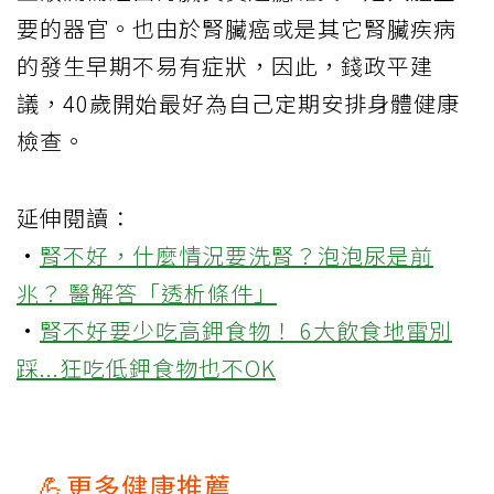
要的器官。也由於腎臟癌或是其它腎臟疾病
的發生早期不易有症狀，因此，錢政平建
議，
40
歲開始最好為自己定期安排身體健康
檢查。
延伸閱讀：
·
腎不好，什麼情況要洗腎？泡泡尿是前
兆？ 醫解答「透析條件」
·
腎不好要少吃高鉀食物！ 6大飲食地雷別
踩...狂吃低鉀食物也不OK
💪更多健康推薦