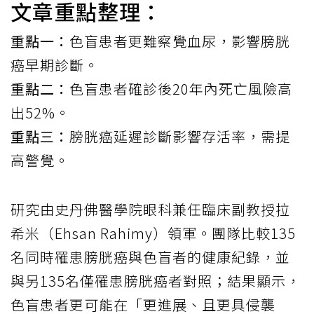
文章重點整理：
重點一：
色盲患者更難察覺血尿，影響膀胱
癌早期診斷。
重點二：
色盲患者確診後20年內死亡風險高
出52%。
重點三：
膀胱癌延遲診斷影響存活率，需提
高警覺。
研究由史丹佛醫學院眼科兼任臨床副教授拉
希米（Ehsan Rahimy）領軍。團隊比較135
名同時罹患膀胱癌與色盲者的健康紀錄，並
與另135名僅罹患膀胱癌者對照；結果顯示，
色盲患者更可能在「更進展、且更具侵襲