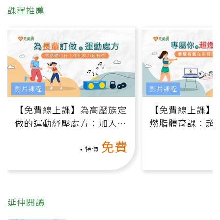
課程推薦
影片課程
影片課程
【免費線上課】為高壓族定
【免費線上課】
做的運動紓壓處方：加入行
燃脂體育課：超
動、增肌、互動元素，0基
氧」高壓族在家
免費
礎也能做！
負擔
特價
延伸閱讀