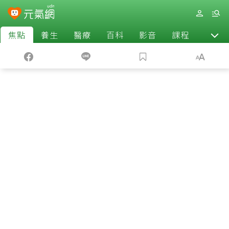
焦點
養生
醫療
百科
影音
課程
退休