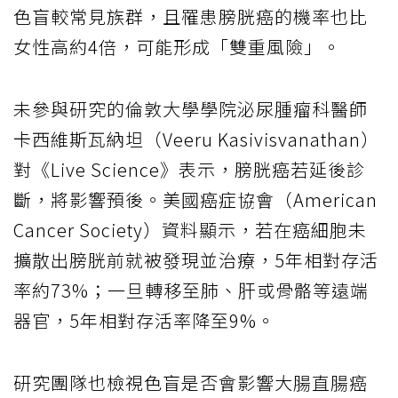
色盲較常見族群，且罹患膀胱癌的機率也比
女性高約4倍，可能形成「雙重風險」。
未參與研究的倫敦大學學院泌尿腫瘤科醫師
卡西維斯瓦納坦（Veeru Kasivisvanathan）
對《Live Science》表示，膀胱癌若延後診
斷，將影響預後。美國癌症協會（American
Cancer Society）資料顯示，若在癌細胞未
擴散出膀胱前就被發現並治療，5年相對存活
率約73%；一旦轉移至肺、肝或骨骼等遠端
器官，5年相對存活率降至9%。
研究團隊也檢視色盲是否會影響大腸直腸癌