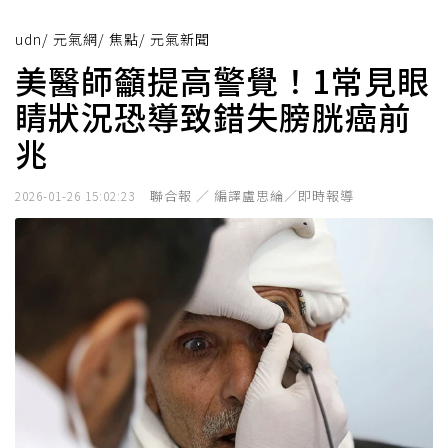
udn
/
元氣網
/
焦點
/
元氣新聞
美醫師籲提高警覺！1常見眼
睛狀況恐導致錯失膀胱癌前
兆
聯合報 ／ 編譯盧思綸／即時報導
2026-01-26 15:02:23