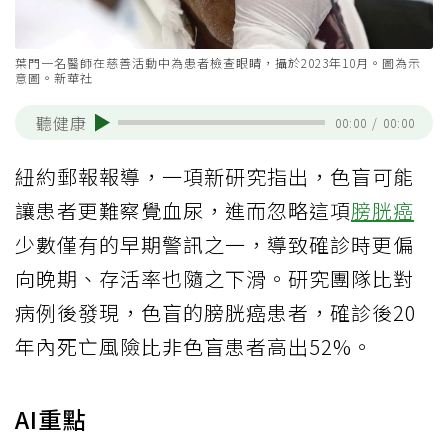
葉門一名醫師在慈善活動中為患者檢查眼睛，攝於2023年10月。圖為示
意圖。新華社
聽健康
00:00
/
00:00
紐約郵報報導，一項新研究指出，色盲可能
讓患者更難察覺血尿，進而忽略這項
膀胱癌
少數僅有的早期警訊之一，導致確診時更偏
向晚期、存活率也隨之下滑。研究團隊比對
病例後發現，色盲的膀胱癌患者，確診後20
年內死亡風險比非色盲患者高出52%。
AI重點