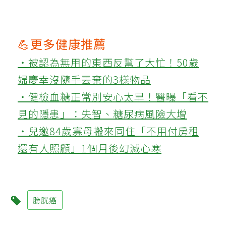
💪更多健康推薦
‧被認為無用的東西反幫了大忙！50歲
婦慶幸沒隨手丟棄的3樣物品
‧健檢血糖正常別安心太早！醫曝「看不
見的隱患」：失智、糖尿病風險大增
‧兒邀84歲寡母搬來同住「不用付房租
還有人照顧」1個月後幻滅心寒
膀胱癌