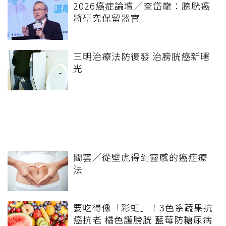
2026癌症論壇／查岱龍：膀胱癌
將研究保留器官
三明治療法防復發 治膀胱癌新曙
光
閻雲／從壁虎得到靈感的癌症療
法
要吃得像「彩虹」！3色系蔬果抗
癌抗老 橘色護膀胱 藍莓防糖尿病