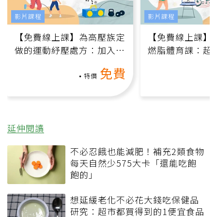
影片課程
影片課程
【免費線上課】為高壓族定
【免費線上課】
做的運動紓壓處方：加入行
燃脂體育課：超
動、增肌、互動元素，0基
氧」高壓族在家
免費
礎也能做！
負擔
特價
延伸閱讀
不必忍餓也能減肥！補充2類食物
每天自然少575大卡「還能吃飽
飽的」
想延緩老化不必花大錢吃保健品
研究：超市都買得到的1便宜食品