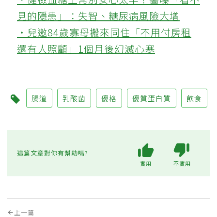
見的隱患」：失智、糖尿病風險大增
‧兒邀84歲寡母搬來同住「不用付房租
還有人照顧」1個月後幻滅心寒
腸道
乳酸菌
優格
優質蛋白質
飲食
這篇文章對你有幫助嗎?
實用
不實用
上一篇