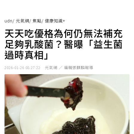
udn
/
元氣網
/
焦點
/
健康知識+
天天吃優格為何仍無法補充
足夠乳酸菌？醫曝「益生菌
過時真相」
元氣網 ／ 編輯張麒麟報導
2026-01-26 08:27:22