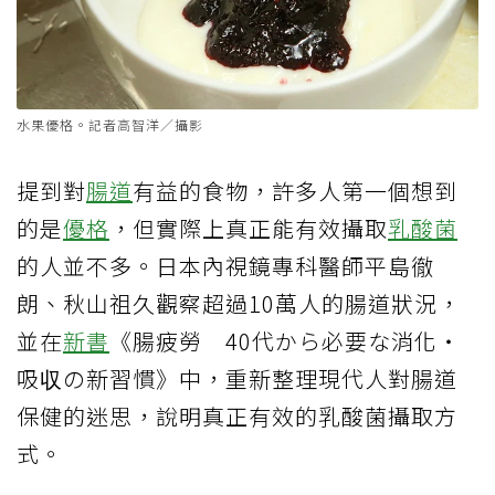
水果優格。記者高智洋／攝影
提到對
腸道
有益的食物，許多人第一個想到
的是
優格
，但實際上真正能有效攝取
乳酸菌
的人並不多。日本內視鏡專科醫師平島徹
朗、秋山祖久觀察超過10萬人的腸道狀況，
並在
新書
《腸疲勞 40代から必要な消化・
吸収の新習慣》中，重新整理現代人對腸道
保健的迷思，說明真正有效的乳酸菌攝取方
式。