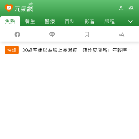
焦點
養生
醫療
百科
影音
課程
退休
30歲空姐以為臉上長濕疹「確診皮膚癌」年輕時一
快訊
習慣釀惡果超後悔