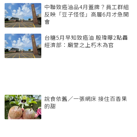
中聯致癌油品4月蓋牌？員工群組
反映「豆子怪怪」高層6月才急開
會
台糖5月早知致癌油 殷瑋曝2點轟
經濟部：廟堂之上朽木為官
說食依舊／一張網床 接住百香果
的甜