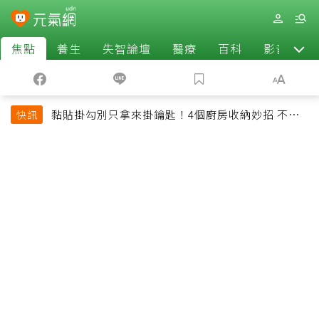
焦點
養生
失智論壇
醫療
百科
影音
黏貼掛勾別只拿來掛鑰匙！4個廚房收納妙招 不用
快訊
鑽牆也能省空間