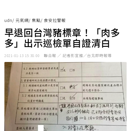
udn
/
元氣網
/
焦點
/
食安拉警報
早退回台灣豬標章！「肉多
多」出示巡檢單自證清白
聯合報 ／ 記者彭宣雅／台北即時報導
2021-01-13 15:38:00