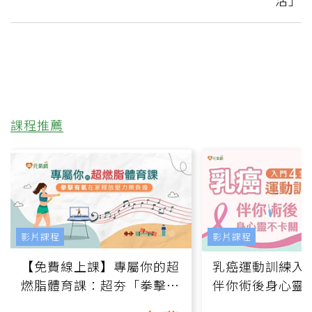
課程推薦
影片課程
影片課程
【免費線上課】專屬你的超
乳癌運動訓練入門
燃脂體育課：超夯「拳擊有
伴你術後身心靈
氧」高壓族在家釋放壓力無
上影音課）