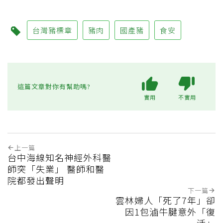
台灣豬標章
豬肉
國產豬
食安
這篇文章對你有幫助嗎?
實用
不實用
上一篇
台中海線知名神經外科醫
師突「失業」 醫師和醫
院都發出聲明
下一篇
雲林婦人「死了7年」卻
因1包滷牛腱意外「復
活」