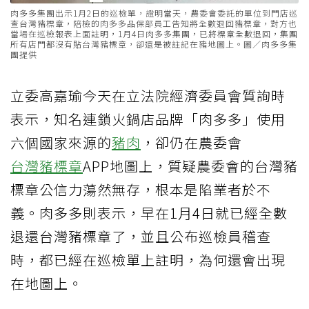
肉多多集團出示1月2日的巡檢單，證明當天，農委會委託的單位到門店巡
查台灣豬標章，陪檢的肉多多品保部員工告知將全數退回豬標章，對方也
當場在巡檢報表上面註明，1月4日肉多多集團，已將標章全數退回，集團
所有店門都沒有貼台灣豬標章，卻還是被註記在豬地圖上。圖／肉多多集
團提供
立委高嘉瑜今天在立法院經濟委員會質詢時
表示，知名連鎖火鍋店品牌「肉多多」使用
六個國家來源的
豬肉
，卻仍在農委會
台灣豬標章
APP地圖上，質疑農委會的台灣豬
標章公信力蕩然無存，根本是陷業者於不
義。肉多多則表示，早在1月4日就已經全數
退還台灣豬標章了，並且公布巡檢員稽查
時，都已經在巡檢單上註明，為何還會出現
在地圖上。