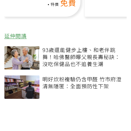
免費
負擔
特價
延伸閱讀
93歲還能健步上樓、和老伴跳
舞！哈佛醫師曝父親長壽秘訣：
沒吃保健品也不追養生潮
明好炊粉複驗仍含甲醛 竹市府澄
清無隱匿：全面預防性下架