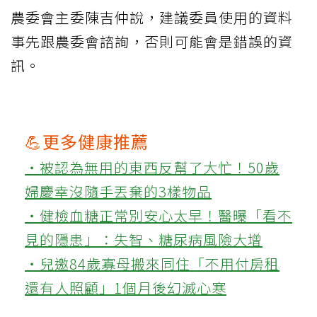
農委會主委陳吉仲說，建議委員使用的資料
事先跟農委會諮詢，否則可能會是錯誤的資
訊。
💪更多健康推薦
‧被認為無用的東西反幫了大忙！50歲
婦慶幸沒隨手丟棄的3樣物品
‧健檢血糖正常別安心太早！醫曝「看不
見的隱患」：失智、糖尿病風險大增
‧兒邀84歲寡母搬來同住「不用付房租
還有人照顧」1個月後幻滅心寒