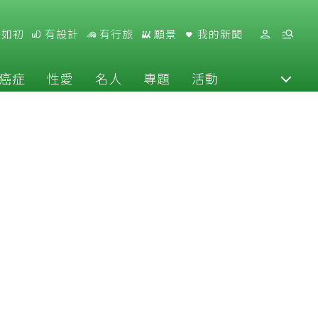
好如初
有設計
有行旅
願景
我的新聞
癌症
性愛
名人
專題
活動