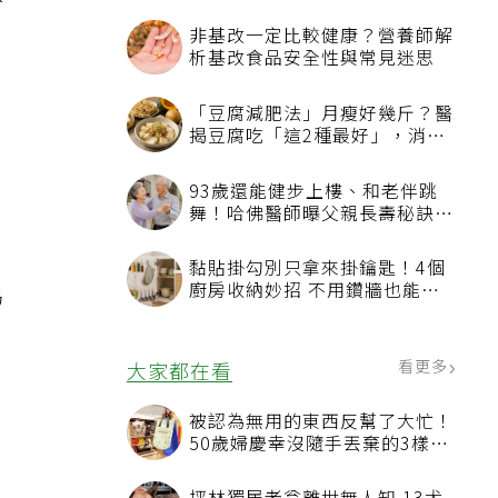
於
、
為