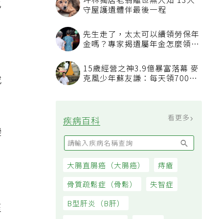
也
或
變
至