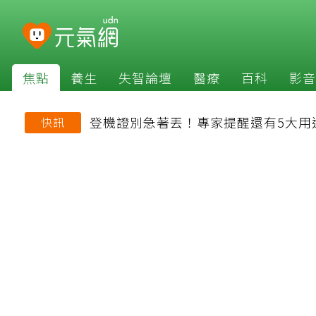
焦點
養生
失智論壇
醫療
百科
影音
登機證別急著丟！專家提醒還有5大用
快訊