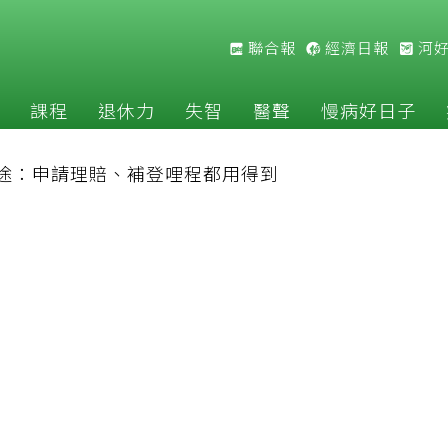
聯合報
經濟日報
河
課程
退休力
失智
醫聲
慢病好日子
途：申請理賠、補登哩程都用得到