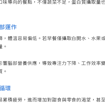
口味導向的餐點，不僅蔬菜不足，蛋白質攝取量
部運作
降，體溫容易偏低。若早餐僅攝取白開水、水果
量。
影響腦部營養供應，導致專注力下降、工作效率
質。
循環
易累積疲勞，進而增加對甜食與零食的渴望，甚