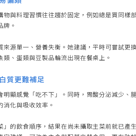
易偏頗
購物與料理習慣往往趨於固定，例如總是買同樣
品牌。
質來源單一、營養失衡。她建議，平時可嘗試更
魚類、蛋類與豆製品輪流出現在餐桌上。
白質更難補足
會明顯感覺「吃不下」。同時，胃酸分泌減少、
的消化與吸收效率。
菜」的飲食順序，結果在尚未攝取主菜前就已產