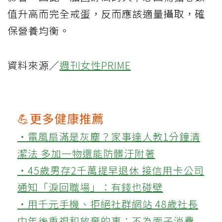
值升高而完全戒蛋，反而應該適量攝取，確
保營養均衡。
資料來源／
週刊女性PRIME
💪更多健康推薦
‧電風扇滿是灰塵？家事達人教1分鐘清
潔法 多加一物還能防髒汙附著
‧45歲男存2千萬提早退休 接信用卡公司
通知「淚回職場」：有錢也碰壁
‧用千元手機、拒絕社群網站 48歲社長
中年後重視和放棄的事：不為面子消費