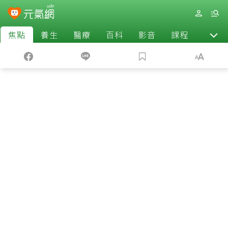
焦點
養生
醫療
百科
影音
課程
退休