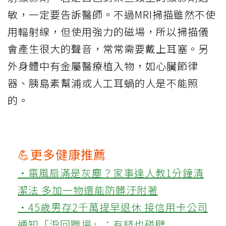
敏，一定要告訴醫師。不過MRI掃描雖然不使
用輻射線，但使用強力的磁場，所以掃描儀
會產生很大的聲音，常常需要戴上耳塞。另
外身體中有金屬醫療植入物，如心臟節律
器、胰島素幫浦或人工耳蝸的人是不能照
的。
💪更多健康推薦
‧電風扇滿是灰塵？家事達人教1分鐘清
潔法 多加一物還能防髒汙附著
‧45歲男存2千萬提早退休 接信用卡公司
通知「淚回職場」：有錢也碰壁