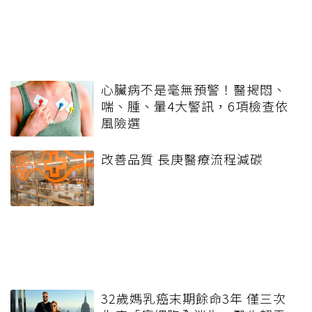
心臟病不是毫無預警！醫揭悶、
喘、腫、暈4大警訊，6項檢查依
風險選
改善品質 長庚醫療流程減碳
32歲媽乳癌末期餘命3年 僅三次