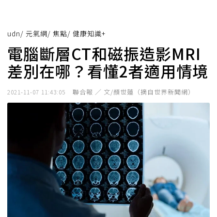
udn
/
元氣網
/
焦點
/
健康知識+
電腦斷層CT和磁振造影MRI
差別在哪？看懂2者適用情境
聯合報 ／ 文/顏世蓮（摘自世界新聞網）
2021-11-07 11:43:05