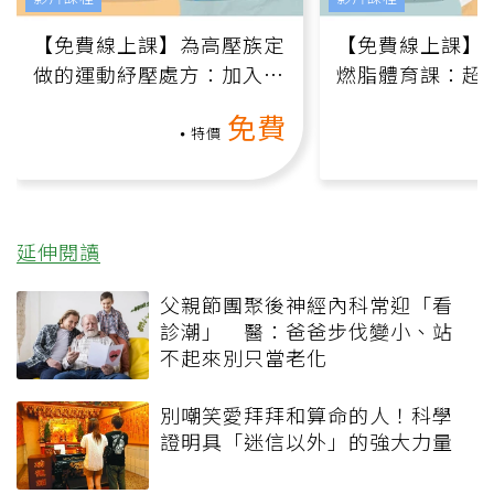
【免費線上課】為高壓族定
【免費線上課】
做的運動紓壓處方：加入行
燃脂體育課：超
動、增肌、互動元素，0基
氧」高壓族在家
免費
礎也能做！
負擔
特價
延伸閱讀
父親節團聚後神經內科常迎「看
診潮」 醫：爸爸步伐變小、站
不起來別只當老化
別嘲笑愛拜拜和算命的人！科學
證明具「迷信以外」的強大力量