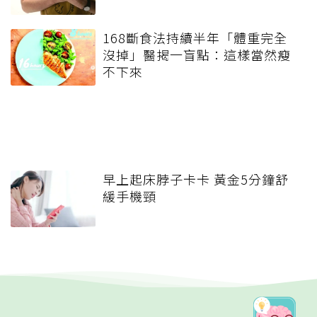
168斷食法持續半年「體重完全
沒掉」醫揭一盲點：這樣當然瘦
不下來
早上起床脖子卡卡 黃金5分鐘舒
緩手機頸