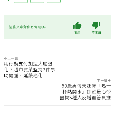
這篇文章對你有幫助嗎?
實用
不實用
上一篇
用行動支付加速大腦退
化？超市買菜堅持2件事
助健腦、延緩老化
下一篇
60歲男每天起床「喝一
杯熱開水」卻頭暈心悸
醫揭3種人反增血管負擔