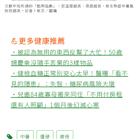
文獻中有所謂的「酷熱指數」，若溫度越高、濕度越高，發生熱症中暑風
險就越高。記者卜敏正／翻攝
💪更多健康推薦
‧被認為無用的東西反幫了大忙！50歲
婦慶幸沒隨手丟棄的3樣物品
‧健檢血糖正常別安心太早！醫曝「看不
見的隱患」：失智、糖尿病風險大增
‧兒邀84歲寡母搬來同住「不用付房租
還有人照顧」1個月後幻滅心寒
中暑
僵硬
疲倦