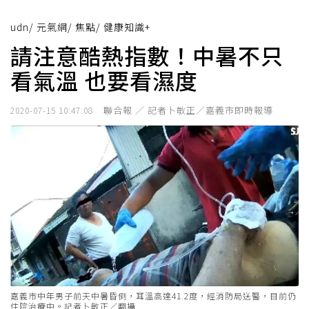
udn
/
元氣網
/
焦點
/
健康知識+
請注意酷熱指數！中暑不只
看氣溫 也要看濕度
聯合報 ／ 記者卜敏正／嘉義市即時報導
2020-07-15 10:47:08
嘉義市中年男子前天中暑昏倒，耳溫高達41.2度，經消防局送醫，目前仍
住院治療中。記者卜敏正／翻攝