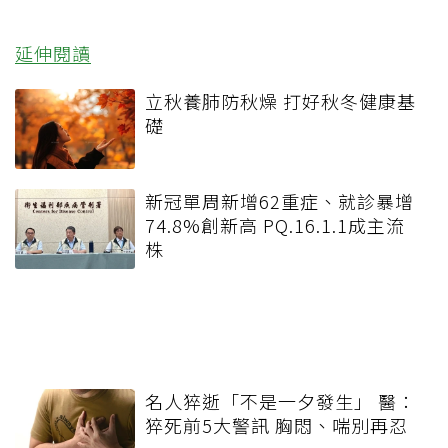
延伸閱讀
立秋養肺防秋燥 打好秋冬健康基
礎
新冠單周新增62重症、就診暴增
74.8%創新高 PQ.16.1.1成主流
株
名人猝逝「不是一夕發生」 醫：
猝死前5大警訊 胸悶、喘別再忍