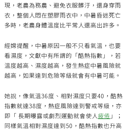
現，老農為務農、避免衣服髒汙，還身穿雨
衣，整個人悶在塑膠雨衣中，中暑昏迷死亡
多時，老農身體溫度比平常人還高出許多。
經嫦提醒，中暑原因一般不只看氣溫，也要
看濕度，文獻中有所謂的「酷熱指數」，若
溫度越高、濕度越高，發生熱症中暑風險就
越高，如果達到危險等級就會有中暑可能。
她說，像氣溫36度、相對濕度只要40，酷熱
指數就達38度，熱症風險達到警戒等級，亦
即「 長期曝露或劇烈運動就會使人
疲倦
」；
同樣氣溫相對濕度達到50，酷熱指數也升高