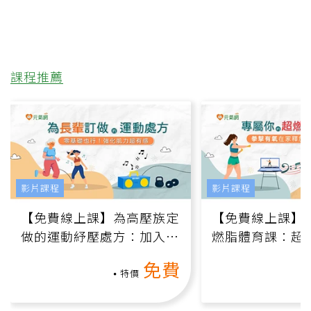
課程推薦
影片課程
影片課程
【免費線上課】為高壓族定
【免費線上課】
做的運動紓壓處方：加入行
燃脂體育課：超
動、增肌、互動元素，0基
氧」高壓族在家
免費
礎也能做！
負擔
特價