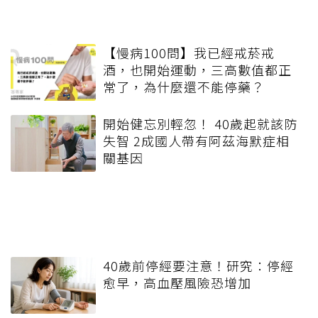
【慢病100問】我已經戒菸戒
酒，也開始運動，三高數值都正
常了，為什麼還不能停藥？
開始健忘別輕忽！ 40歲起就該防
失智 2成國人帶有阿茲海默症相
關基因
40歲前停經要注意！研究：停經
愈早，高血壓風險恐增加