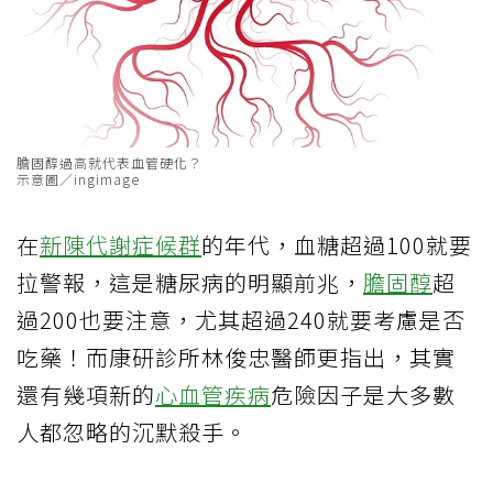
膽固醇過高就代表血管硬化？
示意圖／ingimage
在
新陳代謝症候群
的年代，血糖超過100就要
拉警報，這是糖尿病的明顯前兆，
膽固醇
超
過200也要注意，尤其超過240就要考慮是否
吃藥！而康研診所林俊忠醫師更指出，其實
還有幾項新的
心血管疾病
危險因子是大多數
人都忽略的沉默殺手。