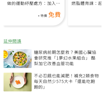
做的運動紓壓處方：加入行
燃脂體育課：超
動、增肌、互動元素，0基
氧」高壓族在家
免費
礎也能做！
負擔
特價
延伸閱讀
糖尿病前期怎麼救？美國心臟協
會研究推「1夢幻水果組合」 酪
梨加它改善血管功能
不必忍餓也能減肥！補充2類食物
每天自然少575大卡「還能吃飽
飽的」