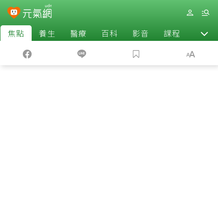
焦點
養生
醫療
百科
影音
課程
退休