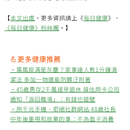
【
本文出處
，更多資訊請上《
每日健康
》、
《每日健康》粉絲團
。】
💪更多健康推薦
‧電風扇滿是灰塵？家事達人教1分鐘清
潔法 多加一物還能防髒汙附著
‧45歲男存2千萬提早退休 接信用卡公司
通知「淚回職場」：有錢也碰壁
‧用千元手機、拒絕社群網站 48歲社長
中年後重視和放棄的事：不為面子消費