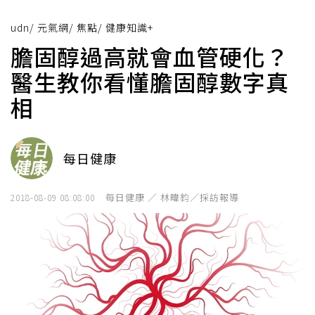
udn
/
元氣網
/
焦點
/
健康知識+
膽固醇過高就會血管硬化？
醫生教你看懂膽固醇數字真
相
每日健康
每日健康 ／ 林暐鈞／採訪報導
2018-08-09 08:08:00