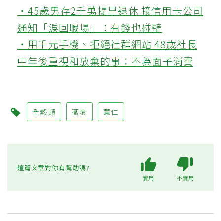
‧45歲男存2千萬提早退休 接信用卡公司
通知「淚回職場」：有錢也碰壁
‧用千元手機、拒絕社群網站 48歲社長
中年後重視和放棄的事：不為面子消費
全穀類
蕎麥
薏仁
這篇文章對你有幫助嗎?
實用
不實用