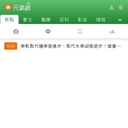
焦點
養生
醫療
百科
影音
課程
退休
果乾取代糖果是進步、取代水果卻是退步！營養師
快訊
揭果乾堅果常見健康陷阱