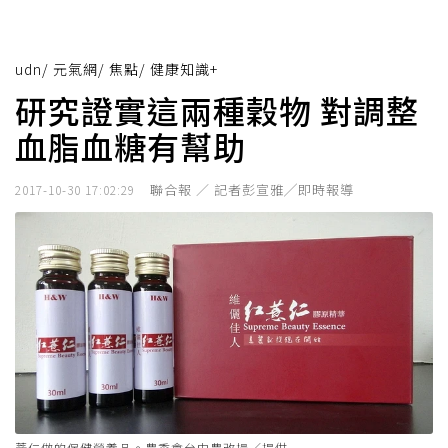
udn
/
元氣網
/
焦點
/
健康知識+
研究證實這兩種穀物 對調整
血脂血糖有幫助
聯合報 ／ 記者彭宣雅╱即時報導
2017-10-30 17:02:29
薏仁做的保健營養品。農委會台中農改場／提供