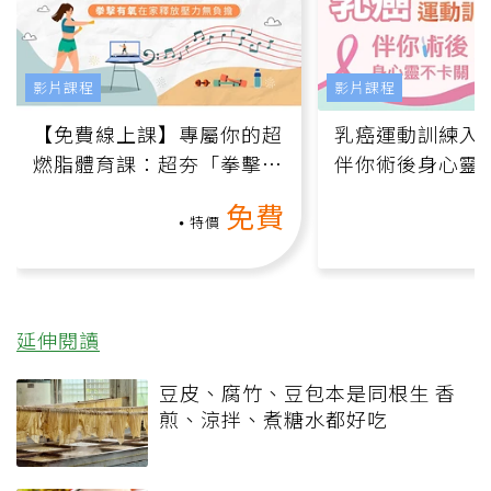
影片課程
影片課程
【免費線上課】專屬你的超
乳癌運動訓練入門
燃脂體育課：超夯「拳擊有
伴你術後身心靈
氧」高壓族在家釋放壓力無
上影音課）
免費
負擔
特價
延伸閱讀
豆皮、腐竹、豆包本是同根生 香
煎、涼拌、煮糖水都好吃