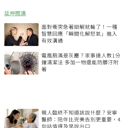
延伸閱讀
面對衝突急著辯解就輸了！一種
智慧回應「瞬間化解怒氣」進入
有效溝通
電風扇滿是灰塵？家事達人教1分
鐘清潔法 多加一物還能防髒汙附
著
親人臨終不知道該說什麼？安寧
醫師：陪伴比完美告別更重要，4
句話值得及早說出口