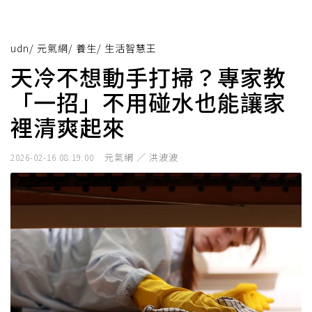
udn
/
元氣網
/
養生
/
生活智慧王
天冷不想動手打掃？專家教
「一招」不用碰水也能讓家
裡清爽起來
元氣網 ／ 洪波波
2026-02-16 08:19:00