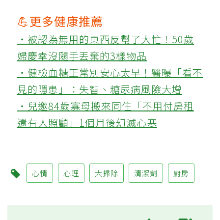
💪更多健康推薦
‧被認為無用的東西反幫了大忙！50歲
婦慶幸沒隨手丟棄的3樣物品
‧健檢血糖正常別安心太早！醫曝「看不
見的隱患」：失智、糖尿病風險大增
‧兒邀84歲寡母搬來同住「不用付房租
還有人照顧」1個月後幻滅心寒
心情
心理
大掃除
清潔劑
廚房