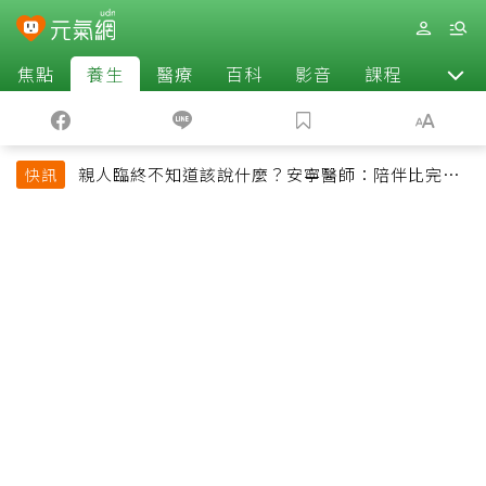
焦點
養生
醫療
百科
影音
課程
退休
親人臨終不知道該說什麼？安寧醫師：陪伴比完美
快訊
告別更重要，4句話值得及早說出口