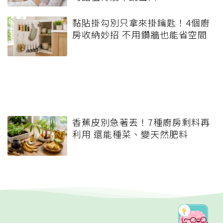
黏貼掛勾別只拿來掛鑰匙！4個廚
房收納妙招 不用鑽牆也能省空間
香蕉皮別急著丟！7種廚房剩料再
利用 還能種菜、變天然肥料