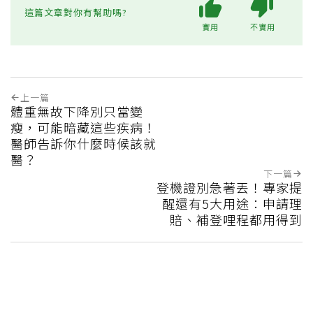
這篇文章對你有幫助嗎?
實用
不實用
上一篇
體重無故下降別只當變
瘦，可能暗藏這些疾病！
醫師告訴你什麼時候該就
醫？
下一篇
登機證別急著丟！專家提
醒還有5大用途：申請理
賠、補登哩程都用得到