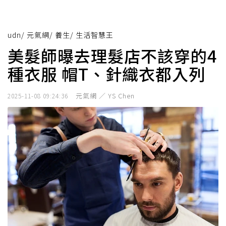
udn
/
元氣網
/
養生
/
生活智慧王
美髮師曝去理髮店不該穿的4
種衣服 帽T、針織衣都入列
元氣網 ／ YS Chen
2025-11-08 09:24:36