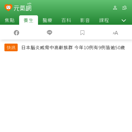
焦點
養生
醫療
百科
影音
課程
退休
日本腦炎威脅中高齡族群 今年10例有9例皆逾50歲
快訊