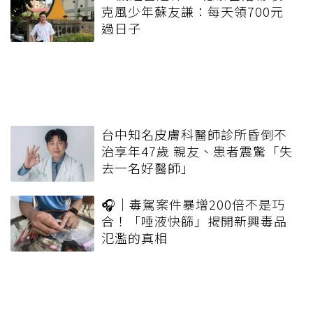
克風少年蘇友謙：每天領700元
過日子
台中知名皮膚科醫師診所昏倒不
治享年47歲 親友、患者震驚「失
去一名好醫師」
🎧｜毒駕案件暴增200倍不是巧
合！「唾液快篩」揭開新興毒品
氾濫的真相