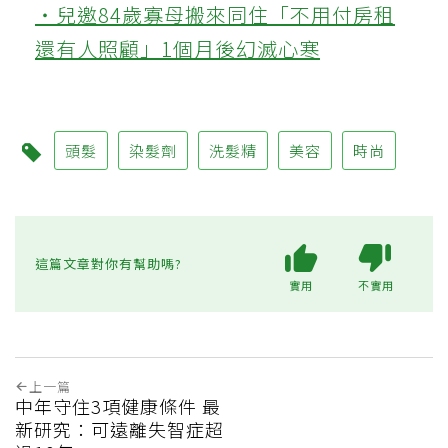
‧兒邀84歲寡母搬來同住「不用付房租
還有人照顧」1個月後幻滅心寒
頭髮
染髮劑
洗髮精
美容
時尚
這篇文章對你有幫助嗎?
實用
不實用
上一篇
中年守住3項健康條件 最
新研究：可遠離失智症超