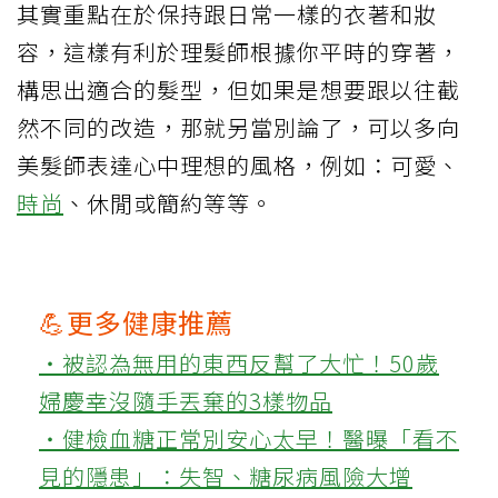
其實重點在於保持跟日常一樣的衣著和妝
容，這樣有利於理髮師根據你平時的穿著，
構思出適合的髮型，但如果是想要跟以往截
然不同的改造，那就另當別論了，可以多向
美髮師表達心中理想的風格，例如：可愛、
時尚
、休閒或簡約等等。
💪更多健康推薦
‧被認為無用的東西反幫了大忙！50歲
婦慶幸沒隨手丟棄的3樣物品
‧健檢血糖正常別安心太早！醫曝「看不
見的隱患」：失智、糖尿病風險大增