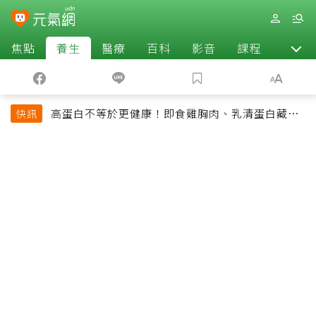
焦點
養生
醫療
百科
影音
課程
退休
高蛋白不等於更健康！即食雞胸肉、乳清蛋白藏陷
快訊
阱 醫提醒「這類人」尤其要小心