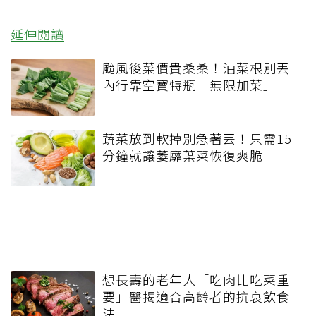
延伸閱讀
颱風後菜價貴桑桑！油菜根別丟
內行靠空寶特瓶「無限加菜」
蔬菜放到軟掉別急著丟！只需15
分鐘就讓萎靡葉菜恢復爽脆
想長壽的老年人「吃肉比吃菜重
要」醫揭適合高齡者的抗衰飲食
法