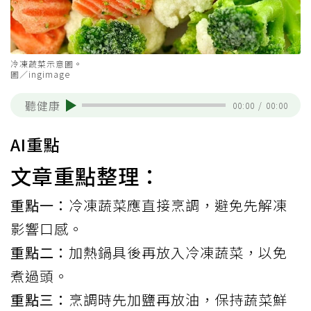
冷凍蔬菜示意圖。
圖／ingimage
聽健康
00:00
/
00:00
AI重點
文章重點整理：
重點一：
冷凍蔬菜應直接烹調，避免先解凍
影響口感。
重點二：
加熱鍋具後再放入冷凍蔬菜，以免
煮過頭。
重點三：
烹調時先加鹽再放油，保持蔬菜鮮