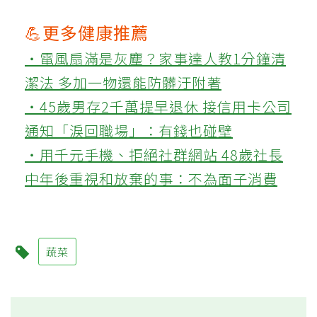
💪更多健康推薦
‧電風扇滿是灰塵？家事達人教1分鐘清
潔法 多加一物還能防髒汙附著
‧45歲男存2千萬提早退休 接信用卡公司
通知「淚回職場」：有錢也碰壁
‧用千元手機、拒絕社群網站 48歲社長
中年後重視和放棄的事：不為面子消費
蔬菜