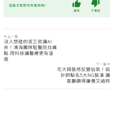
這篇文章對你有幫助嗎?
實用
不實用
上一篇
沒人想碰的苦工就讓AI
來！鴻海團隊駐醫院找痛
點 用科技讓醫療更有溫
度
下一篇
花大錢裝修反變俗氣！設
計師點名5大NG裝潢 讓
客廳顯得廉價又過時