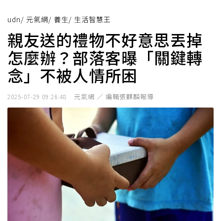
udn
/
元氣網
/
養生
/
生活智慧王
親友送的禮物不好意思丟掉
怎麼辦？部落客曝「關鍵轉
念」不被人情所困
元氣網 ／ 編輯張麒麟報導
2025-07-29 09:26:48