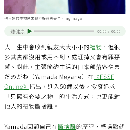
他人送的禮物通常都不好意思丟棄。ingimage
聽健康
00:00
/
00:00
人一生中會收到親友大大小小的
禮物
，但很
多其實都沒用或用不到，處理掉又會有罪惡
感。對此，主張簡約生活的日本部落客やま
だめがね（Yamada Megane）在
《ESSE
Online》
指出，進入50歲以後，愈發追求
「只擁有必要之物」的生活方式，也更能對
他人的禮物斷捨離。
Yamada回顧自己在
斷捨離
的歷程，轉捩點就