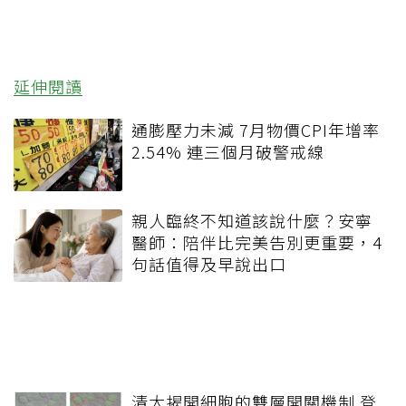
延伸閱讀
通膨壓力未減 7月物價CPI年增率
2.54% 連三個月破警戒線
親人臨終不知道該說什麼？安寧
醫師：陪伴比完美告別更重要，4
句話值得及早說出口
清大揭開細胞的雙層開關機制 登