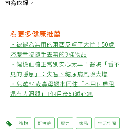
向為依歸。
💪更多健康推薦
‧被認為無用的東西反幫了大忙！50歲
婦慶幸沒隨手丟棄的3樣物品
‧健檢血糖正常別安心太早！醫曝「看不
見的隱患」：失智、糖尿病風險大增
‧兒邀84歲寡母搬來同住「不用付房租
還有人照顧」1個月後幻滅心寒
禮物
斷捨離
壓力
家務
生活空間