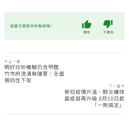
這篇文章對你有幫助嗎?
實用
不實用
上一篇
明好炊粉複驗仍含甲醛
竹市府澄清無隱匿：全面
預防性下架
下一篇
新冠疫情升溫、肺炎鏈球
菌疫苗再升級 8月10日起
「一劑搞定」