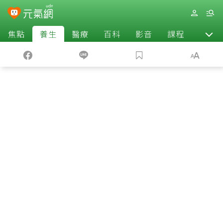
焦點
養生
醫療
百科
影音
課程
退休