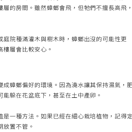
有很多蟑螂。牠們會為了尋找更多食物而進入住
樓層的房間。雖然蟑螂會飛，但牠們不擅長高飛
或庭院種滿灌木與樹木時，蟑螂出沒的可能性更
高樓層會比較安心。
變成蟑螂偏好的環境。因為澆水讓其保持濕氣，
可能躲在花盆底下，甚至在土中產卵。
植是一種方法。如果已經在細心栽培植物，記得
期放置不管。