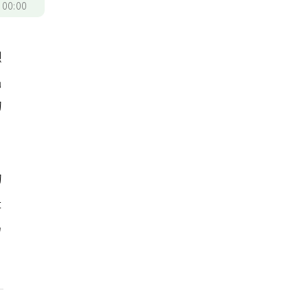
/
00:00
想
出
的
的
是
另