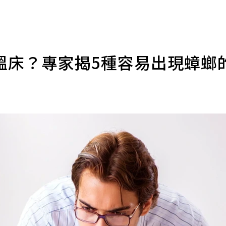
溫床？專家揭5種容易出現蟑螂