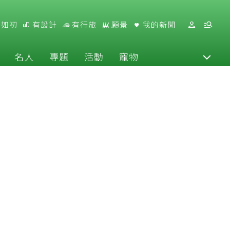
好如初
有設計
有行旅
願景
我的新聞
名人
專題
活動
寵物