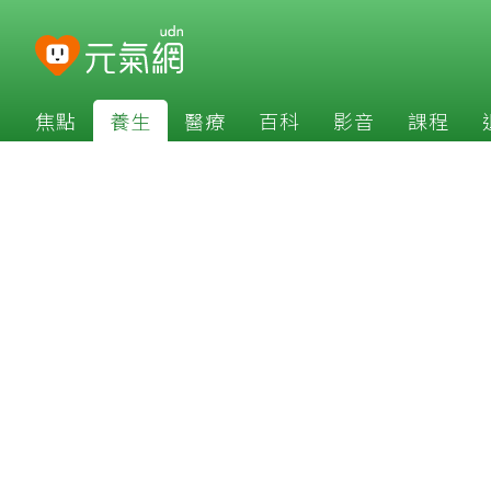
焦點
養生
醫療
百科
影音
課程