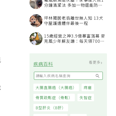
電風扇滿是灰塵？家事達人教1
分鐘清潔法 多加一物還能防髒
汙附著
坪林獨居老翁離世無人知 13犬
守屋護遺體伴最後一程
：
15歲經營之神3.9億暴富落幕 麥
克風少年蘇友謙：每天領700元
過日子
紙
看更多
疾病百科
或
大腸直腸癌（大腸癌）
痔瘡
。
骨質疏鬆症（骨鬆）
失智症
B型肝炎（B肝）