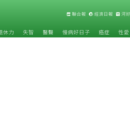
聯合報
經濟日報
河
退休力
失智
醫聲
慢病好日子
癌症
性愛