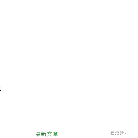
，
肥
定
看更多
最新文章