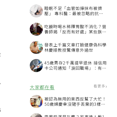
睡眠不足「血管如擰抹布被擠
，
壓」 專科醫：最被忽略的抗老
方法
吃飯時喝水稀釋胃酸不消化？營
養師揭「反而有好處」某些族群
才要禁
發表上千篇文章打臉健康偽科學
林慶順教授驚傳意外過世
從
45歲男存2千萬提早退休 接信用
卡公司通知「淚回職場」：有錢
也碰壁
風
看更多
大家都在看
被認為無用的東西反幫了大忙！
50歲婦慶幸沒隨手丟棄的3樣物
貼
品