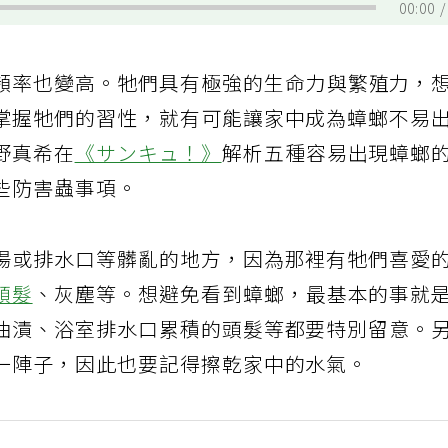
00:00
頻率也變高。牠們具有極強的生命力與繁殖力，
掌握牠們的習性，就有可能讓家中成為蟑螂不易
野真希在
《サンキュ！》
解析五種容易出現蟑螂
些防害蟲事項。
場或排水口等髒亂的地方，因為那裡有牠們喜愛
頭髮
、灰塵等。想避免看到蟑螂，最基本的事就
油漬、浴室排水口累積的頭髮等都要特別留意。
一陣子，因此也要記得擦乾家中的水氣。