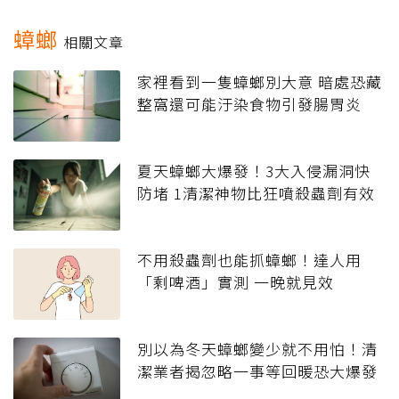
蟑螂
相關文章
家裡看到一隻蟑螂別大意 暗處恐藏
整窩還可能汙染食物引發腸胃炎
夏天蟑螂大爆發！3大入侵漏洞快
防堵 1清潔神物比狂噴殺蟲劑有效
不用殺蟲劑也能抓蟑螂！達人用
「剩啤酒」實測 一晚就見效
別以為冬天蟑螂變少就不用怕！清
潔業者揭忽略一事等回暖恐大爆發