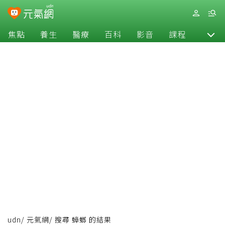
焦點
養生
醫療
百科
影音
課程
退休
udn
/
元氣網
/
搜尋 蟑螂 的結果