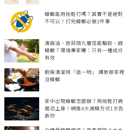
蟑螂能用拖鞋打嗎？其實不是絕對
不可以！打完蟑螂必做2件事
滴麻油、放蒜頭九層塔能驅蚊、趕
蟑螂？環境專家曝：只有一種成分
有效
廚房清潔用「這一物」 譚敦慈家裡
沒蟑螂
家中出現蟑螂怎麼辦？用拖鞋打病
菌恐上身！網推4大滅蟑方式1次告
訴你
白蟻是蟑螂親戚！雨季想防止大水