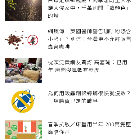
蟻入侵家中，千萬別開「這顏色」
的燈
網瘋傳「英國醫師警告咖啡粉恐含
小強」？別信！台灣更不允許販售
蟲害咖啡
枕頭泛黃網友驚訝 高嘉瑜：已用十
年 房間沒蟑螂有壁虎
為何用殺蟲劑殺蟑螂很快就沒效？
一場勝負已定的戰爭
春季抗敏／床墊用半年 200萬隻塵
蟎陪你睡