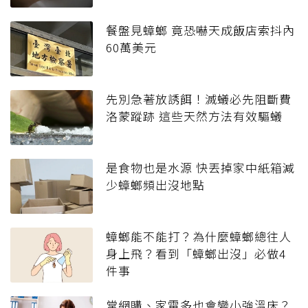
餐盤見蟑螂 竟恐嚇天成飯店索抖內
60萬美元
先別急著放誘餌！滅蟻必先阻斷費
洛蒙蹤跡 這些天然方法有效驅蟻
是食物也是水源 快丟掉家中紙箱減
少蟑螂頻出沒地點
蟑螂能不能打？為什麼蟑螂總往人
身上飛？看到「蟑螂出沒」必做4
件事
常網購、家電多也會變小強溫床？