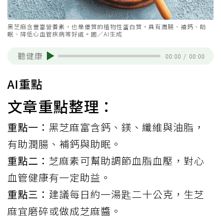
黑芝麻含豐富營養素，也是優質的植物性蛋白質，具有潤腸、補鈣、助
眠、降低心血管疾病等好處。圖／AI生成
聽健康
00:00
/
00:00
AI重點
文章重點整理：
重點一：
黑芝麻富含鈣、鎂、纖維與油脂，
有助潤腸、補鈣與助眠。
重點二：
芝麻素可幫助調節血脂血壓，對心
血管健康有一定助益。
重點三：
建議每日約一湯匙二十公克，生芝
麻宜磨碎或做成芝麻醬。