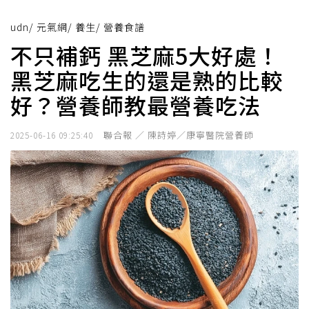
udn
/
元氣網
/
養生
/
營養食譜
不只補鈣 黑芝麻5大好處！
黑芝麻吃生的還是熟的比較
好？營養師教最營養吃法
聯合報 ／ 陳詩婷／康寧醫院營養師
2025-06-16 09:25:40