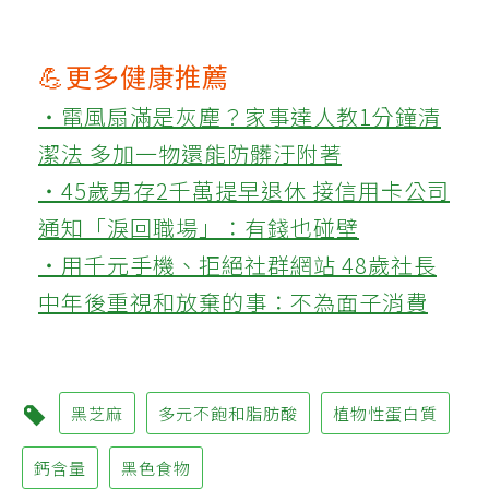
💪更多健康推薦
‧電風扇滿是灰塵？家事達人教1分鐘清
潔法 多加一物還能防髒汙附著
‧45歲男存2千萬提早退休 接信用卡公司
通知「淚回職場」：有錢也碰壁
‧用千元手機、拒絕社群網站 48歲社長
中年後重視和放棄的事：不為面子消費
黑芝麻
多元不飽和脂肪酸
植物性蛋白質
鈣含量
黑色食物