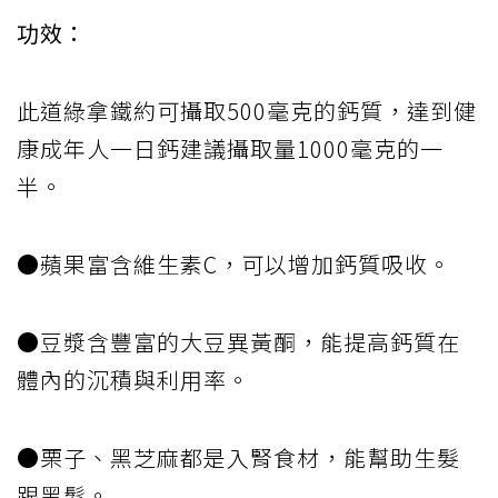
功效：
此道綠拿鐵約可攝取500毫克的鈣質，達到健
康成年人一日鈣建議攝取量1000毫克的一
半。
●蘋果富含維生素C，可以增加鈣質吸收。
●豆漿含豐富的大豆異黃酮，能提高鈣質在
體內的沉積與利用率。
●栗子、黑芝麻都是入腎食材，能幫助生髮
跟黑髮。