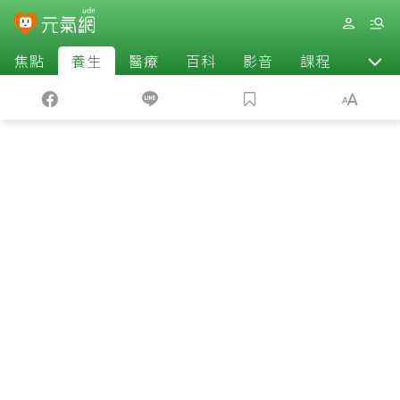
焦點
養生
醫療
百科
影音
課程
退休