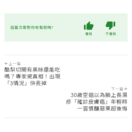
這篇文章對你有幫助嗎?
實用
不實用
上一篇
酪梨切開有黑絲還能吃
嗎？專家揭真相！出現
「3情況」快丟掉
下一篇
30歲空姐以為臉上長濕
疹「確診皮膚癌」年輕時
一習慣釀惡果超後悔