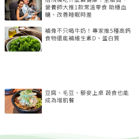
營養師大推1款常溫零食 助穩血
糖、改善睡眠時差
補骨不只喝牛奶！專家推5種高鈣
食物還能補維生素D、蛋白質
豆腐、毛豆、藜麥上桌 蔬食也能
成為增肌餐