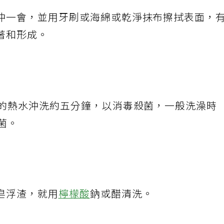
沖一會，並用牙刷或海綿或乾淨抹布擦拭表面，
著和形成。
上的熱水沖洗約五分鐘，以消毒殺菌，一般洗澡時
菌。
皂浮渣，就用
檸檬酸
鈉或醋清洗。