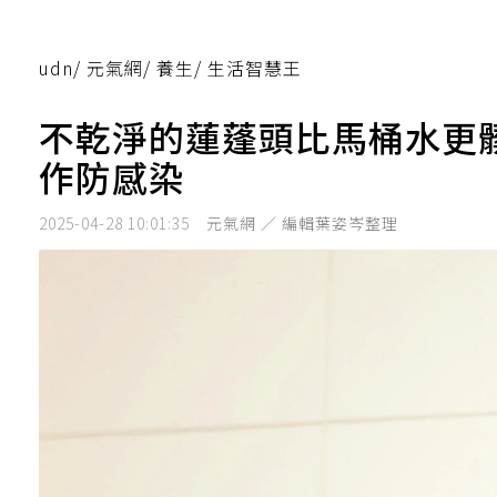
udn
/
元氣網
/
養生
/
生活智慧王
不乾淨的蓮蓬頭比馬桶水更
作防感染
2025-04-28 10:01:35
元氣網 ／ 編輯葉姿岑整理