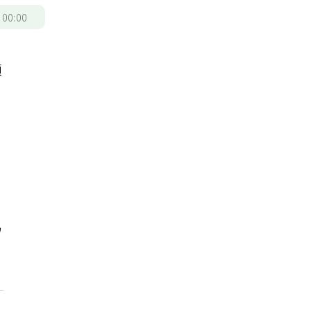
/
00:00
頭
別
易