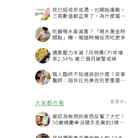
有
我已經戒菸戒酒，也開始運動，
三高數值都正常了，為什麼還不
能停藥？
吃飯喝水能減重？「喝水黃金時
間點」曝，喝錯時機反而吃更多
通膨壓力未減 7月物價CPI年增
率2.54% 連三個月破警戒線
親人臨終不知道該說什麼？安寧
醫師：陪伴比完美告別更重要，
4句話值得及早說出口
看更多
大家都在看
被認為無用的東西反幫了大忙！
50歲婦慶幸沒隨手丟棄的3樣物
品