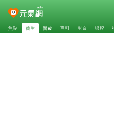
焦點
養生
醫療
百科
影音
課程