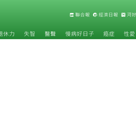
聯合報
經濟日報
河
退休力
失智
醫聲
慢病好日子
癌症
性愛