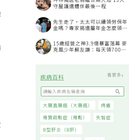
坪林獨居老翁離世無人知 13犬
，
守屋護遺體伴最後一程
樣
先生走了，太太可以續領勞保年
金嗎？專家揭遺屬年金怎麼領，
看順位還要看資格
15歲經營之神3.9億暴富落幕 麥
醋
克風少年蘇友謙：每天領700元
過日子
看更多
疾病百科
大腸直腸癌（大腸癌）
痔瘡
骨質疏鬆症（骨鬆）
失智症
徹
B型肝炎（B肝）