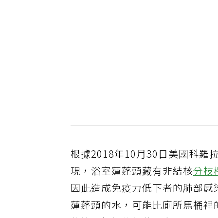
根據2018年10月30日美國科
現，浴室蓮蓬頭藏有非結核
分枝
因此造成免疫力低下者的肺部感
蓮蓬頭的水，可能比廁所馬桶裡