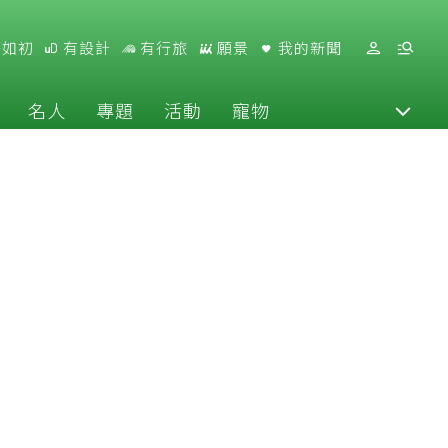
好如初
有設計
有行旅
願景
我的新聞
名人
專題
活動
寵物