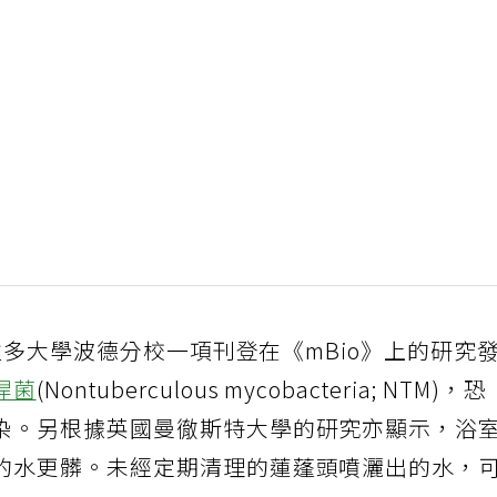
羅拉多大學波德分校一項刊登在《mBio》上的研究
桿菌
(Nontuberculous mycobacteria; NTM)，恐
染。另根據英國曼徹斯特大學的研究亦顯示，浴
的水更髒。未經定期清理的蓮蓬頭噴灑出的水，