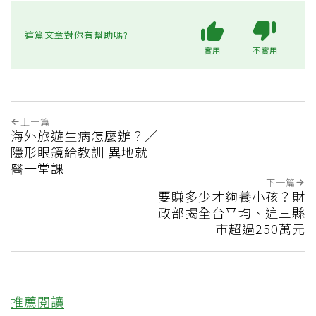
這篇文章對你有幫助嗎?
實用
不實用
上一篇
海外旅遊生病怎麼辦？／
隱形眼鏡給教訓 異地就
醫一堂課
下一篇
要賺多少才夠養小孩？財
政部揭全台平均、這三縣
市超過250萬元
推薦閱讀