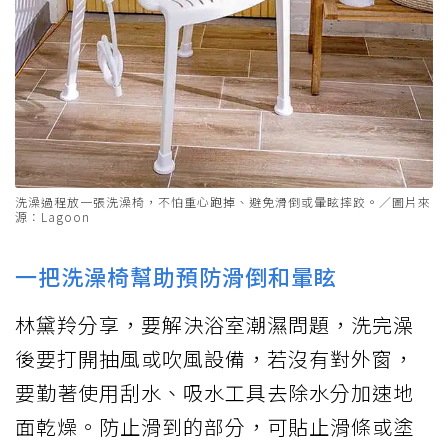
洗澡過程放一張洗澡椅，不怕重心跑掉、避免滑倒或暈眩摔跤。／圖片來
源：Lagoon
一把洗澡椅幫助預防滑倒和暈眩
林黛羚分享，要解決浴室潮濕問題，洗完澡
後要打開抽風或吹風設備，若沒有對外窗，
要勤著使用刮水、吸水工具去除水分加速地
面乾燥。防止滑到的部分，可貼止滑條或塗