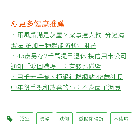
💪更多健康推薦
‧電風扇滿是灰塵？家事達人教1分鐘清
潔法 多加一物還能防髒汙附著
‧45歲男存2千萬提早退休 接信用卡公司
通知「淚回職場」：有錢也碰壁
‧用千元手機、拒絕社群網站 48歲社長
中年後重視和放棄的事：不為面子消費
浴室
洗澡
跌倒
髖關節骨折
林黛羚