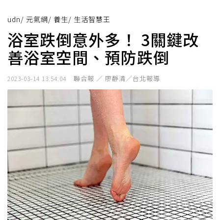
udn
/
元氣網
/
養生
/
生活智慧王
浴室跌倒意外多！ 3關鍵改
善浴室空間、預防跌倒
聯合報 ／ 廖靜清／台北報導
2023-03-14 13:54:04