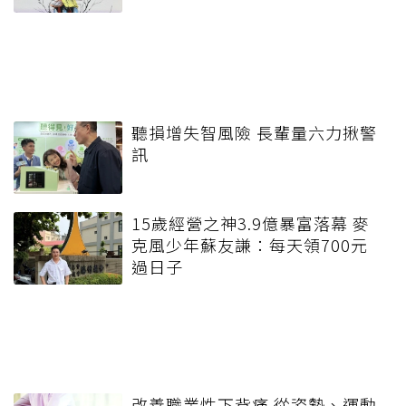
聽損增失智風險 長輩量六力揪警
訊
15歲經營之神3.9億暴富落幕 麥
克風少年蘇友謙：每天領700元
過日子
改善職業性下背痛 從姿勢、運動