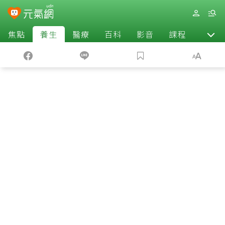
焦點
養生
醫療
百科
影音
課程
退休