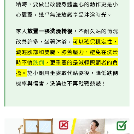
精時，要做出改變身體重心的動作更是小
心翼翼，幾乎無法放鬆享受沐浴時光。
家人
放置一張洗澡椅後
，不耐久站的情況
改善許多，坐著沐浴，
可以確保穩定性，
減輕腰部和雙腿、膝蓋壓力，避免在洗澡
時不慎
跌倒
，更重要的是減輕照顧者的負
擔。
施小姐用坐姿取代站姿後，降低跌倒
機率與傷害，洗澡也不再戰戰兢兢！