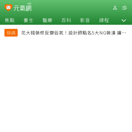
焦點
養生
醫療
百科
影音
課程
退休
花大錢裝修反變俗氣！設計師點名5大NG裝潢 讓客
快訊
廳顯得廉價又過時