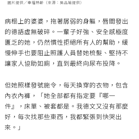
圖片提供／幸福熟齡（來源：吳品瑜提供）
病榻上的婆婆，拖著孱弱的身軀，唇間發出
的德語虛無破碎。一輩子好強、安全感極度
匱乏的她，仍然慣性拒絕所有人的幫助，緩
慢伸手也要阻止照護人員替她梳髮、堅持不
讓家人協助如廁，直到最終向尿布投降。
但她照樣發號施令，每天換穿的衣物，包含
內衣內褲，「她全部都有指定要『哪一
件』，床單、被套都是。我德文又沒有那麼
好，每次找那些東西，我都緊張到快哭出
來。」