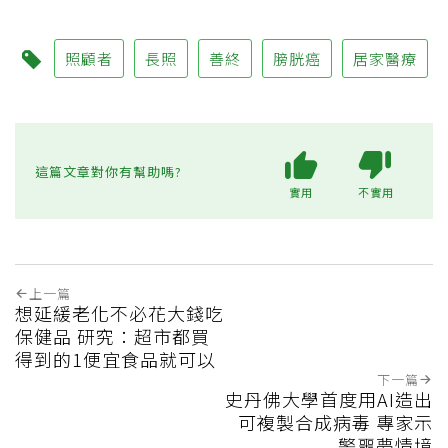
照顧者
長照
善終
膀胱癌
居家醫療
這篇文章對你有幫助嗎?
實用
不實用
上一篇
想延緩老化不必花大錢吃
保健品 研究：超市都買
得到的1便宜食品就可以
下一篇
史丹佛大學首度用AI造出
可複製合成病毒 專家示
警噩夢情境