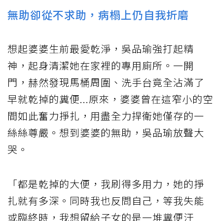
無助卻從不求助，病榻上仍自我折磨
想起婆婆生前最愛乾淨，吳品瑜強打起精
神，起身清潔她在家裡的專用廁所。一開
門，赫然發現馬桶周圍、洗手台竟全沾滿了
早就乾掉的糞便...原來，婆婆曾在這窄小的空
間如此奮力掙扎，用盡全力捍衛她僅存的一
絲絲尊嚴。想到婆婆的無助，吳品瑜放聲大
哭。
「都是乾掉的大便，我刷得多用力，她的掙
扎就有多深。同時我也反問自己，等我失能
或臨終時，我想留給子女的是一堆糞便汙