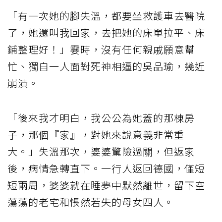
「有一次她的腳失溫，都要坐救護車去醫院
了，她還叫我回家，去把她的床單拉平、床
鋪整理好！」霎時，沒有任何親戚願意幫
忙、獨自一人面對死神相逼的吳品瑜，幾近
崩潰。
「後來我才明白，我公公為她蓋的那棟房
子，那個『家』，對她來說意義非常重
大。」失溫那次，婆婆驚險過關，但返家
後，病情急轉直下。一行人返回德國，僅短
短兩周，婆婆就在睡夢中默然離世，留下空
蕩蕩的老宅和悵然若失的母女四人。