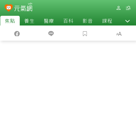
焦點
養生
醫療
百科
影音
課程
退休