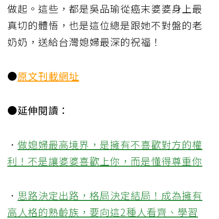
做起。這些，都是吳品瑜從癌末婆婆身上最
真切的體悟，也是這位總是跟她不對盤的老
奶奶，送給台灣媳婦最深的祝福！
●
原文刊載網址
●延伸閱讀：
．
做媳婦最高境界，是擁有不喜歡對方的權
利！不是讓婆婆喜歡上你，而是懂得尊重你
．
思路決定出路，格局決定結局！成為擁有
高人格的熟齡族，要向這2種人看齊、學習