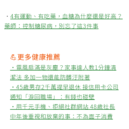
．
4有運動、有吃藥，血糖為什麼還是好高？
藥師：控制糖尿病，別忘了這3件事
💪更多健康推薦
‧電風扇滿是灰塵？家事達人教1分鐘清
潔法 多加一物還能防髒汙附著
‧45歲男存2千萬提早退休 接信用卡公司
通知「淚回職場」：有錢也碰壁
‧用千元手機、拒絕社群網站 48歲社長
中年後重視和放棄的事：不為面子消費