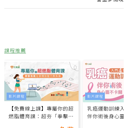
課程推薦
影片課程
影片課程
【免費線上課】專屬你的超
乳癌運動訓練入門
燃脂體育課：超夯「拳擊有
伴你術後身心靈
氧」高壓族在家釋放壓力無
上影音課）