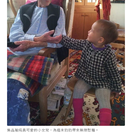
吳品瑜純真可愛的小女兒，為癌末奶奶帶來無限慰藉。