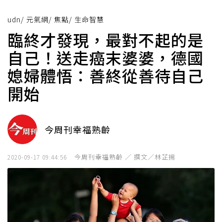
udn
/
元氣網
/
焦點
/
生命智慧
臨終才發現，最對不起的是
自己！送走癌末婆婆，德國
媳婦體悟：善終從善待自己
開始
今周刊幸福熟齡
今周刊幸福熟齡 ／ 撰文／林芷揚
2020-09-17 09:44:56