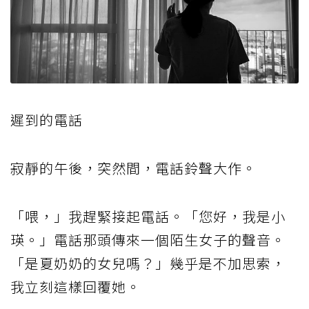
遲到的電話
寂靜的午後，突然間，電話鈴聲大作。
「喂，」我趕緊接起電話。「您好，我是小
瑛。」電話那頭傳來一個陌生女子的聲音。
「是夏奶奶的女兒嗎？」幾乎是不加思索，
我立刻這樣回覆她。