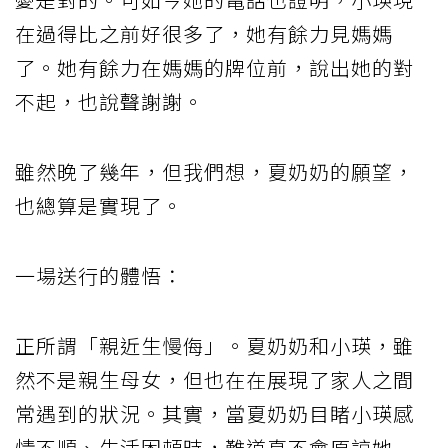
在過得比之前好很多了，她有餘力見媽媽
了。她有餘力在媽媽的牌位前，說出她的對
不起，也說聲謝謝。
雖然晚了幾年，但我們想，夏奶奶的願望，
也總算是實現了。
一場送行的體悟：
正所謂「親近生慢侮」。夏奶奶和小瑛，雖
然不是親生母女，但也在在展現了家人之間
常遇到的狀況。其實，當夏奶奶目睹小瑛感
情不順、生活困頓時，難道真不會原諒她