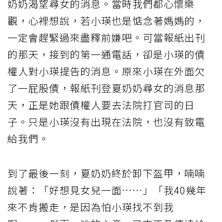
奶奶渴望尋女的消息。當時我們都心懷樂
觀，心裡想說，若小瑛也是惦念著媽媽的，
一定會趕緊過來盡釋前嫌吧。可當報紙出刊
的那天，接到的第一通電話，卻是小瑛的債
權人對小瑛提告的消息。原來小瑛在外面欠
了一屁股債，報紙刊登夏奶奶尋女的消息那
天，正是她跟債權人要去法院打官司的日
子。只是小瑛沒有出現在法院，也沒有致電
給我們。
到了最後一刻，夏奶奶終於卸下盔甲，喃喃
說著：「好想見女兒一面……」「我40幾年
來不肯搬走，是因為怕小瑛找不到我