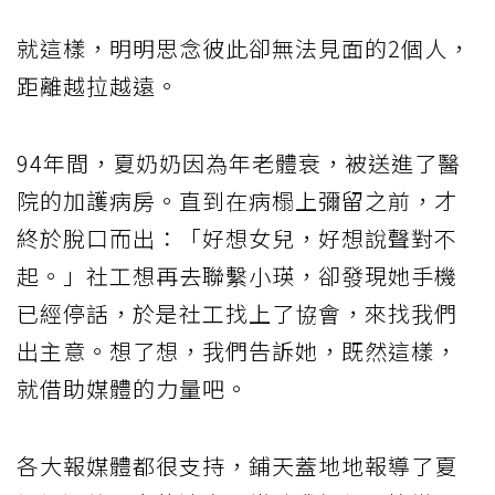
就這樣，明明思念彼此卻無法見面的2個人，
距離越拉越遠。
94年間，夏奶奶因為年老體衰，被送進了醫
院的加護病房。直到在病榻上彌留之前，才
終於脫口而出：「好想女兒，好想說聲對不
起。」社工想再去聯繫小瑛，卻發現她手機
已經停話，於是社工找上了協會，來找我們
出主意。想了想，我們告訴她，既然這樣，
就借助媒體的力量吧。
各大報媒體都很支持，鋪天蓋地地報導了夏