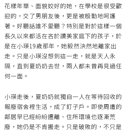
花樣年華、面貌姣好的她，在學校是很受歡
迎的，交了男朋友後，更是被殷勤地呵護
著。好聽話誰不愛聽？特別是對於這樣一個
長久以來都活在吝於讚美家庭下的孩子，於
是在小瑛19歲那年，她毅然決然地離家出
走。只是小瑛沒想到這一走，就是天人永
隔，直到夏奶奶去世，兩人都未曾再見過任
何一面。
小瑛走後，夏奶奶就獨自一人在等待回收的
報廢宿舍裡生活，成了釘子戶。即使周遭的
鄰居早已經紛紛遷離、住所環境也逐漸荒
廢，她仍是不肯搬走。只是破敗的，不只是