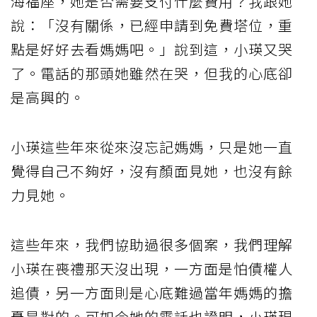
海福座，她是否需要支付什麼費用？我跟她
說：「沒有關係，已經申請到免費塔位，重
點是好好去看媽媽吧。」說到這，小瑛又哭
了。電話的那頭她雖然在哭，但我的心底卻
是高興的。
小瑛這些年來從來沒忘記媽媽，只是她一直
覺得自己不夠好，沒有顏面見她，也沒有餘
力見她。
這些年來，我們協助過很多個案，我們理解
小瑛在喪禮那天沒出現，一方面是怕債權人
追債，另一方面則是心底難過當年媽媽的擔
憂是對的。可如今她的電話也證明，小瑛現