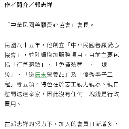
作者簡介／郭志祥
「中華民國善願愛心協會」會長。
民國八十五年，他創立「中華民國善願愛心
協會」，並陸續增加服務項目，目前主要包
括「行善體驗」、「免費殮葬」、「賑
災」、「送
癌末
營養品」及「優秀學子工
程」等五項。特色在於志工親力親為、親自
慰問送達案家，因此沒有任何一塊錢是行政
費用。
在郭志祥的努力下，加入的會員日漸增多，