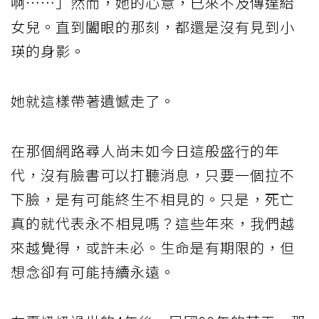
啊……」然而，她的心意，已來不及傳達給
女兒。直到闔眼的那刻，都還是沒有見到小
瑛的身影。
她就這樣帶著遺憾走了。
在那個網路尋人尚未如今日這般盛行的年
代，沒有臉書可以打聽消息，只要一個拉不
下臉，是有可能終生不相見的。只是，死亡
真的就代表永不相見嗎？這些年來，我們越
來越覺得，或許未必。生命是有期限的，但
想念卻有可能持續永遠。