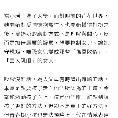
當小瑛一進了大學，面對眼前的花花世界，
她開始對愛情懷抱嚮往、也開始懂得打扮之
後，夏奶奶的應對方式不是理解與關心，反
而是加倍嚴厲的謾罵，想要控制女兒、讓她
守規矩，唯恐女兒變成那些「傷風敗俗」、
「丟人現眼」的女人。
吵架沒好話，為人父母有時講出難聽的話，
本意是想要孩子走向他們所認為的正道，希
望能激勵孩子向上，這是他們唯一能想到讓
孩子更好的方法，但卻不是真正的好方法。
但青春期小孩也無法領略上一代在情感表達