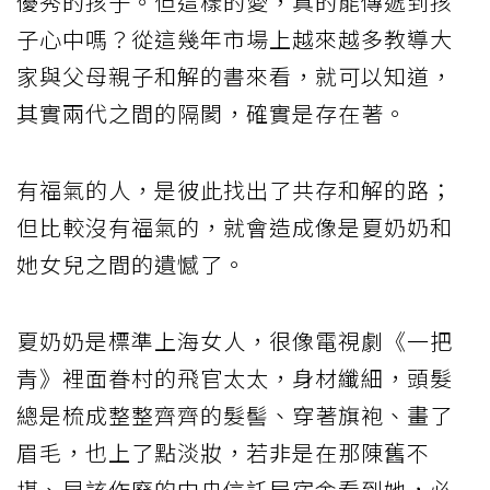
優秀的孩子。但這樣的愛，真的能傳遞到孩
子心中嗎？從這幾年市場上越來越多教導大
家與父母親子和解的書來看，就可以知道，
其實兩代之間的隔閡，確實是存在著。
有福氣的人，是彼此找出了共存和解的路；
但比較沒有福氣的，就會造成像是夏奶奶和
她女兒之間的遺憾了。
夏奶奶是標準上海女人，很像電視劇《一把
青》裡面眷村的飛官太太，身材纖細，頭髮
總是梳成整整齊齊的髮髻、穿著旗袍、畫了
眉毛，也上了點淡妝，若非是在那陳舊不
堪、早該作廢的中央信託局宿舍看到她，必