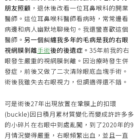
朋友照顧
，退休後改看一位耳鼻喉科的開業
醫師。這位耳鼻喉科醫師看病時，常常邊看
病邊和病人幽默地聊幾句。我還蠻喜歡這個
醫師。
另一個糾纏我多年的毛病是我的右眼
視網膜剝離
手術
後的後遺症。
35年前我的右
眼發生嚴重的視網膜剝離。因治療時發生併
發症，前後又做了二次清除眼底血塊手術。
術後我雖失去右眼視力，但調適得還不錯。
可是術後27年出現放置在鞏膜上的扣環
(buckle)因日積月累材質變化而變成許許多多
的小碎片在右眼中到處亂闖，到了2020年的9
月情況變得嚴重，右眼頻繁出血，並且一直