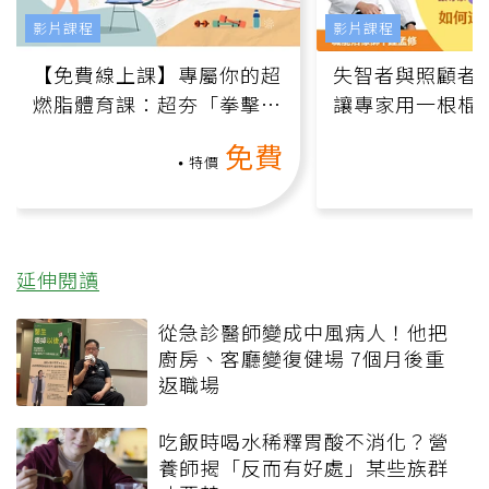
影片課程
影片課程
【免費線上課】專屬你的超
失智者與照顧者
燃脂體育課：超夯「拳擊有
讓專家用一根棍
氧」高壓族在家釋放壓力無
何逆轉退化大腦
免費
負擔
課）
特價
延伸閱讀
從急診醫師變成中風病人！他把
廚房、客廳變復健場 7個月後重
返職場
吃飯時喝水稀釋胃酸不消化？營
養師揭「反而有好處」某些族群