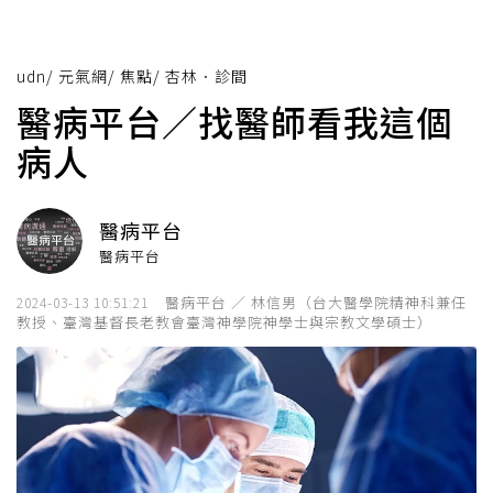
udn
/
元氣網
/
焦點
/
杏林．診間
醫病平台／找醫師看我這個
病人
醫病平台
醫病平台
醫病平台 ／ 林信男（台大醫學院精神科兼任
2024-03-13 10:51:21
教授、臺灣基督長老教會臺灣神學院神學士與宗教文學碩士）