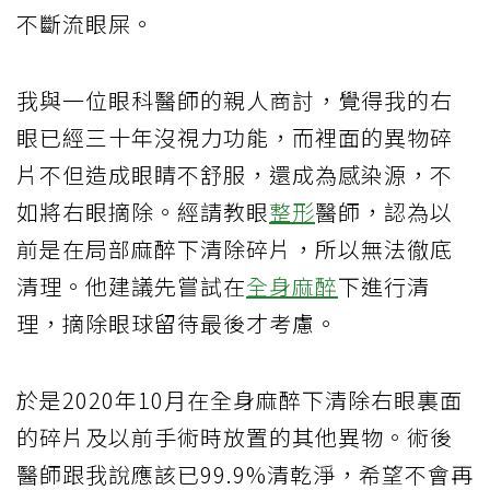
不斷流眼屎。
我與一位眼科醫師的親人商討，覺得我的右
眼已經三十年沒視力功能，而裡面的異物碎
片不但造成眼睛不舒服，還成為感染源，不
如將右眼摘除。經請教眼
整形
醫師，認為以
前是在局部麻醉下清除碎片，所以無法徹底
清理。他建議先嘗試在
全身麻醉
下進行清
理，摘除眼球留待最後才考慮。
於是2020年10月在全身麻醉下清除右眼裏面
的碎片及以前手術時放置的其他異物。術後
醫師跟我說應該已99.9%清乾淨，希望不會再