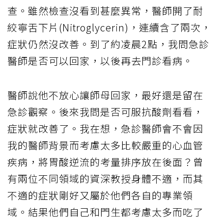
查。雖然檢查沒看到甚麼異常，醫師開了耐
絞寧舌下片(Nitroglycerin)，連續含了兩次，
症狀仍然沒改善。到了約凌晨2點，我問急診
醫師是否可以回家，以後再去門診看病。
醫師說他不放心讓師母回家，最好還是留在
急診觀察。後來我問是否可服抗酸劑看看，
症狀就改善了。我在想，急診醫師會不會因
我的醫師背景而考慮太多比較嚴重的心血管
疾病，將胃酸逆流的考量排序放在後面？曾
有兩位不同領域的資深教授身體不適，而其
不適的症狀剛好又屬於他們各自的專業領
域。結果他們自己和門生都考慮太多而吃了