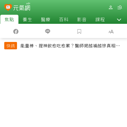
焦點
養生
醫療
百科
影音
課程
退休
能量棒、提神飲愈吃愈累？醫師揭越補越慘真相：
快訊
恐欠下疲勞債