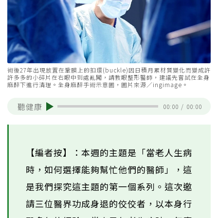
術後27年出現放置在鞏膜上的扣環(buckle)因日積月累材質變化而變成許
許多多的小碎片在右眼中到處亂闖，請教眼整形醫師，建議先嘗試在全身
麻醉下進行清理。全身麻醉手術示意圖，圖片來源／ingimage。
聽健康
00:00
/
00:00
【編者按】：本週的主題是「當老人生病
時，如何選擇能夠幫忙他們的醫師」，這
是我們探究這主題的第一個系列。這次邀
請三位醫界功成身退的佼佼者，以本身行