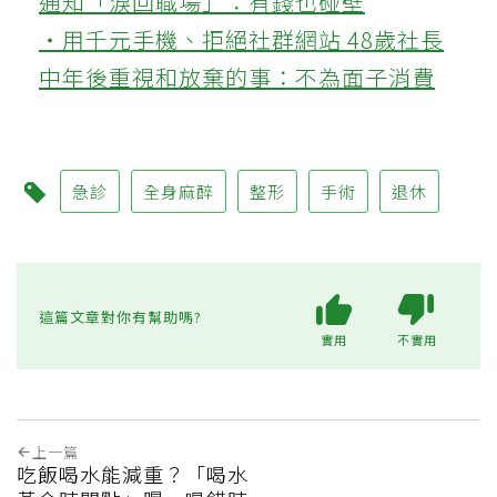
通知「淚回職場」：有錢也碰壁
‧用千元手機、拒絕社群網站 48歲社長
中年後重視和放棄的事：不為面子消費
急診
全身麻醉
整形
手術
退休
這篇文章對你有幫助嗎?
實用
不實用
上一篇
吃飯喝水能減重？「喝水