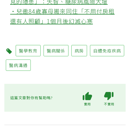
見的隱患」：失智、糖尿病風險大增
‧兒邀84歲寡母搬來同住「不用付房租
還有人照顧」1個月後幻滅心寒
醫學教育
醫病關係
病房
自體免疫疾病
醫病溝通
這篇文章對你有幫助嗎?
實用
不實用