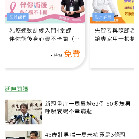
影片課程
影片課程
乳癌運動訓練入門4堂課 -
失智者與照顧者
伴你術後身心靈不卡關（線
讓專家用一根棍
上影音課）
何逆轉退化大腦
免費
課）
特價
延伸閱讀
新冠重症一周暴增62例 60多歲男
呼吸衰竭不幸病逝
45歲壯男喘一周未癒竟是3條冠