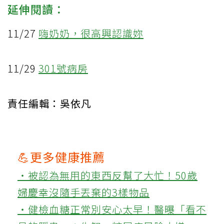
延伸閱讀：
11/27
嗨奶奶，很高興認識妳
11/29
301號病房
責任編輯：吳依凡
💪更多健康推薦
‧被認為無用的東西反幫了大忙！50歲
婦慶幸沒隨手丟棄的3樣物品
‧健檢血糖正常別安心太早！醫曝「看不