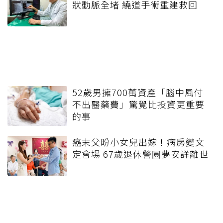
狀動脈全堵 繞道手術重建救回
52歲男擁700萬資產「腦中風付
不出醫藥費」驚覺比投資更重要
的事
癌末父盼小女兒出嫁！病房變文
定會場 67歲退休警圓夢安詳離世