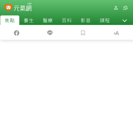
焦點
養生
醫療
百科
影音
課程
退休