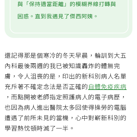
與「保持適當距離」的模糊界線打轉與
困惑。直到我遇見了傑西阿姨。
還記得那是個寒冷的冬天早晨，輪訓到大五
內科最後兩週的我已被知識轟炸的體無完
膚，令人沮喪的是，印出的新科別病人名單
充斥著不確定念法是否正確的
自體免疫疾病
，而點開被老師指定照護病人的電子病歷，
也因為病人進出醫院太多回使得操勞的電腦
遭遇了前所未見的當機，心中對嶄新科別的
學習熱忱頓時滅了一半。