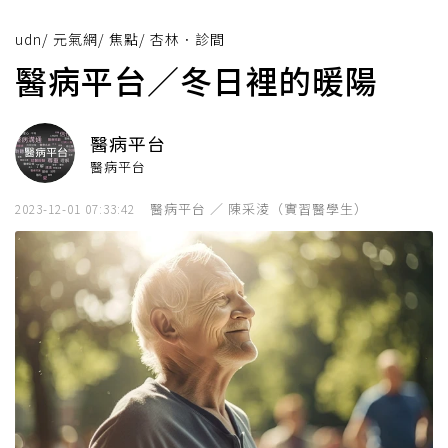
udn
/
元氣網
/
焦點
/
杏林．診間
醫病平台／冬日裡的暖陽
醫病平台
醫病平台
醫病平台 ／ 陳采淩（實習醫學生）
2023-12-01 07:33:42