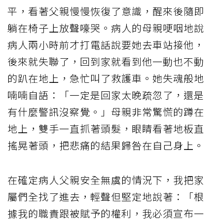
平，看著父親慢慢恢復了意識，醒來後隨即
躺在椅子上放聲嚎哭。病人的母親哽咽地說
病人兩小時前才打電話說要她去車站接他，
後來就失聯了，回到家就看到他一動也不動
的趴在地上，急忙叫了救護車。她失魂般地
喃喃自語：「一定是回家太晚疏忽了，還是
有什麼警訊沒察覺。」母親非常驚慌的蹲在
地上，雙手一直抓著頭髮，眼睛看著地板直
搖晃著頭，把悲痛的結果歸咎在自己身上。
在確定病人父親安全無虞的情況下，我把家
屬們全找了進去，輕聲但堅定地說著：「根
據我的職責跟被賦予的權利，我必須宣布一