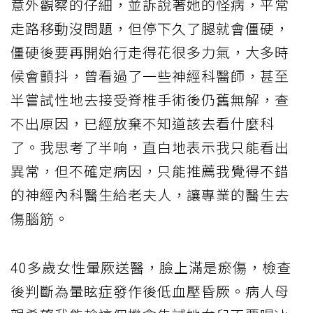
意外觀察的仔細，並訴說著她的怪病，平常
走路移動沒問題，但停下久了腿就會僵硬，
僵硬後要再開始行走得花很多力氣，大多時
候會顫抖，曾看過了一些神經科醫師，甚至
半嘗試性地去接受脊椎手術後仍舊無解，查
不出原因，已經放棄不知道該去看什麼科
了。我思考了半响，直白地表示我只能看出
異常，但不確定病因，只能推薦我覺得不錯
的神經內科醫生給老夫人，讓專業的醫生去
傷腦筋。
40多歲女性暈厥送醫，臉上滿是瘀傷，檢查
後判斷為暈眩症發作後低血壓昏厥。病人母