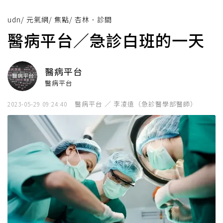
udn
/
元氣網
/
焦點
/
杏林．診間
醫病平台／急診白班的一天
醫病平台
醫病平台
醫病平台 ／ 李凌遠（急診醫學部醫師）
2023-05-29 09:24:40