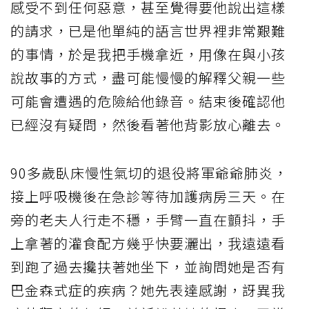
感受不到任何惡意，甚至覺得要他說出這樣
的請求，已是他單純的語言世界裡非常艱難
的事情，於是我把手機拿近，用像在與小孩
說故事的方式，盡可能慢慢的解釋父親一些
可能會遭遇的危險給他錄音。結束後確認他
已經沒有疑問，然後看著他背影放心離去。
90多歲臥床慢性氣切的退役將軍爺爺肺炎，
接上呼吸機後在急診等待加護病房三天。在
旁的老夫人行走不穩，手臂一直在顫抖，手
上拿著的灌食配方幾乎快要灑出，我遠遠看
到跑了過去攙扶著她坐下，並詢問她是否有
巴金森式症的疾病？她先表達感謝，訝異我