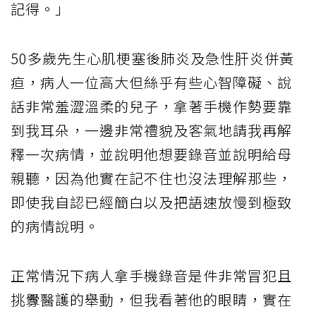
記得。」
50多歲先生心肌梗塞後肺炎及急性肝炎併黃
疸，病人一位高大但絲乎有些心智障礙、說
話非常羞澀溫柔的兒子，拿著手機作勢要靠
到我耳朵，一邊非常禮貌及客氣地請我再解
釋一次病情，並說明他想要錄音並說明給母
親聽，因為他實在記不住也沒法理解那些，
即使我自認已經簡白以及把語速放慢到極致
的病情說明。
正常情況下病人拿手機錄音是件非常冒犯且
挑釁醫護的舉動，但我看著他的眼睛，實在