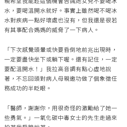
親希望我能趁這個機會告誡她女兒不要喝冰
水，要喝溫開水就好。事實上雖然喝不喝冰
水對疾病一點好壞處也沒有，但我還是很若
有其事配合媽媽的威脅了一下病人。
「下次感覺頭暈或快要昏倒地前兆出現時，
一定要盡快坐下或躺下喔。還有記住，一定
要配溫開水！」我拉高音調有點心虛地說
著，不忘回頭對病人母親邀功做了個象徵任
務成功的半眨眼。
「醫師，謝謝你，用很奇怪的激勵給了她一
些勇氣。」一氧化碳中毒女士的先生走過來