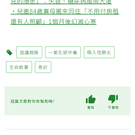
見的隱患」：失智、糖尿病風險大增
‧兒邀84歲寡母搬來同住「不用付房租
還有人照顧」1個月後幻滅心寒
加護病房
一氧化碳中毒
吸入性肺炎
生命故事
急診
這篇文章對你有幫助嗎?
實用
不實用