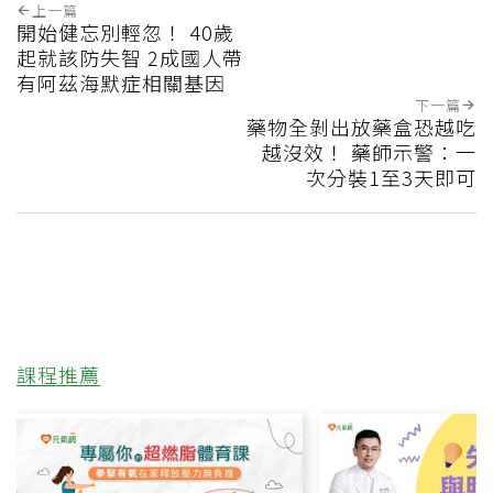
上一篇
開始健忘別輕忽！ 40歲
起就該防失智 2成國人帶
有阿茲海默症相關基因
下一篇
藥物全剝出放藥盒恐越吃
越沒效！ 藥師示警：一
次分裝1至3天即可
課程推薦