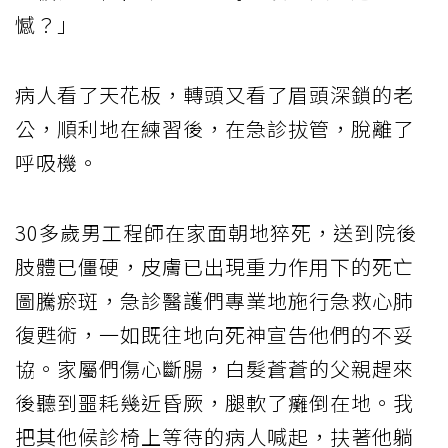
憾？」
病人看了天花板，轉頭又看了眉頭深鎖的老
公，順利地在練習後，在急診拔管，脫離了
呼吸機。
30多歲男工程師在家面朝地猝死，送到院後
肢體已僵硬，皮膚已出現重力作用下的死亡
圖騰瘀斑，急診醫護們專業地施行急救心肺
復甦術，一如既往地向死神宣告他們的不妥
協。家屬們傷心斷腸，白髮蒼蒼的父親趕來
後聽到噩耗幾近昏厥，腿軟了癱倒在地。我
把其他候診椅上等待的病人喊起，扶著他躺