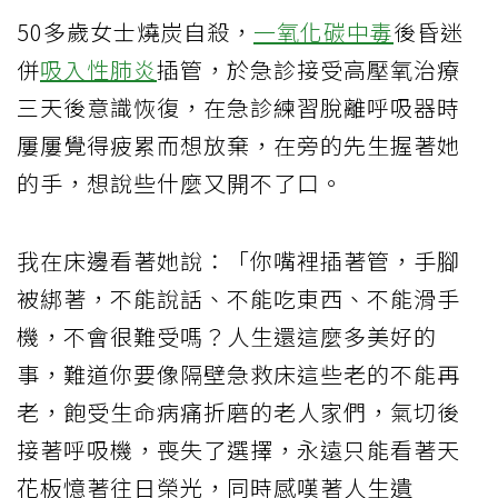
50多歲女士燒炭自殺，
一氧化碳中毒
後昏迷
併
吸入性肺炎
插管，於急診接受高壓氧治療
三天後意識恢復，在急診練習脫離呼吸器時
屢屢覺得疲累而想放棄，在旁的先生握著她
的手，想說些什麼又開不了口。
我在床邊看著她說：「你嘴裡插著管，手腳
被綁著，不能說話、不能吃東西、不能滑手
機，不會很難受嗎？人生還這麼多美好的
事，難道你要像隔壁急救床這些老的不能再
老，飽受生命病痛折磨的老人家們，氣切後
接著呼吸機，喪失了選擇，永遠只能看著天
花板憶著往日榮光，同時感嘆著人生遺