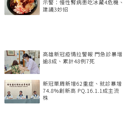
示警：慢性腎病患吃冰藏4危機、
建議3妙招
高雄新冠疫情拉警報 門急診暴增
逾8成、累計48例7死
新冠單周新增62重症、就診暴增
74.8%創新高 PQ.16.1.1成主流
株