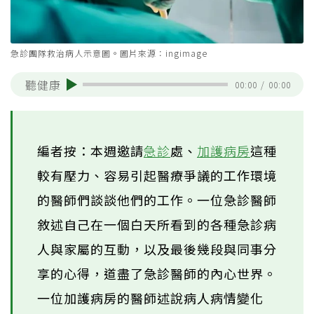
急診團隊救治病人示意圖。圖片來源：ingimage
聽健康
00:00
/
00:00
編者按：本週邀請
急診
處、
加護病房
這種
較有壓力、容易引起醫療爭議的工作環境
的醫師們談談他們的工作。一位急診醫師
敘述自己在一個白天所看到的各種急診病
人與家屬的互動，以及最後幾段與同事分
享的心得，道盡了急診醫師的內心世界。
一位加護病房的醫師述說病人病情變化