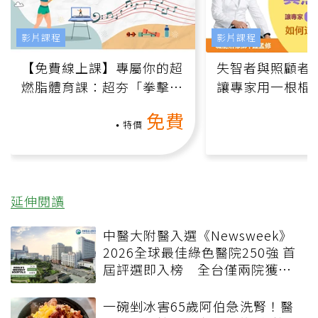
影片課程
影片課程
【免費線上課】專屬你的超
失智者與照顧者
燃脂體育課：超夯「拳擊有
讓專家用一根棍
氧」高壓族在家釋放壓力無
何逆轉退化大腦
免費
負擔
課）
特價
延伸閱讀
中醫大附醫入選《Newsweek》
2026全球最佳綠色醫院250強 首
屆評選即入榜 全台僅兩院獲
選 四葉績效指標居台灣最佳
一碗剉冰害65歲阿伯急洗腎！醫