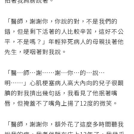
拍著我肩膀說著。
「醫師，謝謝你，你說的對，不是我們的
錯，但是剩下活著的人比較辛苦，這好不公
平，不是嗎？」年輕猝死病人的母親扶著他
先生，哽咽著對我說。
「醫…師…謝……謝…你…的…說…
明……」心肌梗塞病人高大內向的兒子很靦
腆的對我擠出幾句話，我看見了他抿著嘴
唇，但掩蓋不了嘴角上揚了12度的微笑。
「醫師，謝謝你，額外花了這麼多時間聽我