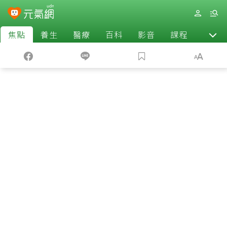
焦點
養生
醫療
百科
影音
課程
退休