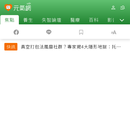
焦點
養生
失智論壇
醫療
百科
影音
真空打包法風靡社群？專家揭4大隱形地獄：托運恐
快訊
超重