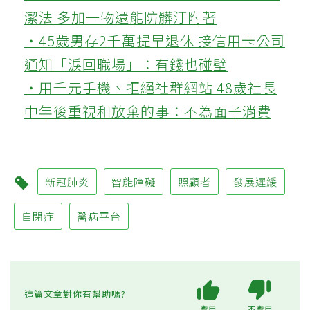
潔法 多加一物還能防髒汙附著
‧45歲男存2千萬提早退休 接信用卡公司
通知「淚回職場」：有錢也碰壁
‧用千元手機、拒絕社群網站 48歲社長
中年後重視和放棄的事：不為面子消費
新冠肺炎
智能障礙
照顧者
發展遲緩
自閉症
醫病平台
這篇文章對你有幫助嗎?
實用
不實用