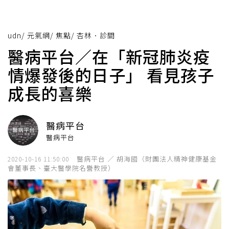
udn
/
元氣網
/
焦點
/
杏林．診間
醫病平台／在「新冠肺炎疫
情爆發後的日子」 看見孩子
成長的喜樂
醫病平台
醫病平台
醫病平台 ／ 胡海國（財團法人精神健康基金
2020-10-16 11:50:00
會董事長、臺大醫學院名譽教授）