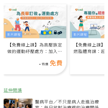
影片課程
影片課程
【免費線上課】為高壓族定
【免費線上課】
做的運動紓壓處方：加入行
燃脂體育課：超
動、增肌、互動元素，0基
氧」高壓族在家
免費
礎也能做！
負擔
特價
延伸閱讀
醫病平台／不只是病人走進治療
室：每日放射治療裡的治療關係