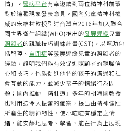
情」。
醫病平台
有幸邀請到兩位精神科前輩
對於這種現象發表意見。國內兒童精神科權
威的宋維村教授引述台灣自2016年加入聯合
國世界衛生組織(WHO)推出的
發展遲緩
兒童
照顧者
的親職技巧訓練計畫(CST)，以幫助包
括智障、
自閉症
等發展遲緩兒童的照顧者的
經驗，證明我們能有效促進照顧者的親職信
心和技巧，也能促進他們的孩子的溝通和社
會互動的能力，並減少孩子的情緒行為問
題；國內推動「精壯道」多年的胡海國教授
也利用這令人振奮的個案，提出由精神健壯
所產生的精神韌性，使小暄暄有穩定之情
緒，能安靜地思考、學習，能在行為上展現