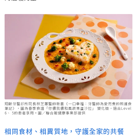
翔齡牙醫診所院長林芝蕙醫師新書《一口幸福：牙醫師為愛而煮的照護食
筆記》，圗為春季食譜「你儂我儂和風蔬果蛋沙拉」 變化版，適合Level
6、 5的患者享用。圗／聯合報健康事業部提供
相同食材、相異質地，守護全家的共餐