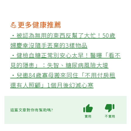
💪更多健康推薦
‧被認為無用的東西反幫了大忙！50歲
婦慶幸沒隨手丟棄的3樣物品
‧健檢血糖正常別安心太早！醫曝「看不
見的隱患」：失智、糖尿病風險大增
‧兒邀84歲寡母搬來同住「不用付房租
還有人照顧」1個月後幻滅心寒
這篇文章對你有幫助嗎?
實用
不實用