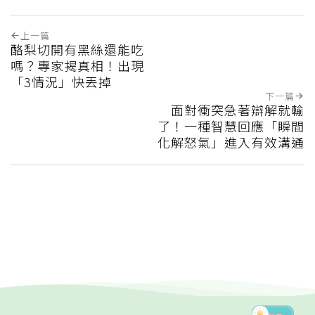
上一篇
酪梨切開有黑絲還能吃
嗎？專家揭真相！出現
「3情況」快丟掉
下一篇
面對衝突急著辯解就輸
了！一種智慧回應「瞬間
化解怒氣」進入有效溝通