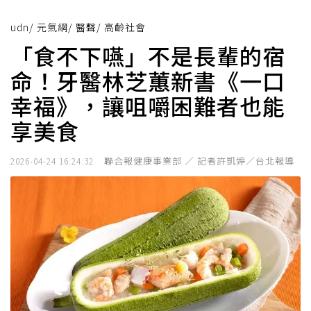
udn
/
元氣網
/
醫聲
/
高齡社會
「食不下嚥」不是長輩的宿
命！牙醫林芝蕙新書《一口
幸福》，讓咀嚼困難者也能
享美食
聯合報健康事業部 ／ 記者許凱婷／台北報導
2026-04-24 16:24:32