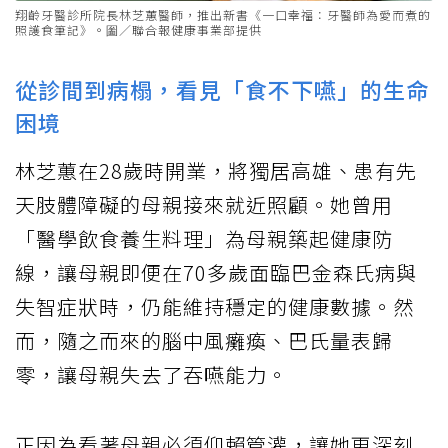
翔齡牙醫診所院長林芝蕙醫師，推出新書《一口幸福：牙醫師為愛而煮的
照護食筆記》。圗／聯合報健康事業部提供
從診間到病榻，看見「食不下嚥」的生命
困境
林芝蕙在28歲時開業，將獨居高雄、患有先
天肢體障礙的母親接來就近照顧。她曾用
「醫學飲食養生料理」為母親築起健康防
線，讓母親即便在70多歲面臨巴金森氏病與
失智症狀時，仍能維持穩定的健康數據。然
而，隨之而來的腦中風癱瘓、巴氏量表歸
零，讓母親失去了吞嚥能力。
正因為看著母親必須仰賴管灌，讓她更深刻