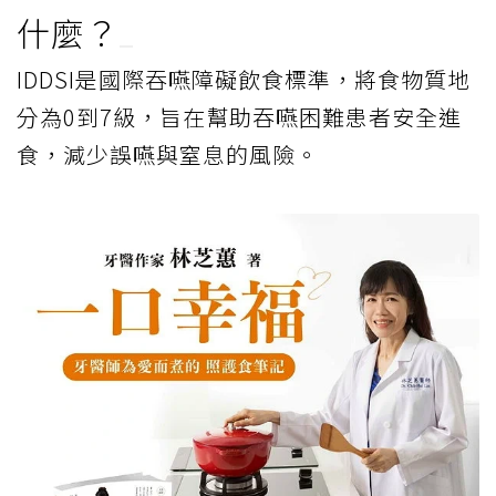
什麼？
IDDSI是國際吞嚥障礙飲食標準，將食物質地
分為0到7級，旨在幫助吞嚥困難患者安全進
食，減少誤嚥與窒息的風險。