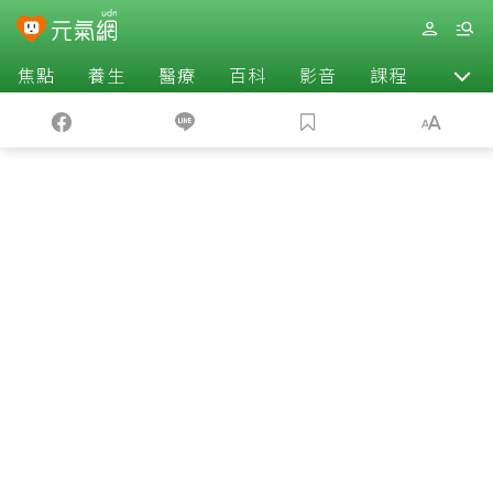
焦點
養生
醫療
百科
影音
課程
退休