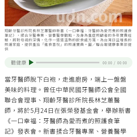
翔齡牙醫診所院長林芝蕙醫師新書《一口幸福：牙醫師為愛而煮的照護食
筆記》，揉合牙醫專業、營養醫學觀點，及身為重症照顧者的多年寶貴經
驗，將對母親的深情，化作一道道溫熱的飲食處方箋，為台灣日益增長的
照護家庭，提供重拾「進食喜悅」的照護寶典。圗／聯合報健康事業部提
供
聽健康
00:00
/
00:00
當牙醫師脫下白袍，走進廚房，端上一盤盤
美味的料理。曾任中華民國牙醫師公會全國
聯合會理事、翔齡牙醫診所院長林芝蕙醫
師，將於5月24日在張榮發基金會，舉辦新書
《一口幸福：牙醫師為愛而煮的照護食筆
記》發表會。新書揉合牙醫專業、營養醫學