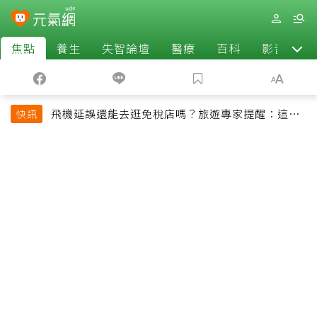
焦點
養生
失智論壇
醫療
百科
影音
飛機延誤還能去逛免稅店嗎？旅遊專家提醒：這個
快訊
時間最好別離開登機門