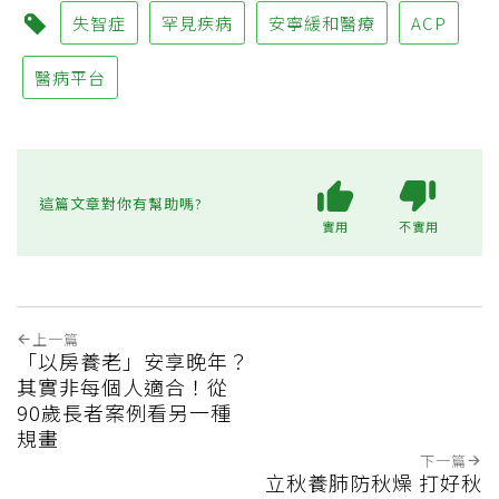
失智症
罕見疾病
安寧緩和醫療
ACP
醫病平台
這篇文章對你有幫助嗎?
實用
不實用
上一篇
「以房養老」安享晚年？
其實非每個人適合！從
90歲長者案例看另一種
規畫
下一篇
立秋養肺防秋燥 打好秋