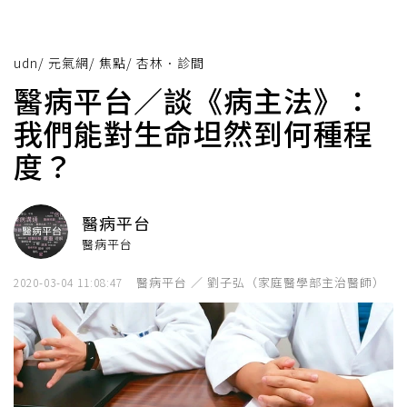
udn
/
元氣網
/
焦點
/
杏林．診間
醫病平台／談《病主法》：
我們能對生命坦然到何種程
度？
醫病平台
醫病平台
醫病平台 ／ 劉子弘（家庭醫學部主治醫師）
2020-03-04 11:08:47