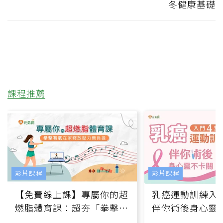
冬健康基礎
課程推薦
影片課程
影片課程
【免費線上課】專屬你的超
乳癌運動訓練入門
燃脂體育課：超夯「拳擊有
伴你術後身心靈
氧」高壓族在家釋放壓力無
上影音課）