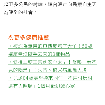
起更多公民的討論，讓台灣走向醫療自主更
為健全的社會。
💪更多健康推薦
‧被認為無用的東西反幫了大忙！50歲
婦慶幸沒隨手丟棄的3樣物品
‧健檢血糖正常別安心太早！醫曝「看不
見的隱患」：失智、糖尿病風險大增
‧兒邀84歲寡母搬來同住「不用付房租
還有人照顧」1個月後幻滅心寒