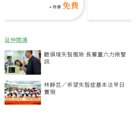
免費
負擔
特價
延伸閱讀
聽損增失智風險 長輩量六力揪警
訊
林靜芸／祈望失智症基本法早日
實現